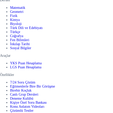
Dersler
Matematik
Geometri
Fizik
Kimya
Biyoloji
Türk Dili ve Edebiyatı
Türkçe
Coğrafya
Fen Bilimleri
İnkılap Tarihi
Sosyal Bilgiler
Araçlar
YKS Puan Hesaplama
LGS Puan Hesaplama
Özellikler
7/24 Soru Çözüm
Eğitmenlerle Bire Bir Görüşme
Birebir Koçluk
Canlı Grup Dersleri
Deneme Kulübü
Kişiye Özel Soru Bankası
Konu Anlatım Videoları
Çözümlü Testler