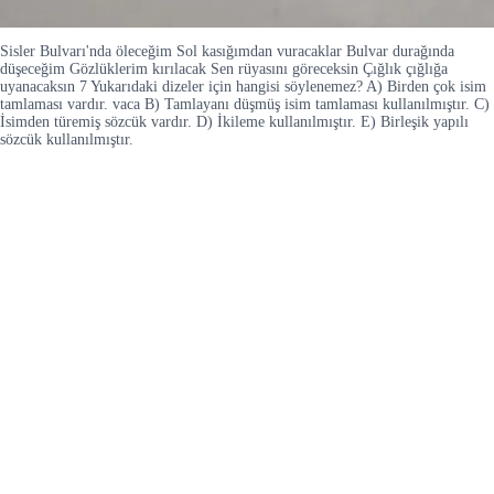
Sisler Bulvarı'nda öleceğim Sol kasığımdan vuracaklar Bulvar durağında
düşeceğim Gözlüklerim kırılacak Sen rüyasını göreceksin Çığlık çığlığa
uyanacaksın 7 Yukarıdaki dizeler için hangisi söylenemez? A) Birden çok isim
tamlaması vardır. vaca B) Tamlayanı düşmüş isim tamlaması kullanılmıştır. C)
İsimden türemiş sözcük vardır. D) İkileme kullanılmıştır. E) Birleşik yapılı
sözcük kullanılmıştır.