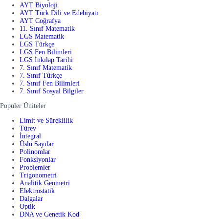
AYT Biyoloji
AYT Türk Dili ve Edebiyatı
AYT Coğrafya
11. Sınıf Matematik
LGS Matematik
LGS Türkçe
LGS Fen Bilimleri
LGS İnkılap Tarihi
7. Sınıf Matematik
7. Sınıf Türkçe
7. Sınıf Fen Bilimleri
7. Sınıf Sosyal Bilgiler
Popüler Üniteler
Limit ve Süreklilik
Türev
İntegral
Üslü Sayılar
Polinomlar
Fonksiyonlar
Problemler
Trigonometri
Analitik Geometri
Elektrostatik
Dalgalar
Optik
DNA ve Genetik Kod