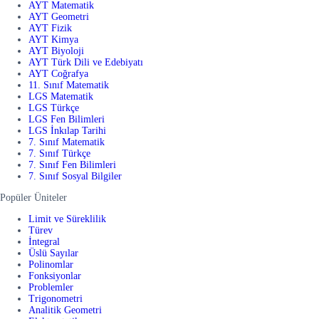
AYT Matematik
AYT Geometri
AYT Fizik
AYT Kimya
AYT Biyoloji
AYT Türk Dili ve Edebiyatı
AYT Coğrafya
11. Sınıf Matematik
LGS Matematik
LGS Türkçe
LGS Fen Bilimleri
LGS İnkılap Tarihi
7. Sınıf Matematik
7. Sınıf Türkçe
7. Sınıf Fen Bilimleri
7. Sınıf Sosyal Bilgiler
Popüler Üniteler
Limit ve Süreklilik
Türev
İntegral
Üslü Sayılar
Polinomlar
Fonksiyonlar
Problemler
Trigonometri
Analitik Geometri