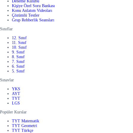
Deneme Kulübü
Kişiye Özel Soru Bankası
Konu Anlatım Videoları
Çözümlü Testler
Grup Rehberlik Seansları
Sınıflar
12. Sınıf
11. Sınıf
10. Sınıf
9. Sınıf
8. Sınıf
7. Sınıf
6. Sınıf
5. Sınıf
Sınavlar
YKS
AYT
TYT
LGS
Popüler Kurslar
TYT Matematik
TYT Geometri
TYT Türkçe