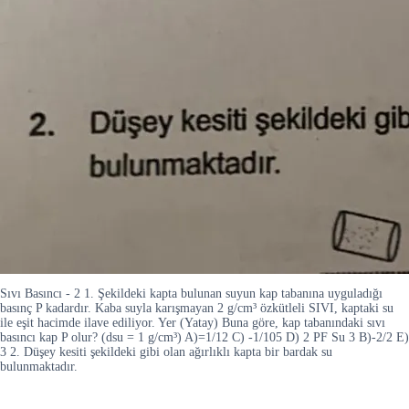
Sıvı Basıncı - 2 1. Şekildeki kapta bulunan suyun kap tabanına uyguladığı
basınç P kadardır. Kaba suyla karışmayan 2 g/cm³ özkütleli SIVI, kaptaki su
ile eşit hacimde ilave ediliyor. Yer (Yatay) Buna göre, kap tabanındaki sıvı
basıncı kap P olur? (dsu = 1 g/cm³) A)=1/12 C) -1/105 D) 2 PF Su 3 B)-2/2 E)
3 2. Düşey kesiti şekildeki gibi olan ağırlıklı kapta bir bardak su
bulunmaktadır.