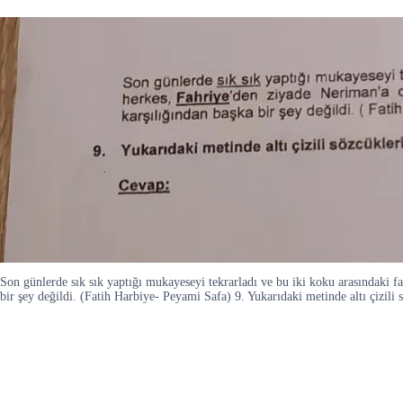
Son günlerde sık sık yaptığı mukayeseyi tekrarladı ve bu iki koku arasındaki f
bir şey değildi. (Fatih Harbiye- Peyami Safa) 9. Yukarıdaki metinde altı çizili