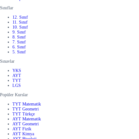
Sınıflar
12. Sınıf
11. Sınıf
10. Sınıf
9. Sınıf
8. Sınıf
7. Sınıf
6. Sınıf
5. Sınıf
Sınavlar
YKS
AYT
TYT
LGS
Popüler Kurslar
TYT Matematik
TYT Geometri
TYT Türkçe
AYT Matematik
AYT Geometri
AYT Fizik
AYT Kimya
AYT Biyoloji