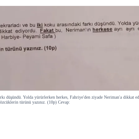
arkı düşündü. Yolda yürürlerken herkes, Fahriye'den ziyade Neriman'a dikkat ed
 sözcüklerin türünü yazınız. (10p) Cevap: