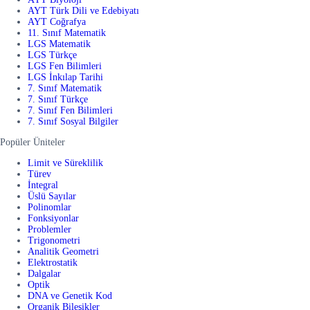
AYT Türk Dili ve Edebiyatı
AYT Coğrafya
11. Sınıf Matematik
LGS Matematik
LGS Türkçe
LGS Fen Bilimleri
LGS İnkılap Tarihi
7. Sınıf Matematik
7. Sınıf Türkçe
7. Sınıf Fen Bilimleri
7. Sınıf Sosyal Bilgiler
Popüler Üniteler
Limit ve Süreklilik
Türev
İntegral
Üslü Sayılar
Polinomlar
Fonksiyonlar
Problemler
Trigonometri
Analitik Geometri
Elektrostatik
Dalgalar
Optik
DNA ve Genetik Kod
Organik Bileşikler