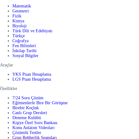
Matematik
Geometri
Fizik
Kimya
Biyoloji
Türk Dili ve Edebiyatı
Türkçe
Coğrafya
Fen Bilimleri
İnkılap Tarihi
Sosyal Bilgiler
Araçlar
YKS Puan Hesaplama
LGS Puan Hesaplama
Özellikler
7/24 Soru Çözüm
Eğitmenlerle Bire Bir Görüşme
Birebir Koçluk
Canlı Grup Dersleri
Deneme Kulübü
Kişiye Özel Soru Bankası
Konu Anlatım Videoları
Çözümlü Testler
Grup Rehberlik Seansları