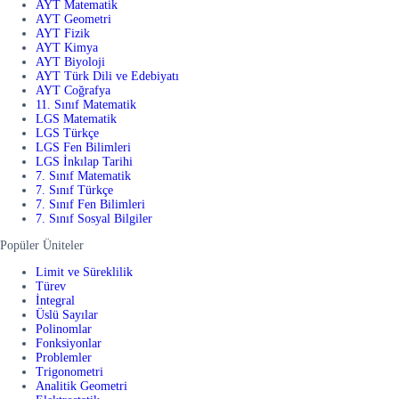
AYT Matematik
AYT Geometri
AYT Fizik
AYT Kimya
AYT Biyoloji
AYT Türk Dili ve Edebiyatı
AYT Coğrafya
11. Sınıf Matematik
LGS Matematik
LGS Türkçe
LGS Fen Bilimleri
LGS İnkılap Tarihi
7. Sınıf Matematik
7. Sınıf Türkçe
7. Sınıf Fen Bilimleri
7. Sınıf Sosyal Bilgiler
Popüler Üniteler
Limit ve Süreklilik
Türev
İntegral
Üslü Sayılar
Polinomlar
Fonksiyonlar
Problemler
Trigonometri
Analitik Geometri