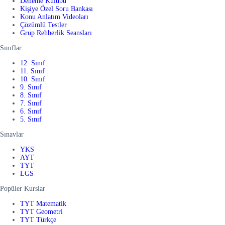
Deneme Kulübü
Kişiye Özel Soru Bankası
Konu Anlatım Videoları
Çözümlü Testler
Grup Rehberlik Seansları
Sınıflar
12. Sınıf
11. Sınıf
10. Sınıf
9. Sınıf
8. Sınıf
7. Sınıf
6. Sınıf
5. Sınıf
Sınavlar
YKS
AYT
TYT
LGS
Popüler Kurslar
TYT Matematik
TYT Geometri
TYT Türkçe