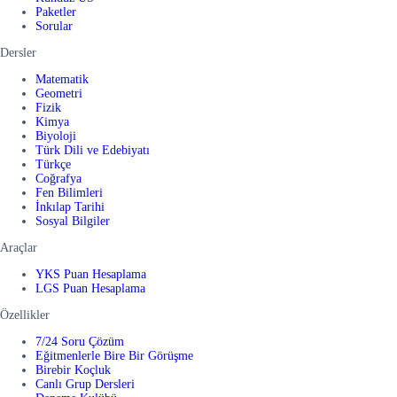
Paketler
Sorular
Dersler
Matematik
Geometri
Fizik
Kimya
Biyoloji
Türk Dili ve Edebiyatı
Türkçe
Coğrafya
Fen Bilimleri
İnkılap Tarihi
Sosyal Bilgiler
Araçlar
YKS Puan Hesaplama
LGS Puan Hesaplama
Özellikler
7/24 Soru Çözüm
Eğitmenlerle Bire Bir Görüşme
Birebir Koçluk
Canlı Grup Dersleri