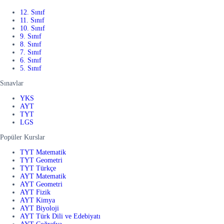
12. Sınıf
11. Sınıf
10. Sınıf
9. Sınıf
8. Sınıf
7. Sınıf
6. Sınıf
5. Sınıf
Sınavlar
YKS
AYT
TYT
LGS
Popüler Kurslar
TYT Matematik
TYT Geometri
TYT Türkçe
AYT Matematik
AYT Geometri
AYT Fizik
AYT Kimya
AYT Biyoloji
AYT Türk Dili ve Edebiyatı