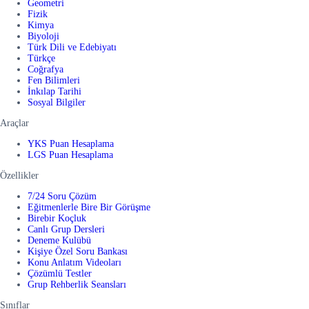
Geometri
Fizik
Kimya
Biyoloji
Türk Dili ve Edebiyatı
Türkçe
Coğrafya
Fen Bilimleri
İnkılap Tarihi
Sosyal Bilgiler
Araçlar
YKS Puan Hesaplama
LGS Puan Hesaplama
Özellikler
7/24 Soru Çözüm
Eğitmenlerle Bire Bir Görüşme
Birebir Koçluk
Canlı Grup Dersleri
Deneme Kulübü
Kişiye Özel Soru Bankası
Konu Anlatım Videoları
Çözümlü Testler
Grup Rehberlik Seansları
Sınıflar