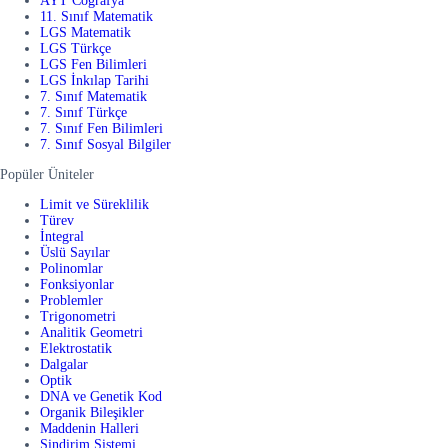
AYT Coğrafya
11. Sınıf Matematik
LGS Matematik
LGS Türkçe
LGS Fen Bilimleri
LGS İnkılap Tarihi
7. Sınıf Matematik
7. Sınıf Türkçe
7. Sınıf Fen Bilimleri
7. Sınıf Sosyal Bilgiler
Popüler Üniteler
Limit ve Süreklilik
Türev
İntegral
Üslü Sayılar
Polinomlar
Fonksiyonlar
Problemler
Trigonometri
Analitik Geometri
Elektrostatik
Dalgalar
Optik
DNA ve Genetik Kod
Organik Bileşikler
Maddenin Halleri
Sindirim Sistemi