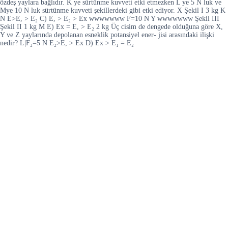
özdeş yaylara bağlıdır. K ye sürtünme kuvveti etki etmezken L ye 5 N luk ve
Mye 10 N luk sürtünme kuvveti şekillerdeki gibi etki ediyor. X Şekil I 3 kg K
N E>E, > E₂ C) E, > E₂ > Ex wwwwwww F=10 N Y wwwwwww Şekil III
Şekil II 1 kg M E) Ex = E, > E₂ 2 kg Üç cisim de dengede olduğuna göre X,
Y ve Z yaylarında depolanan esneklik potansiyel ener- jisi arasındaki ilişki
nedir? L|F₂=5 N E₂>E, > Ex D) Ex > E₁ = E₂