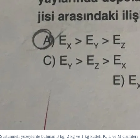
Sürtünmeli yüzeylerde bulunan 3 kg, 2 kg ve 1 kg kütleli K, L ve M cisimleri