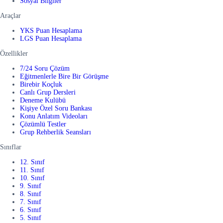
Sosyal Bilgiler
Araçlar
YKS Puan Hesaplama
LGS Puan Hesaplama
Özellikler
7/24 Soru Çözüm
Eğitmenlerle Bire Bir Görüşme
Birebir Koçluk
Canlı Grup Dersleri
Deneme Kulübü
Kişiye Özel Soru Bankası
Konu Anlatım Videoları
Çözümlü Testler
Grup Rehberlik Seansları
Sınıflar
12. Sınıf
11. Sınıf
10. Sınıf
9. Sınıf
8. Sınıf
7. Sınıf
6. Sınıf
5. Sınıf