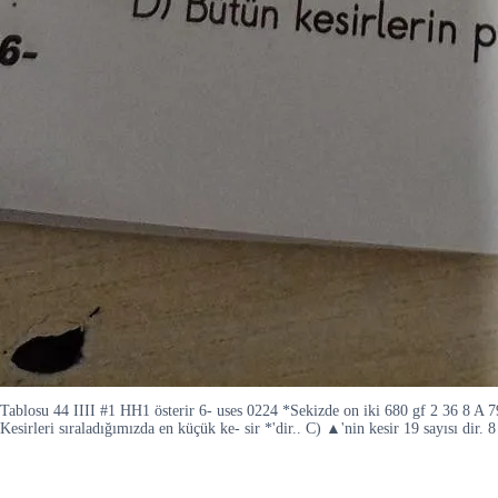
Tablosu 44 IIII #1 HH1 österir 6- uses 0224 *Sekizde on iki 680 gf 2 36 8 A 79 8
Kesirleri sıraladığımızda en küçük ke- sir *'dir.. C) ▲'nin kesir 19 sayısı dir. 8