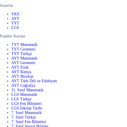
Sınavlar
YKS
AYT
TYT
LGS
Popüler Kurslar
TYT Matematik
TYT Geometri
TYT Türkçe
AYT Matematik
AYT Geometri
AYT Fizik
AYT Kimya
AYT Biyoloji
AYT Türk Dili ve Edebiyatı
AYT Coğrafya
11. Sınıf Matematik
LGS Matematik
LGS Türkçe
LGS Fen Bilimleri
LGS İnkılap Tarihi
7. Sınıf Matematik
7. Sınıf Türkçe
7. Sınıf Fen Bilimleri
7. Sınıf Sosyal Bilgiler