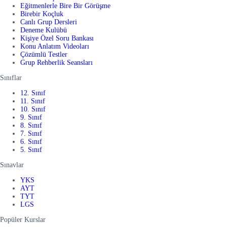
Eğitmenlerle Bire Bir Görüşme
Birebir Koçluk
Canlı Grup Dersleri
Deneme Kulübü
Kişiye Özel Soru Bankası
Konu Anlatım Videoları
Çözümlü Testler
Grup Rehberlik Seansları
Sınıflar
12. Sınıf
11. Sınıf
10. Sınıf
9. Sınıf
8. Sınıf
7. Sınıf
6. Sınıf
5. Sınıf
Sınavlar
YKS
AYT
TYT
LGS
Popüler Kurslar