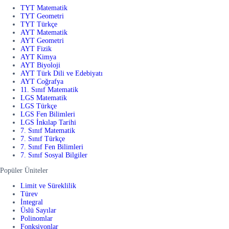
TYT Matematik
TYT Geometri
TYT Türkçe
AYT Matematik
AYT Geometri
AYT Fizik
AYT Kimya
AYT Biyoloji
AYT Türk Dili ve Edebiyatı
AYT Coğrafya
11. Sınıf Matematik
LGS Matematik
LGS Türkçe
LGS Fen Bilimleri
LGS İnkılap Tarihi
7. Sınıf Matematik
7. Sınıf Türkçe
7. Sınıf Fen Bilimleri
7. Sınıf Sosyal Bilgiler
Popüler Üniteler
Limit ve Süreklilik
Türev
İntegral
Üslü Sayılar
Polinomlar
Fonksiyonlar