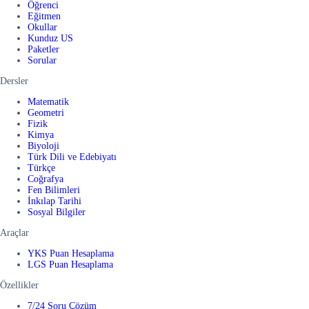
Öğrenci
Eğitmen
Okullar
Kunduz US
Paketler
Sorular
Dersler
Matematik
Geometri
Fizik
Kimya
Biyoloji
Türk Dili ve Edebiyatı
Türkçe
Coğrafya
Fen Bilimleri
İnkılap Tarihi
Sosyal Bilgiler
Araçlar
YKS Puan Hesaplama
LGS Puan Hesaplama
Özellikler
7/24 Soru Çözüm