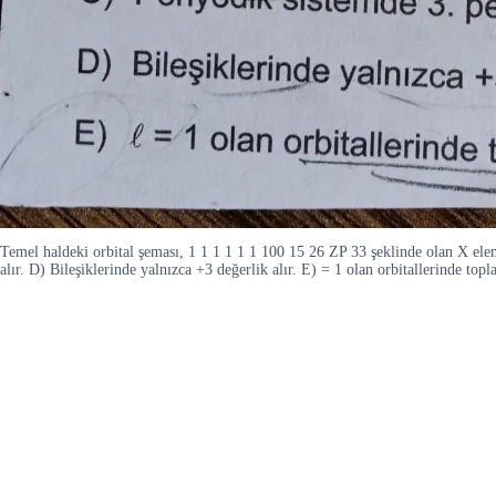
Temel haldeki orbital şeması, 1 1 1 1 1 1 100 15 26 ZP 33 şeklinde olan X elem
alır. D) Bileşiklerinde yalnızca +3 değerlik alır. E) = 1 olan orbitallerinde topl