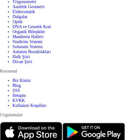
Trigonometri
Analitik Geometri
Elektrostatik
Dalgalar
Optik
DNA ve Genetik Kod
Organik Bileşikler
Maddenin Halleri
Sindirim Sistemi
Solunum Sistemi
Anlatım Bozuklukları
Halk Şiiri
Divan Şiiri
Kurumsal
Biz Kimiz
Blog
SSS
İletişim
KVKK
Kullanım Koşulları
Uygulamalar