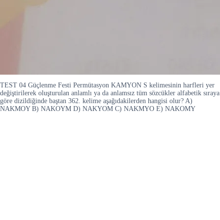
TEST 04 Güçlenme Festi Permütasyon KAMYON S kelimesinin harfleri yer
değiştirilerek oluşturulan anlamlı ya da anlamsız tüm sözcükler alfabetik sıraya
göre dizildiğinde baştan 362. kelime aşağıdakilerden hangisi olur? A)
NAKMOY B) NAKOYM D) NAKYOM C) NAKMYO E) NAKOMY