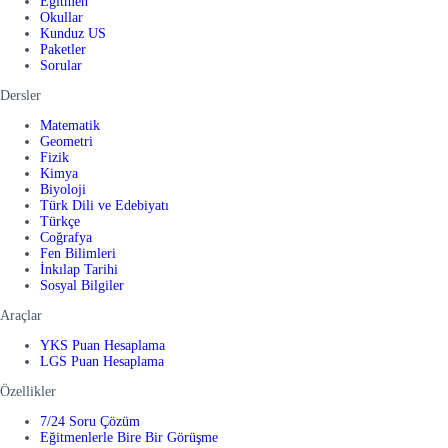
Eğitmen
Okullar
Kunduz US
Paketler
Sorular
Dersler
Matematik
Geometri
Fizik
Kimya
Biyoloji
Türk Dili ve Edebiyatı
Türkçe
Coğrafya
Fen Bilimleri
İnkılap Tarihi
Sosyal Bilgiler
Araçlar
YKS Puan Hesaplama
LGS Puan Hesaplama
Özellikler
7/24 Soru Çözüm
Eğitmenlerle Bire Bir Görüşme