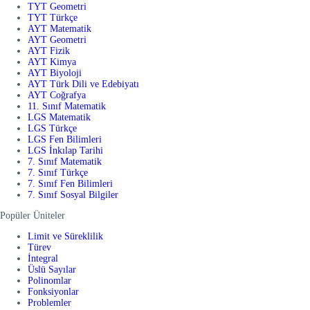
TYT Geometri
TYT Türkçe
AYT Matematik
AYT Geometri
AYT Fizik
AYT Kimya
AYT Biyoloji
AYT Türk Dili ve Edebiyatı
AYT Coğrafya
11. Sınıf Matematik
LGS Matematik
LGS Türkçe
LGS Fen Bilimleri
LGS İnkılap Tarihi
7. Sınıf Matematik
7. Sınıf Türkçe
7. Sınıf Fen Bilimleri
7. Sınıf Sosyal Bilgiler
Popüler Üniteler
Limit ve Süreklilik
Türev
İntegral
Üslü Sayılar
Polinomlar
Fonksiyonlar
Problemler