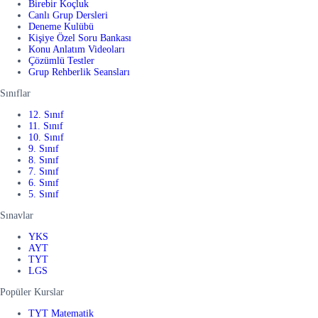
Birebir Koçluk
Canlı Grup Dersleri
Deneme Kulübü
Kişiye Özel Soru Bankası
Konu Anlatım Videoları
Çözümlü Testler
Grup Rehberlik Seansları
Sınıflar
12. Sınıf
11. Sınıf
10. Sınıf
9. Sınıf
8. Sınıf
7. Sınıf
6. Sınıf
5. Sınıf
Sınavlar
YKS
AYT
TYT
LGS
Popüler Kurslar
TYT Matematik