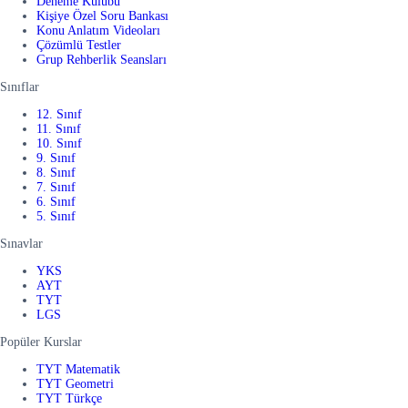
Deneme Kulübü
Kişiye Özel Soru Bankası
Konu Anlatım Videoları
Çözümlü Testler
Grup Rehberlik Seansları
Sınıflar
12. Sınıf
11. Sınıf
10. Sınıf
9. Sınıf
8. Sınıf
7. Sınıf
6. Sınıf
5. Sınıf
Sınavlar
YKS
AYT
TYT
LGS
Popüler Kurslar
TYT Matematik
TYT Geometri
TYT Türkçe