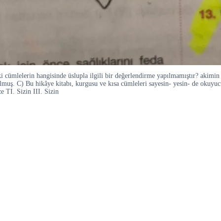
mlelerin hangisinde üslupla ilgili bir değerlendirme yapılmamıştır? akimin vic
muş. C) Bu hikâye kitabı, kurgusu ve kısa cümleleri sayesin- yesin- de okuyucu
 TI. Sizin III. Sizin