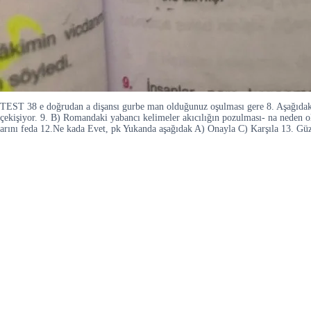
TEST 38 e doğrudan a dişansı gurbe man olduğunuz oşulması gere 8. Aşağıdaki cü
çekişiyor. 9. B) Romandaki yabancı kelimeler akıcılığın pozulması- na neden ol
arını feda 12.Ne kada Evet, pk Yukanda aşağıdak A) Onayla C) Karşıla 13. Güze