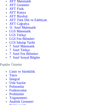
AYT Matematik
AYT Geometri
AYT Fizik
AYT Kimya
AYT Biyoloji
AYT Türk Dili ve Edebiyatı
AYT Coğrafya
11. Sınıf Matematik
LGS Matematik
LGS Türkçe
LGS Fen Bilimleri
LGS İnkılap Tarihi
7. Sınıf Matematik
7. Sınıf Türkçe
7. Sınıf Fen Bilimleri
7. Sınıf Sosyal Bilgiler
Popüler Üniteler
Limit ve Süreklilik
Türev
İntegral
Üslü Sayılar
Polinomlar
Fonksiyonlar
Problemler
Trigonometri
Analitik Geometri