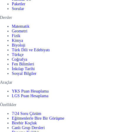
Paketler
Sorular
Dersler
Matematik
Geometri
Fizik
Kimya
Biyoloji
Türk Dili ve Edebiyatı
Türkçe
Coğrafya
Fen Bilimleri
İnkılap Tarihi
Sosyal Bilgiler
Araçlar
YKS Puan Hesaplama
LGS Puan Hesaplama
Özellikler
7/24 Soru Çözüm
Eğitmenlerle Bire Bir Görüşme
Birebir Koçluk
Canlı Grup Dersleri