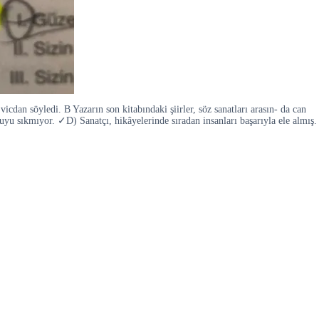
dan söyledi. B Yazarın son kitabındaki şiirler, söz sanatları arasın- da can
yu sıkmıyor. ✓D) Sanatçı, hikâyelerinde sıradan insanları başarıyla ele almış.