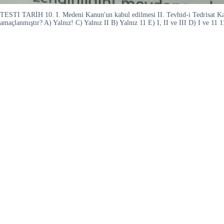
TESTI TARİH 10. I. Medeni Kanun'un kabul edilmesi II. Tevhid-i Tedrisat Kanun
amaçlanmıştır? A) Yalnız! C) Yalnız II B) Yalnız 11 E) I, II ve III D) I ve 11 