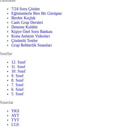
Özellikler
7/24 Soru Çözüm
Eğitmenlerle Bire Bir Görüşme
Birebir Koçluk
Canlı Grup Dersleri
Deneme Kulübü
Kişiye Özel Soru Bankası
Konu Anlatım Videoları
Çözümlü Testler
Grup Rehberlik Seansları
Sınıflar
12. Sınıf
11. Sınıf
10. Sınıf
9. Sınıf
8. Sınıf
7. Sınıf
6. Sınıf
5. Sınıf
Sınavlar
YKS
AYT
TYT
LGS