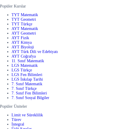
Popüler Kurslar
TYT Matematik
TYT Geometri
TYT Türkçe
AYT Matematik
AYT Geometri
AYT Fizik
AYT Kimya
AYT Biyoloji
AYT Türk Dili ve Edebiyatı
AYT Coğrafya
11. Sınıf Matematik
LGS Matematik
LGS Türkçe
LGS Fen Bilimleri
LGS İnkılap Tarihi
7. Sınıf Matematik
7. Sınıf Türkçe
7. Sınıf Fen Bilimleri
7. Sınıf Sosyal Bilgiler
Popüler Üniteler
Limit ve Süreklilik
Türev
İntegral
Üslü Sayılar