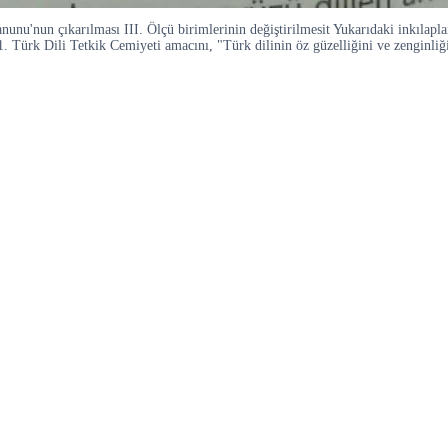
u'nun çıkarılması III. Ölçü birimlerinin değiştirilmesit Yukarıdaki inkılaplar
11. Türk Dili Tetkik Cemiyeti amacını, "Türk dilinin öz güzelliğini ve zenginliğ