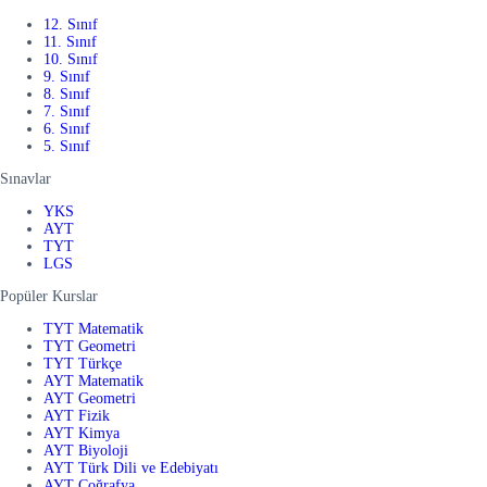
12. Sınıf
11. Sınıf
10. Sınıf
9. Sınıf
8. Sınıf
7. Sınıf
6. Sınıf
5. Sınıf
Sınavlar
YKS
AYT
TYT
LGS
Popüler Kurslar
TYT Matematik
TYT Geometri
TYT Türkçe
AYT Matematik
AYT Geometri
AYT Fizik
AYT Kimya
AYT Biyoloji
AYT Türk Dili ve Edebiyatı
AYT Coğrafya