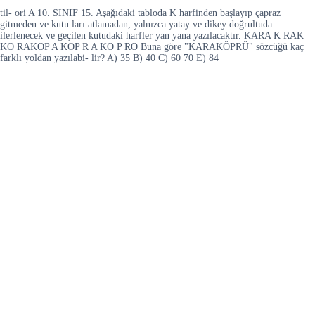
til- ori A 10. SINIF 15. Aşağıdaki tabloda K harfinden başlayıp çapraz
gitmeden ve kutu ları atlamadan, yalnızca yatay ve dikey doğrultuda
ilerlenecek ve geçilen kutudaki harfler yan yana yazılacaktır. KARA K RAK
KO RAKOP A KOP R A KO P RO Buna göre "KARAKÖPRÜ" sözcüğü kaç
farklı yoldan yazılabi- lir? A) 35 B) 40 C) 60 70 E) 84