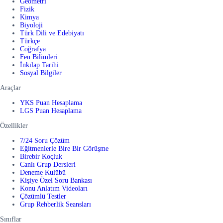
Geometri
Fizik
Kimya
Biyoloji
Türk Dili ve Edebiyatı
Türkçe
Coğrafya
Fen Bilimleri
İnkılap Tarihi
Sosyal Bilgiler
Araçlar
YKS Puan Hesaplama
LGS Puan Hesaplama
Özellikler
7/24 Soru Çözüm
Eğitmenlerle Bire Bir Görüşme
Birebir Koçluk
Canlı Grup Dersleri
Deneme Kulübü
Kişiye Özel Soru Bankası
Konu Anlatım Videoları
Çözümlü Testler
Grup Rehberlik Seansları
Sınıflar