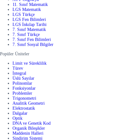
11. Sınıf Matematik
LGS Matematik
LGS Türkçe
LGS Fen Bilimleri
LGS İnkılap Tarihi
7. Sınıf Matematik
7. Sınıf Türkçe
7. Sınıf Fen Bilimleri
7. Sınıf Sosyal Bilgiler
Popüler Üniteler
Limit ve Süreklilik
Türev
İntegral
Üslü Sayılar
Polinomlar
Fonksiyonlar
Problemler
Trigonometri
Analitik Geometri
Elektrostatik
Dalgalar
Optik
DNA ve Genetik Kod
Organik Bileşikler
Maddenin Halleri
Sindirim Sistemi