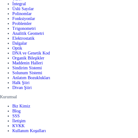
İntegral
Üslü Sayılar
Polinomlar
Fonksiyonlar
Problemler
Trigonometri
Analitik Geometri
Elektrostatik
Dalgalar
Optik
DNA ve Genetik Kod
Organik Bileşikler
Maddenin Halleri
Sindirim Sistemi
Solunum Sistemi
Anlatım Bozuklukları
Halk Şiiri
Divan Şiiri
Kurumsal
Biz Kimiz
Blog
SSS
İletişim
KVKK
Kullanım Koşulları