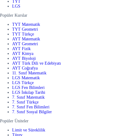
TYT
LGS
Popüler Kurslar
TYT Matematik
TYT Geometri
TYT Türkçe
AYT Matematik
AYT Geometri
AYT Fizik
AYT Kimya
AYT Biyoloji
AYT Türk Dili ve Edebiyatı
AYT Coğrafya
11. Sınıf Matematik
LGS Matematik
LGS Türkçe
LGS Fen Bilimleri
LGS İnkılap Tarihi
7. Sınıf Matematik
7. Sınıf Türkçe
7. Sınıf Fen Bilimleri
7. Sınıf Sosyal Bilgiler
Popüler Üniteler
Limit ve Süreklilik
Türev