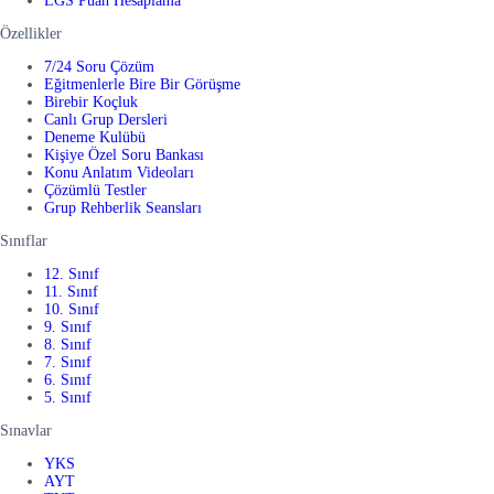
LGS Puan Hesaplama
Özellikler
7/24 Soru Çözüm
Eğitmenlerle Bire Bir Görüşme
Birebir Koçluk
Canlı Grup Dersleri
Deneme Kulübü
Kişiye Özel Soru Bankası
Konu Anlatım Videoları
Çözümlü Testler
Grup Rehberlik Seansları
Sınıflar
12. Sınıf
11. Sınıf
10. Sınıf
9. Sınıf
8. Sınıf
7. Sınıf
6. Sınıf
5. Sınıf
Sınavlar
YKS
AYT