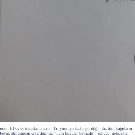
udur, EDevlet insanlar arasınd 35. Şimdiye kadar gördüğümüz tüm kuğuların
beyaz olmasından çıkardığımız "Tüm kuğular beyazdır." sonucu, gelecekte