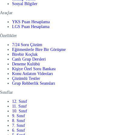
Sosyal Bilgiler
Araçlar
YKS Puan Hesaplama
LGS Puan Hesaplama
Özellikler
7/24 Soru Çözüm
Eğitmenlerle Bire Bir Görüşme
Birebir Koçluk
Canlı Grup Dersleri
Deneme Kulübü
Kişiye Özel Soru Bankası
Konu Anlatım Videoları
Çözümlü Testler
Grup Rehberlik Seansları
Sınıflar
12. Sınıf
11. Sınıf
10. Sınıf
9. Sınıf
8. Sınıf
7. Sınıf
6. Sınıf