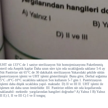
UHT süt 133°C de 1 saniye sterilizasyon Süt homojenizasyonu Paketlenmiş
steril oda Aseptik kaplar Daha uzun süre için oda sıcaklığında saklanır 5-6 ay
Süt Pastörize süt 65°C de 30 dakikalık sterilizasyon Yukarıdaki şekilde sütün
pastorizasyon işlemi ve UHT işlemi gösterilmiştir. Buna göre, Derhal soğutma
5°C ≤8°C-10°C sıcaklıkta saklayın Son kullanım 5-7 gün 1. Pastörizasyon
işlemi daha düşük sıcaklıkta yapıl- maktadır. D) II ve III II. UHT işlemi ile
işlenen süt daha uzun ömürlüdür. III. Pastörize edilen süt oda koşullarında
saklanabil- mektedir. yargılarından hangileri doğrudur? A) Yalnız I B) Yalnız
II E) I, II ve III C) I ve ll tonguç