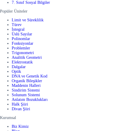
7. Sınıf Sosyal Bilgiler
Popüler Üniteler
Limit ve Süreklilik
Türev
İntegral
Üslü Sayılar
Polinomlar
Fonksiyonlar
Problemler
Trigonometri
Analitik Geometri
Elektrostatik
Dalgalar
Optik
DNA ve Genetik Kod
Organik Bileşikler
Maddenin Halleri
Sindirim Sistemi
Solunum Sistemi
Anlatım Bozuklukları
Halk Şiiri
Divan Şiiri
Kurumsal
Biz Kimiz