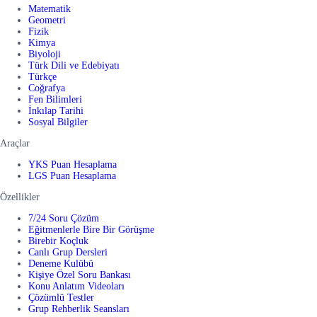
Matematik
Geometri
Fizik
Kimya
Biyoloji
Türk Dili ve Edebiyatı
Türkçe
Coğrafya
Fen Bilimleri
İnkılap Tarihi
Sosyal Bilgiler
Araçlar
YKS Puan Hesaplama
LGS Puan Hesaplama
Özellikler
7/24 Soru Çözüm
Eğitmenlerle Bire Bir Görüşme
Birebir Koçluk
Canlı Grup Dersleri
Deneme Kulübü
Kişiye Özel Soru Bankası
Konu Anlatım Videoları
Çözümlü Testler
Grup Rehberlik Seansları