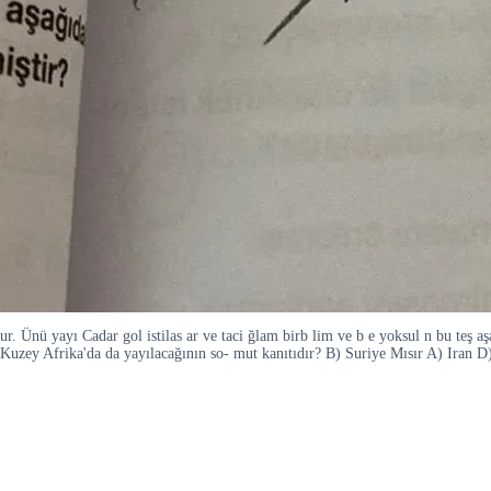
ur. Ünü yayı Cadar gol istilas ar ve taci ğlam birb lim ve b e yoksul n bu teş 
Kuzey Afrika'da da yayılacağının so- mut kanıtıdır? B) Suriye Mısır A) Iran 