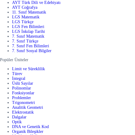
AYT Türk Dili ve Edebiyatı
AYT Coğrafya
11. Sınıf Matematik
LGS Matematik
LGS Türkçe
LGS Fen Bilimleri
LGS İnkılap Tarihi
7. Sınıf Matematik
7. Sınıf Türkçe
7. Sınıf Fen Bilimleri
7. Sınıf Sosyal Bilgiler
Popüler Üniteler
Limit ve Süreklilik
Türev
İntegral
Üslü Sayılar
Polinomlar
Fonksiyonlar
Problemler
Trigonometri
Analitik Geometri
Elektrostatik
Dalgalar
Optik
DNA ve Genetik Kod
Organik Bileşikler