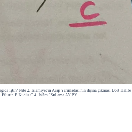
aşağıda iştir? Nite 2. Islâmiyet'in Arap Yarımadası'nın dışına çıkması Dört Hali
D) Filistin E Kudüs C 4. İslâm "Sul ama AY BY