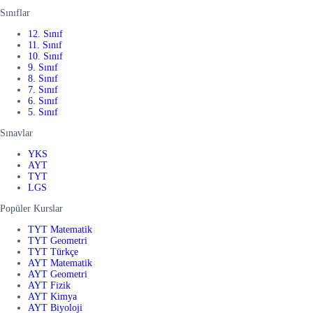
Sınıflar
12. Sınıf
11. Sınıf
10. Sınıf
9. Sınıf
8. Sınıf
7. Sınıf
6. Sınıf
5. Sınıf
Sınavlar
YKS
AYT
TYT
LGS
Popüler Kurslar
TYT Matematik
TYT Geometri
TYT Türkçe
AYT Matematik
AYT Geometri
AYT Fizik
AYT Kimya
AYT Biyoloji