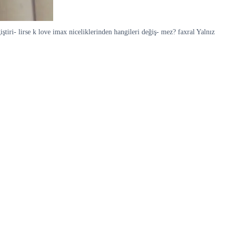
tiri- lirse k love imax niceliklerinden hangileri değiş- mez? faxral Yalnız