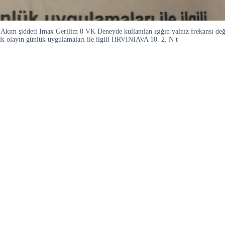
. Akım şiddeti Imax Gerilim 0 VK Deneyde kullanılan ışığın yalnız frekansı değiş
ik olayın günlük uygulamaları ile ilgili HRVINIAVA 10. 2. N t