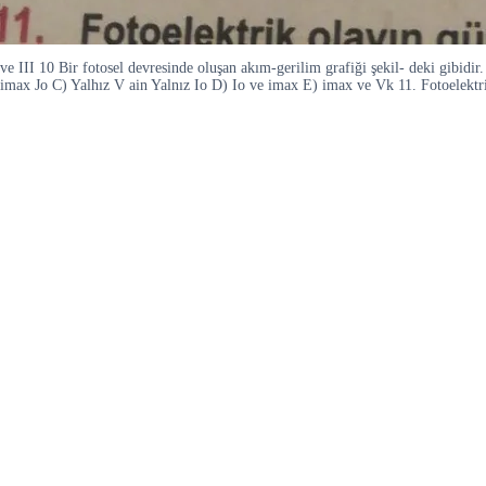
ve III 10 Bir fotosel devresinde oluşan akım-gerilim grafiği şekil- deki gibidir
imax Jo C) Yalhız V ain Yalnız Io D) Io ve imax E) imax ve Vk 11. Fotoelektr