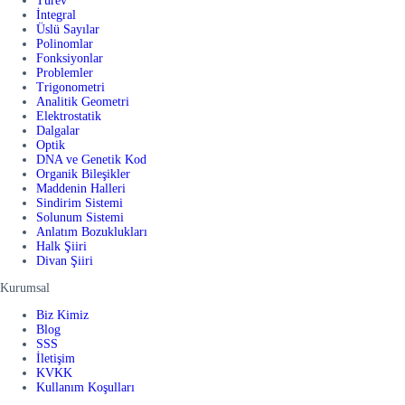
Türev
İntegral
Üslü Sayılar
Polinomlar
Fonksiyonlar
Problemler
Trigonometri
Analitik Geometri
Elektrostatik
Dalgalar
Optik
DNA ve Genetik Kod
Organik Bileşikler
Maddenin Halleri
Sindirim Sistemi
Solunum Sistemi
Anlatım Bozuklukları
Halk Şiiri
Divan Şiiri
Kurumsal
Biz Kimiz
Blog
SSS
İletişim
KVKK
Kullanım Koşulları