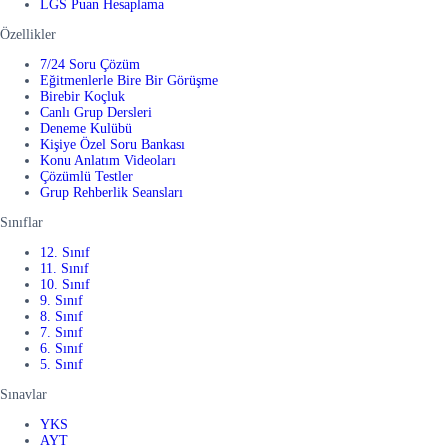
LGS Puan Hesaplama
Özellikler
7/24 Soru Çözüm
Eğitmenlerle Bire Bir Görüşme
Birebir Koçluk
Canlı Grup Dersleri
Deneme Kulübü
Kişiye Özel Soru Bankası
Konu Anlatım Videoları
Çözümlü Testler
Grup Rehberlik Seansları
Sınıflar
12. Sınıf
11. Sınıf
10. Sınıf
9. Sınıf
8. Sınıf
7. Sınıf
6. Sınıf
5. Sınıf
Sınavlar
YKS
AYT