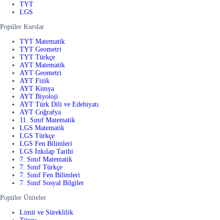
TYT
LGS
Popüler Kurslar
TYT Matematik
TYT Geometri
TYT Türkçe
AYT Matematik
AYT Geometri
AYT Fizik
AYT Kimya
AYT Biyoloji
AYT Türk Dili ve Edebiyatı
AYT Coğrafya
11. Sınıf Matematik
LGS Matematik
LGS Türkçe
LGS Fen Bilimleri
LGS İnkılap Tarihi
7. Sınıf Matematik
7. Sınıf Türkçe
7. Sınıf Fen Bilimleri
7. Sınıf Sosyal Bilgiler
Popüler Üniteler
Limit ve Süreklilik