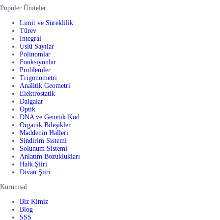
Popüler Üniteler
Limit ve Süreklilik
Türev
İntegral
Üslü Sayılar
Polinomlar
Fonksiyonlar
Problemler
Trigonometri
Analitik Geometri
Elektrostatik
Dalgalar
Optik
DNA ve Genetik Kod
Organik Bileşikler
Maddenin Halleri
Sindirim Sistemi
Solunum Sistemi
Anlatım Bozuklukları
Halk Şiiri
Divan Şiiri
Kurumsal
Biz Kimiz
Blog
SSS