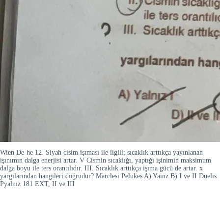
Wien De-he 12. Siyah cisim işıması ile ilgili; sıcaklık arttıkça yayınlanan
işınımın dalga enerjisi artar. V Cismin sıcaklığı, yaptığı işinimin maksimum
dalga boyu ile ters orantılıdır. III. Sıcaklık arttıkça işıma gücü de artar. x
yargılarından hangileri doğrudur? Marclesi Pelukes A) Yainz B) I ve II Duelis
Pyalnız 181 EXT, II ve III