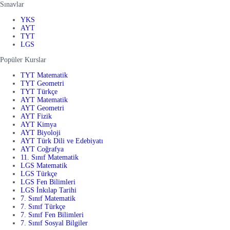
Sınavlar
YKS
AYT
TYT
LGS
Popüler Kurslar
TYT Matematik
TYT Geometri
TYT Türkçe
AYT Matematik
AYT Geometri
AYT Fizik
AYT Kimya
AYT Biyoloji
AYT Türk Dili ve Edebiyatı
AYT Coğrafya
11. Sınıf Matematik
LGS Matematik
LGS Türkçe
LGS Fen Bilimleri
LGS İnkılap Tarihi
7. Sınıf Matematik
7. Sınıf Türkçe
7. Sınıf Fen Bilimleri
7. Sınıf Sosyal Bilgiler