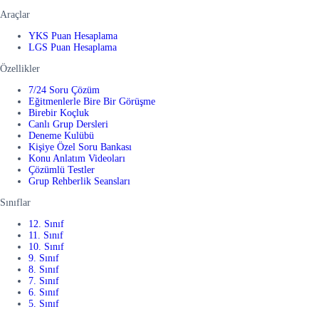
Araçlar
YKS Puan Hesaplama
LGS Puan Hesaplama
Özellikler
7/24 Soru Çözüm
Eğitmenlerle Bire Bir Görüşme
Birebir Koçluk
Canlı Grup Dersleri
Deneme Kulübü
Kişiye Özel Soru Bankası
Konu Anlatım Videoları
Çözümlü Testler
Grup Rehberlik Seansları
Sınıflar
12. Sınıf
11. Sınıf
10. Sınıf
9. Sınıf
8. Sınıf
7. Sınıf
6. Sınıf
5. Sınıf