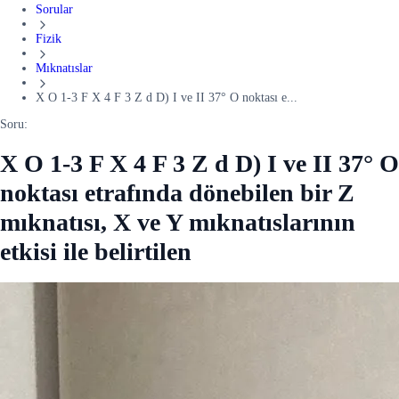
Sorular
Fizik
Mıknatıslar
X O 1-3 F X 4 F 3 Z d D) I ve II 37° O noktası e...
Soru:
X O 1-3 F X 4 F 3 Z d D) I ve II 37° O
noktası etrafında dönebilen bir Z
mıknatısı, X ve Y mıknatıslarının
etkisi ile belirtilen