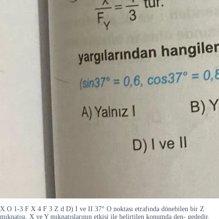
X O 1-3 F X 4 F 3 Z d D) I ve II 37° O noktası etrafında dönebilen bir Z
mıknatısı, X ve Y mıknatıslarının etkisi ile belirtilen konumda den- gededir.