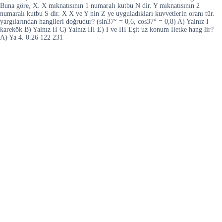
Buna göre, X. X mıknatısının 1 numaralı kutbu N dir. Y mıknatısının 2
numaralı kutbu S dir. X X ve Y nin Z ye uyguladıkları kuvvetlerin oranı tür.
yargılarından hangileri doğrudur? (sin37° = 0,6, cos37° = 0,8) A) Yalnız I
karekök B) Yalnız II C) Yalnız III E) I ve III Eşit uz konum İletke hang lir?
A) Ya 4. 0.26 122 231