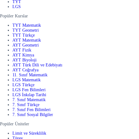
TYT
LGS
Popüler Kurslar
TYT Matematik
TYT Geometri
TYT Türkçe
AYT Matematik
AYT Geometri
AYT Fizik
AYT Kimya
AYT Biyoloji
AYT Türk Dili ve Edebiyatı
AYT Coğrafya
11. Sınıf Matematik
LGS Matematik
LGS Türkçe
LGS Fen Bilimleri
LGS İnkılap Tarihi
7. Sınıf Matematik
7. Sınıf Türkçe
7. Sınıf Fen Bilimleri
7. Sınıf Sosyal Bilgiler
Popüler Üniteler
Limit ve Süreklilik
Türev