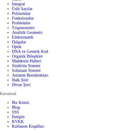
İntegral
Üslü Sayılar
Polinomlar
Fonksiyonlar
Problemler
Trigonometri
Analitik Geometri
Elektrostatik
Dalgalar
Optik
DNA ve Genetik Kod
Organik Bileşikler
Maddenin Halleri
Sindirim Sistemi
Solunum Sistemi
Anlatım Bozuklukları
Halk Şiiri
Divan Şiiri
Kurumsal
Biz Kimiz
Blog
SSS
İletişim
KVKK
Kullanım Koşulları