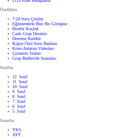
LGS Puan Hesaplama
Özellikler
7/24 Soru Çözüm
Eğitmenlerle Bire Bir Görüşme
Birebir Koçluk
Canlı Grup Dersleri
Deneme Kulübü
Kişiye Özel Soru Bankası
Konu Anlatım Videoları
Çözümlü Testler
Grup Rehberlik Seansları
Sınıflar
12. Sınıf
11. Sınıf
10. Sınıf
9. Sınıf
8. Sınıf
7. Sınıf
6. Sınıf
5. Sınıf
Sınavlar
YKS
AYT