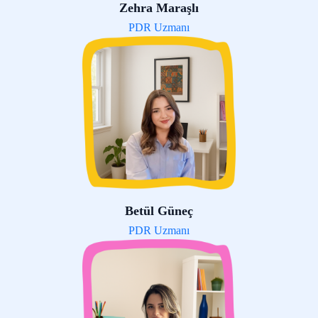
Zehra Maraşlı
PDR Uzmanı
Betül Güneç
PDR Uzmanı