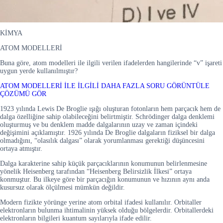
KİMYA
ATOM MODELLERİ
Buna göre, atom modelleri ile ilgili verilen ifadelerden hangilerinde “v” işareti
uygun yerde kullanılmıştır?
ATOM MODELLERİ İLE İLGİLİ DAHA FAZLA SORU GÖRÜNTÜLE
ÇÖZÜMÜ GÖR
1923 yılında Lewis De Broglie ışığı oluşturan fotonların hem parçacık hem de
dalga özelliğine sahip olabileceğini belirtmiştir. Schrödinger dalga denklemi
oluşturmuş ve bu denklem madde dalgalarının uzay ve zaman içindeki
değişimini açıklamıştır. 1926 yılında De Broglie dalgaların fiziksel bir dalga
olmadığını, “olasılık dalgası” olarak yorumlanması gerektiği düşüncesini
ortaya atmıştır.
Dalga karakterine sahip küçük parçacıklarının konumunun belirlenmesine
yönelik Heisenberg tarafından “Heisenberg Belirsizlik İlkesi” ortaya
konmuştur. Bu ilkeye göre bir parçacığın konumunun ve hızının aynı anda
kusursuz olarak ölçülmesi mümkün değildir.
Modern fizikte yörünge yerine atom orbital ifadesi kullanılır. Orbitaller
elektronların bulunma ihtimalinin yüksek olduğu bölgelerdir. Orbitallerdeki
elektronların bilgileri kuantum sayılarıyla ifade edilir.