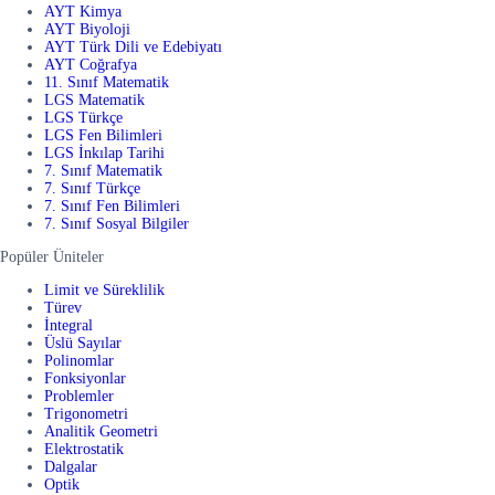
AYT Kimya
AYT Biyoloji
AYT Türk Dili ve Edebiyatı
AYT Coğrafya
11. Sınıf Matematik
LGS Matematik
LGS Türkçe
LGS Fen Bilimleri
LGS İnkılap Tarihi
7. Sınıf Matematik
7. Sınıf Türkçe
7. Sınıf Fen Bilimleri
7. Sınıf Sosyal Bilgiler
Popüler Üniteler
Limit ve Süreklilik
Türev
İntegral
Üslü Sayılar
Polinomlar
Fonksiyonlar
Problemler
Trigonometri
Analitik Geometri
Elektrostatik
Dalgalar
Optik