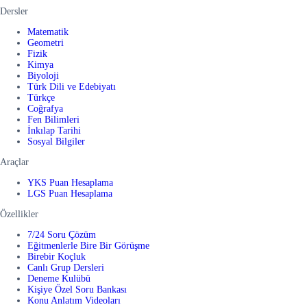
Dersler
Matematik
Geometri
Fizik
Kimya
Biyoloji
Türk Dili ve Edebiyatı
Türkçe
Coğrafya
Fen Bilimleri
İnkılap Tarihi
Sosyal Bilgiler
Araçlar
YKS Puan Hesaplama
LGS Puan Hesaplama
Özellikler
7/24 Soru Çözüm
Eğitmenlerle Bire Bir Görüşme
Birebir Koçluk
Canlı Grup Dersleri
Deneme Kulübü
Kişiye Özel Soru Bankası
Konu Anlatım Videoları