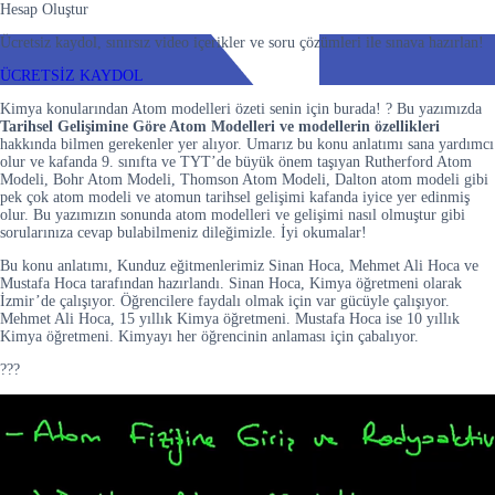
Hesap Oluştur
Ücretsiz kaydol, sınırsız video içerikler ve soru çözümleri ile sınava hazırlan!
ÜCRETSİZ KAYDOL
Kimya konularından Atom modelleri özeti senin için burada! ? Bu yazımızda
Tarihsel Gelişimine Göre Atom Modelleri ve modellerin özellikleri
hakkında bilmen gerekenler yer alıyor. Umarız bu konu anlatımı sana yardımcı
olur ve kafanda 9. sınıfta ve TYT’de büyük önem taşıyan Rutherford Atom
Modeli, Bohr Atom Modeli, Thomson Atom Modeli, Dalton atom modeli gibi
pek çok atom modeli ve atomun tarihsel gelişimi kafanda iyice yer edinmiş
olur. Bu yazımızın sonunda atom modelleri ve gelişimi nasıl olmuştur gibi
sorularınıza cevap bulabilmeniz dileğimizle. İyi okumalar!
Bu konu anlatımı, Kunduz eğitmenlerimiz Sinan Hoca, Mehmet Ali Hoca ve
Mustafa Hoca tarafından hazırlandı. Sinan Hoca, Kimya öğretmeni olarak
İzmir’de çalışıyor. Öğrencilere faydalı olmak için var gücüyle çalışıyor.
Mehmet Ali Hoca, 15 yıllık Kimya öğretmeni. Mustafa Hoca ise 10 yıllık
Kimya öğretmeni. Kimyayı her öğrencinin anlaması için çabalıyor.
???