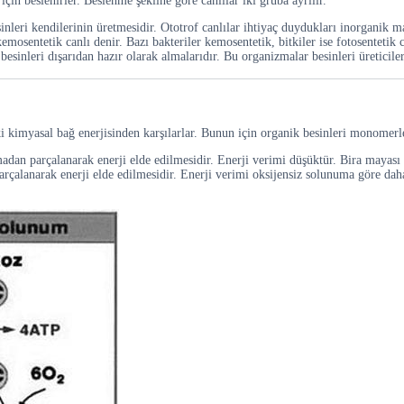
in beslenirler. Beslenme şekline göre canlılar iki gruba ayrılır.
inleri kendilerinin üretmesidir. Ototrof canlılar ihtiyaç duydukları inorganik m
emosentetik canlı denir. Bazı bakteriler kemosentetik, bitkiler ise fotosentetik c
esinleri dışarıdan hazır olarak almalarıdır. Bu organizmalar besinleri üreticiler
eki kimyasal bağ enerjisinden karşılarlar. Bunun için organik besinleri monomerle
adan parçalanarak enerji elde edilmesidir. Enerji verimi düşüktür. Bira mayası ve
arçalanarak enerji elde edilmesidir. Enerji verimi oksijensiz solunuma göre daha 