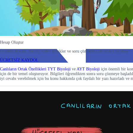
Hesap Oluştur
Ücretsiz kaydol, sınırsız video içerikler ve soru çözümleri ile sınava hazırlan!
ÜCRETSİZ KAYDOL
Canlıların Ortak Özellikleri
TYT Biyoloji
ve
AYT Biyoloji
için önemli bir kon
için de bir temel oluşturuyor. Bilgileri öğrendikten sonra soru çözmeye başl
iyi cevabı verebilmek için bu konu hakkında çok faydalı bir yazı hazırladı v