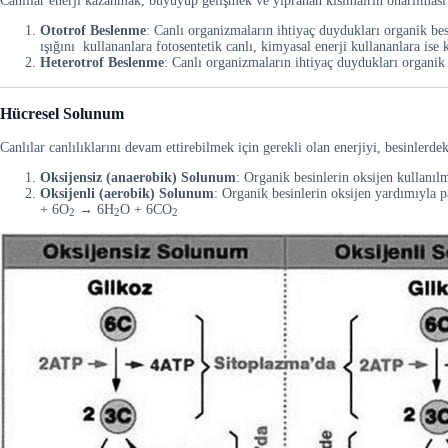
Canlılar enerji kazanmak, büyüyüp gelişmek ve yıpranan kısımalrın onarılması iç
Ototrof Beslenme
: Canlı organizmaların ihtiyaç duydukları organik bes
ışığını kullananlara fotosentetik canlı, kimyasal enerji kullananlara ise k
Heterotrof Beslenme
: Canlı organizmaların ihtiyaç duydukları organik b
Hücresel Solunum
Canlılar canlılıklarını devam ettirebilmek için gerekli olan enerjiyi, besinlerd
Oksijensiz (anaerobik) Solunum
: Organik besinlerin oksijen kullanılm
Oksijenli (aerobik) Solunum
: Organik besinlerin oksijen yardımıyla p
+ 6O
→ 6H
O + 6CO
2
2
2