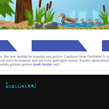
u. Her sene mutlaka bu konudan soru geliyor. Canlıların Ortak Özellikleri 9. sın
adıktan sonra bu konunun sana çok kolay geleceğine eminiz! Kunduz eğitmenleri
e mutlaka görmen gereken
örnek soruları
seçti!