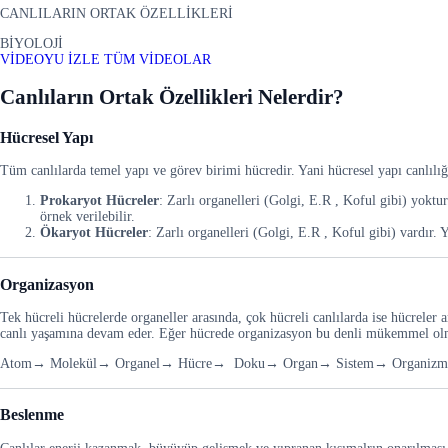
CANLILARIN ORTAK ÖZELLİKLERİ
BİYOLOJİ
VİDEOYU İZLE
TÜM VİDEOLAR
Canlıların Ortak Özellikleri Nelerdir?
Hücresel Yapı
Tüm canlılarda temel yapı ve görev birimi hücredir. Yani hücresel yapı canlılığı
Prokaryot Hücreler
: Zarlı organelleri (Golgi, E.R , Koful gibi) yokt
örnek verilebilir.
Ökaryot Hücreler
: Zarlı organelleri (Golgi, E.R , Koful gibi) vardır.
Organizasyon
Tek hücreli hücrelerde organeller arasında, çok hücreli canlılarda ise hücreler 
canlı yaşamına devam eder. Eğer hücrede organizasyon bu denli mükemmel olm
Atom→ Molekül→ Organel→ Hücre→ Doku→ Organ→ Sistem→ Organizm
Beslenme