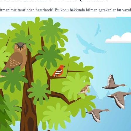
ğitmenimiz tarafından hazırlandı! Bu konu hakkında bilmen gerekenler bu yazıd