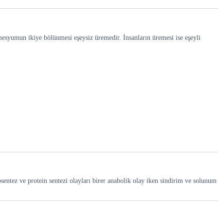
amesyumun ikiye bölünmesi eşeysiz üremedir. İnsanların üremesi ise eşeyli
entez ve protein sentezi olayları birer anabolik olay iken sindirim ve solunum