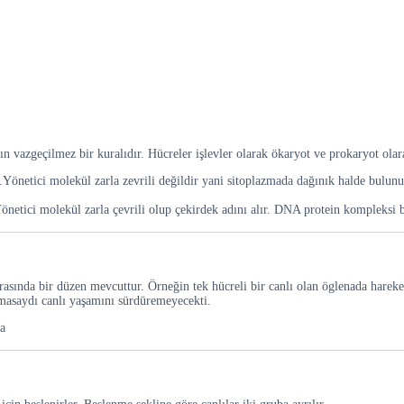
n vazgeçilmez bir kuralıdır. Hücreler işlevler olarak ökaryot ve prokaryot olara
ur.Yönetici molekül zarla zevrili değildir yani sitoplazmada dağınık halde bul
 Yönetici molekül zarla çevrili olup çekirdek adını alır. DNA protein kompleksi 
arasında bir düzen mevcuttur. Örneğin tek hücreli bir canlı olan öglenada hareke
asaydı canlı yaşamını sürdüremeyecekti.
a