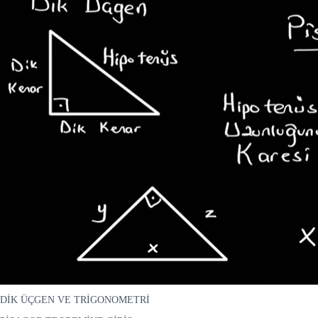
DİK ÜÇGEN VE TRİGONOMETRİ