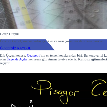
Hesap Oluştur
Ücretsiz kaydol, sınırsız video içerikler ve soru çözümleri ile sınava hazırlan!
ÜCRETSİZ KAYDOL
Dik Üçgen konusu,
Geometri
‘nin en temel konularından biri. Bu konuyu iyi k
olan
Üçgende Açılar
konusuna göz atmanı tavsiye ederiz.
Kunduz eğitmenleri
seçiyor!