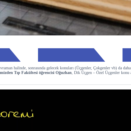
avraman halinde, sonrasında gelecek konuları (Üçgenler, Çokgenler vb) da daha 
mizden Tıp Fakültesi öğrencisi Oğuzhan
, Dik Üçgen – Özel Üçgenler konu a