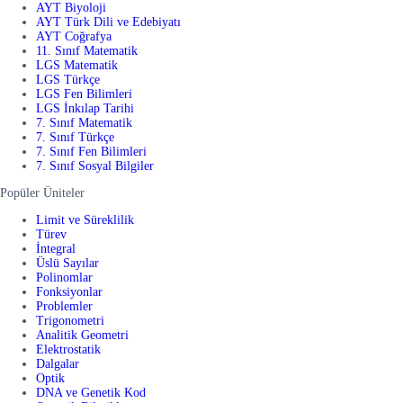
AYT Biyoloji
AYT Türk Dili ve Edebiyatı
AYT Coğrafya
11. Sınıf Matematik
LGS Matematik
LGS Türkçe
LGS Fen Bilimleri
LGS İnkılap Tarihi
7. Sınıf Matematik
7. Sınıf Türkçe
7. Sınıf Fen Bilimleri
7. Sınıf Sosyal Bilgiler
Popüler Üniteler
Limit ve Süreklilik
Türev
İntegral
Üslü Sayılar
Polinomlar
Fonksiyonlar
Problemler
Trigonometri
Analitik Geometri
Elektrostatik
Dalgalar
Optik
DNA ve Genetik Kod