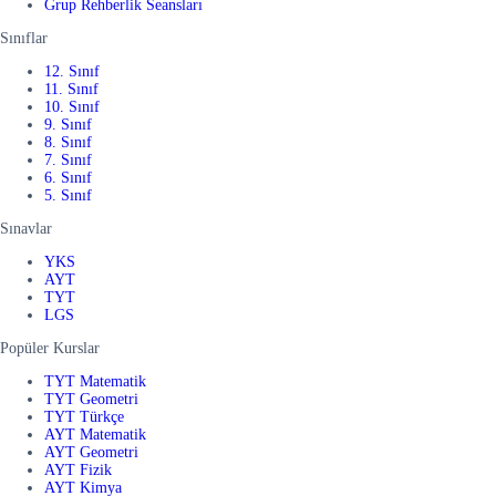
Grup Rehberlik Seansları
Sınıflar
12. Sınıf
11. Sınıf
10. Sınıf
9. Sınıf
8. Sınıf
7. Sınıf
6. Sınıf
5. Sınıf
Sınavlar
YKS
AYT
TYT
LGS
Popüler Kurslar
TYT Matematik
TYT Geometri
TYT Türkçe
AYT Matematik
AYT Geometri
AYT Fizik
AYT Kimya