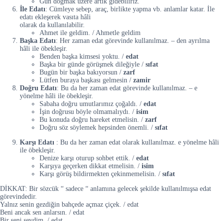
Gün doğmak üzere artık gidebiliriz.
İle Edatı
: Cümleye sebep, araç, birlikte yapma vb. anlamlar katar. İle
edatı ekleşerek vasıta hâli
olarak da kullanılabilir.
Ahmet ile geldim. / Ahmetle geldim
Başka Edatı
: Her zaman edat görevinde kullanılmaz. – den ayrılma
hâli ile öbekleşir.
Benden başka kimsesi yoktu. /
edat
Başka bir günde görüşmek dileğiyle /
sıfat
Bugün bir başka bakıyorsun /
zarf
Lütfen buraya başkası gelmesin /
zamir
Doğru Edatı
: Bu da her zaman edat görevinde kullanılmaz. – e
yönelme hâli ile öbekleşir.
Sabaha doğru umutlarımız çoğaldı. /
edat
İşin doğrusu böyle olmamalıydı. /
isim
Bu konuda doğru hareket etmelisin. /
zarf
Doğru söz söylemek hepsinden önemli. /
sıfat
Karşı Edatı
: Bu da her zaman edat olarak kullanılmaz. e yönelme hâli
ile öbekleşir.
Denize karşı oturup sohbet ettik. /
edat
Karşıya geçerken dikkat etmelisin. /
isim
Karşı görüş bildirmekten çekinmemelisin. /
sıfat
DİKKAT: Bir sözcük “ sadece “ anlamına gelecek şekilde kullanılmışsa edat
görevindedir.
Yalnız senin gezdiğin bahçede açmaz çiçek. / edat
Beni ancak sen anlarsın. / edat
Bir seni sevdim. / edat