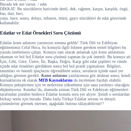
Burada tek sen varsın. / edat
DİKKAT: Bu sözcüklerin haricinde denli, dek, rağmen, karşın, karşılık, özgü,
has, dair, beri,
yana, önce, sonra, dolayı, itibaren, ötürü, gayrı sözcükleri de edat görevinde
kullanabilir.
Edatlar ve Edat Örnekleri Soru Çözümü
Edatlar konu anlatımı yazımızın sonuna geldik! Türk Dili ve Edebiyatı
eğitmenimiz Celal Hoca, bu konuyla ilgili bilmen gereken temel bilgileri bu
yazıda özetlemeye çalıştı. Konuyu tam olarak anlamak için konu anlatımını
okuman ve bol bol Edatlar soru çözümü yapman da çok önemli. Bu konuya ait
İçin, Gibi, Göre, Üzere, İle, Başka, Doğru, Karşı gibi edat çeşitleri ve cümle
içinde edat örnekleri gördükten sonra bol bol pratik yapmalısın. Bilgileri,
tanımları ve önemli ipuçlarını öğrendikten sonra, soruların içinde nasıl yer
aldığını görmen gerekli.
Konu anlatımı
yazılarımıza göz attıktan sonra, kendi
kaynaklarına ek olarak
MEB Kaynaklarını
da incelemen faydalı olabilir.
Konuyu pekiştirmen için ve netlerinin yükselmesi için sana yardımcı olacağını
düşünüyoruz. Kunduz’da, alanında uzman Türk Dili ve Edebiyatı eğitmenleri
tarafından çözülen binlerce Edatlar konulu soru yer alıyor. Şimdi o sorulardan
birkaçı senin için burada. Daha fazla Türkçe Edatlar sorusu ve detaylı
çözümlerini görmek istersen, aşağıdaki butona tıklayabilirsin!?