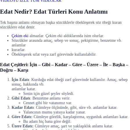
VİDEOYU İZLE
TÜM VİDEOLAR
Edat Nedir? Edat Türleri Konu Anlatımı
Tek başına anlamı olmayan başka sözcüklerle öbekleşerek söz öbeği kuran
sözcüklere edat denir.
Çekim eki
almazlar. Çekim eki aldıklarında isim olurlar.
Sözcükler arasında amaç, sebep ve sonuç, pekiştirme, benzetme vb.
anlamlar
kurarlar.
Öbekleşerek sıfat veya zarf görevinde kullanılabilir.
Edat Çeşitleri: İçin – Gibi – Kadar – Göre – Üzere – İle – Başka –
Doğru – Karşı
İçin Edatı
: Kurduğu edat öbeği zarf görevinde kullanılır. Amaç, sebep
sonuç, hakkında vb.
anlamlar katar.
Senin için güzel şeyler söyledi.
Gibi Edatı
: Benzetme anlamı verir.
Cennet gibi bir vatanımız var.
Kadar Edatı
: Cümleye ölçüsünde, gibi, süre vb. anlamlar katar.
Yalancının mumu yatsıya kadar yanar.
Göre Edatı:
Cümleye görelik, karşılaştırma, uygunluk anlamları katar.
Bu adam hiç bana göre değil.
Üzere Edatı:
Cümleye amaç, şart ve yaklaşıklık anlamı katar.