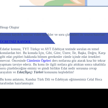
Hesap Oluştur
Ücretsiz kaydol, sınırsız video içerikler ve soru çözümleri ile sınava hazırlan!
ÜCRETSİZ KAYDOL
Edatlar konusu, TYT Türkçe ve AYT Edebiyat testinde sorulan en temel
konulardan biri. Bu konuda İçin, Gibi, Göre, Üzere, İle, Başka, Doğru, Karşı
gibi edat çeşitleri hakkında bilmen gerekenler cümle içinde edat örnekleri
mevcut. Öncesinde
Cümlenin Ögeleri
ders notlarına göz atarak kısa bir tekrar
yapmanı tavsiye ederiz. Bu konu ile ilgili notlara göz attıktan sonra rahatlıkla
soru çözebileceğine eminiz ve şimdi birlikte Edat nedir sorusuna cevap
arayalım ve
Edat(İlgeç) Türleri
konusunu keşfedelim!
Bu konu anlatımı, Kunduz Türk Dili ve Edebiyatı eğitmenimiz Celal Hoca
tarafından hazırlanmıştır.