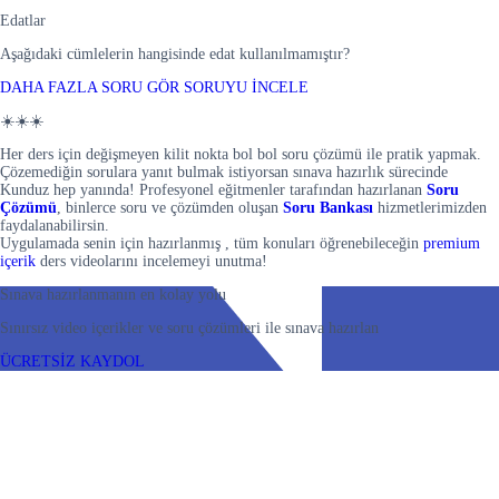
Edatlar
Aşağıdaki cümlelerin hangisinde edat kullanılmamıştır?
DAHA FAZLA SORU GÖR
SORUYU İNCELE
☀️☀️☀️
Her ders için değişmeyen kilit nokta bol bol soru çözümü ile pratik yapmak.
Çözemediğin sorulara yanıt bulmak istiyorsan sınava hazırlık sürecinde
Kunduz hep yanında! Profesyonel eğitmenler tarafından hazırlanan
Soru
Çözümü
, binlerce soru ve çözümden oluşan
Soru Bankası
hizmetlerimizden
faydalanabilirsin.
Uygulamada senin için hazırlanmış , tüm konuları öğrenebileceğin
premium
içerik
ders videolarını incelemeyi unutma!
Sınava hazırlanmanın en kolay yolu
Sınırsız video içerikler ve soru çözümleri ile sınava hazırlan
ÜCRETSİZ KAYDOL