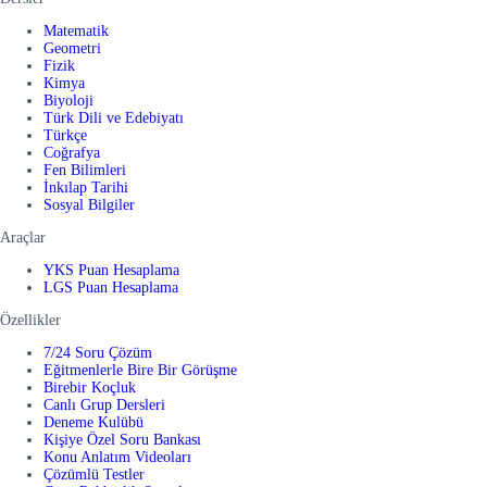
Matematik
Geometri
Fizik
Kimya
Biyoloji
Türk Dili ve Edebiyatı
Türkçe
Coğrafya
Fen Bilimleri
İnkılap Tarihi
Sosyal Bilgiler
Araçlar
YKS Puan Hesaplama
LGS Puan Hesaplama
Özellikler
7/24 Soru Çözüm
Eğitmenlerle Bire Bir Görüşme
Birebir Koçluk
Canlı Grup Dersleri
Deneme Kulübü
Kişiye Özel Soru Bankası
Konu Anlatım Videoları
Çözümlü Testler