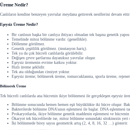
Üreme Nedir?
Canlıların kendine benzeyen yavrular meydana getirerek nesillerini devam ettirm
Eşeysiz Üreme Nedir?
Bir canlının başka bir canlıya ihtiyacı olmadan tek başına genetik yapı
Temelinde mitoz bölünme vardır. (genellikle).
Döllenme görülmez.
Genetik çeşitlilik görülmez. (mutasyon hariç).
Tek ya da çok hücreli canlılarda görülebilir.
Değişen çevre şartlarına dayanıksız yavrular oluşur.
Eşeysiz üremenin evrime katkısı yoktur.
Hızlı üreme şeklidir.
Tek ata olduğundan cinsiyet yoktur.
Eşeysiz üreme; bölünerek üreme, tomurcuklanma, sporla üreme, rejeneras
Bölünerek Üreme
Tek hücreli canlılarda ana hücrenin ikiye bölünmesi ile gerçekleşen eşeysiz ü
Bölünme sonucunda hemen hemen eşit büyüklükte iki hücre oluşur. Bakte
Bakterilerde bölünme DNA’sının eşlenmesi ile başlar. DNA eşlenmesi tam
Prokaryotlarda, ikiye bölünme genetik maddenin eşlenmesi ve hücrenin s
Ökaryot tek hücrelilerde ise, mitoz bölünme sonundaki sitokinezin yeri 
İki bölünmede birey sayısı geometrik artış (2, 4, 8, 16, 32 …) gösterir.