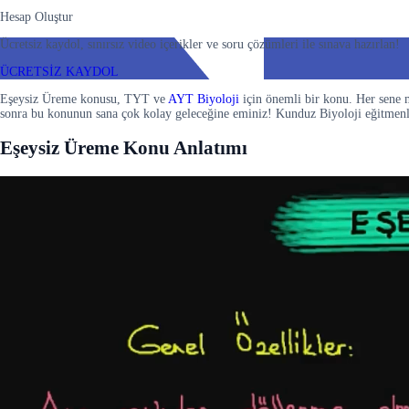
Hesap Oluştur
Ücretsiz kaydol, sınırsız video içerikler ve soru çözümleri ile sınava hazırlan!
ÜCRETSİZ KAYDOL
Eşeysiz Üreme konusu, TYT ve
AYT Biyoloji
için önemli bir konu. Her sene m
sonra bu konunun sana çok kolay geleceğine eminiz! Kunduz Biyoloji eğitmenle
Eşeysiz Üreme Konu Anlatımı