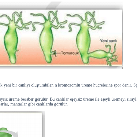
ek yeni bir canlıyı oluşturabilen n kromozomlu üreme hücrelerine spor denir. S
siz üreme beraber görülür. Bu canlılar eşeysiz üreme ile eşeyli üremeyi sırayla
rlar, mantarlar gibi canlılarda görülür.