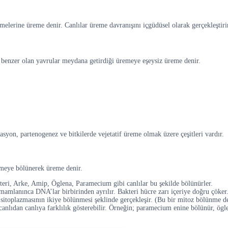
elerine üreme denir. Canlılar üreme davranışını içgüdüsel olarak gerçekleştirir
sı benzer olan yavrular meydana getirdiği üremeye eşeysiz üreme denir.
yon, partenogenez ve bitkilerde vejetatif üreme olmak üzere çeşitleri vardır.
remeye bölünerek üreme denir.
ri, Arke, Amip, Öglena, Paramecium gibi canlılar bu şekilde bölünürler.
amlanınca DNA’lar birbirinden ayrılır. Bakteri hücre zarı içeriye doğru çöker.
itoplazmasının ikiye bölünmesi şeklinde gerçekleşir. (Bu bir mitoz bölünme de
canlıdan canlıya farklılık gösterebilir. Örneğin; paramecium enine bölünür, ögl