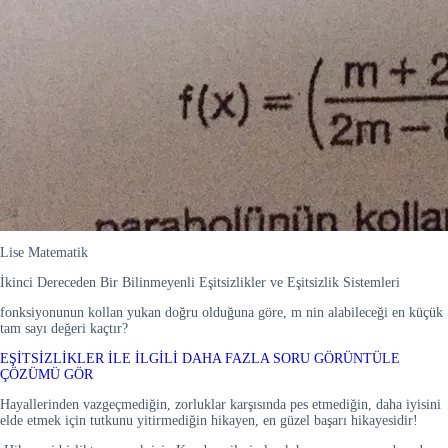
Lise Matematik
İkinci Dereceden Bir Bilinmeyenli Eşitsizlikler ve Eşitsizlik Sistemleri
fonksiyonunun kollan yukan doğru olduğuna göre, m nin alabileceği en küçük
tam sayı değeri kaçtır?
EŞİTSİZLİKLER İLE İLGİLİ DAHA FAZLA SORU GÖRÜNTÜLE
ÇÖZÜMÜ GÖR
Hayallerinden vazgeçmediğin, zorluklar karşısında pes etmediğin, daha iyisini
elde etmek için tutkunu yitirmediğin hikayen, en güzel başarı hikayesidir!