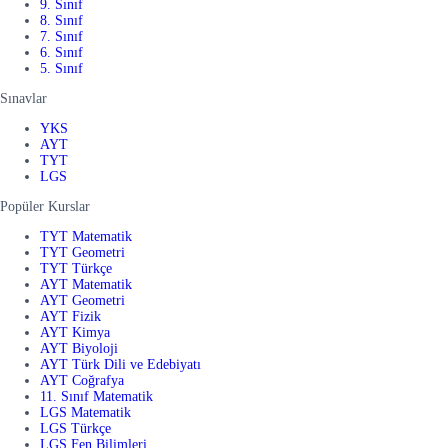
9. Sınıf
8. Sınıf
7. Sınıf
6. Sınıf
5. Sınıf
Sınavlar
YKS
AYT
TYT
LGS
Popüler Kurslar
TYT Matematik
TYT Geometri
TYT Türkçe
AYT Matematik
AYT Geometri
AYT Fizik
AYT Kimya
AYT Biyoloji
AYT Türk Dili ve Edebiyatı
AYT Coğrafya
11. Sınıf Matematik
LGS Matematik
LGS Türkçe
LGS Fen Bilimleri