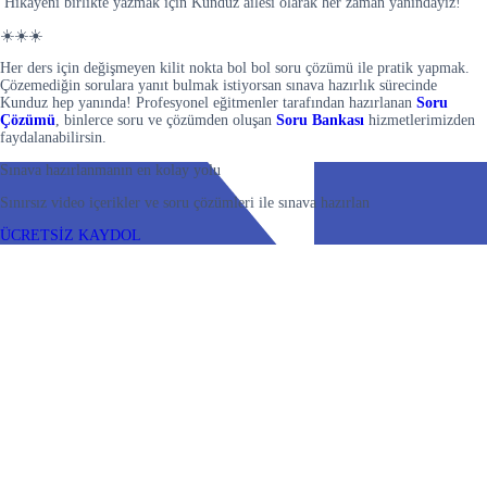
Hikayeni birlikte yazmak için Kunduz ailesi olarak her zaman yanındayız!
☀️☀️☀️
Her ders için değişmeyen kilit nokta bol bol soru çözümü ile pratik yapmak.
Çözemediğin sorulara yanıt bulmak istiyorsan sınava hazırlık sürecinde
Kunduz hep yanında! Profesyonel eğitmenler tarafından hazırlanan
Soru
Çözümü
, binlerce soru ve çözümden oluşan
Soru Bankası
hizmetlerimizden
faydalanabilirsin.
Sınava hazırlanmanın en kolay yolu
Sınırsız video içerikler ve soru çözümleri ile sınava hazırlan
ÜCRETSİZ KAYDOL