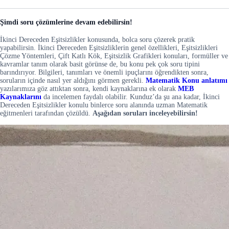
Şimdi soru çözümlerine devam edebilirsin!
İkinci Dereceden Eşitsizlikler konusunda, bolca soru çözerek pratik
yapabilirsin. İkinci Dereceden Eşitsizliklerin genel özellikleri, Eşitsizlikleri
Çözme Yöntemleri, Çift Katlı Kök, Eşitsizlik Grafikleri konuları, formüller ve
kavramlar tanım olarak basit görünse de, bu konu pek çok soru tipini
barındırıyor. Bilgileri, tanımları ve önemli ipuçlarını öğrendikten sonra,
soruların içinde nasıl yer aldığını görmen gerekli.
Matematik Konu anlatımı
yazılarımıza göz attıktan sonra, kendi kaynaklarına ek olarak
MEB
Kaynaklarını
da incelemen faydalı olabilir. Kunduz’da şu ana kadar, İkinci
Dereceden Eşitsizlikler konulu binlerce soru alanında uzman Matematik
eğitmenleri tarafından çözüldü.
Aşağıdan soruları inceleyebilirsin!