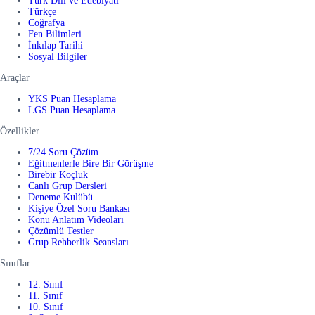
Türk Dili ve Edebiyatı
Türkçe
Coğrafya
Fen Bilimleri
İnkılap Tarihi
Sosyal Bilgiler
Araçlar
YKS Puan Hesaplama
LGS Puan Hesaplama
Özellikler
7/24 Soru Çözüm
Eğitmenlerle Bire Bir Görüşme
Birebir Koçluk
Canlı Grup Dersleri
Deneme Kulübü
Kişiye Özel Soru Bankası
Konu Anlatım Videoları
Çözümlü Testler
Grup Rehberlik Seansları
Sınıflar
12. Sınıf
11. Sınıf
10. Sınıf