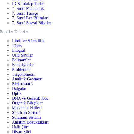
LGS İnkılap Tarihi
7. Sınıf Matematik
7. Sınıf Türkçe
7. Sınıf Fen Bilimleri
7. Sınıf Sosyal Bilgiler
Popüler Üniteler
Limit ve Süreklilik
Türev
İntegral
Üslü Sayılar
Polinomlar
Fonksiyonlar
Problemler
Trigonometri
Analitik Geometri
Elektrostatik
Dalgalar
Optik
DNA ve Genetik Kod
Organik Bileşikler
Maddenin Halleri
Sindirim Sistemi
Solunum Sistemi
Anlatım Bozuklukları
Halk Şiiri
Divan Şiiri