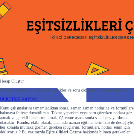
Hesap Oluştur
Ücretsiz kaydol, sınırsız video içerikler ve soru çözümleri ile sınava hazırlan!
ÜCRETSİZ KAYDOL
Konu çalışmalarını tamamladıktan sonra, zaman zaman notlarına ve formüllere
bakmaya ihtiyaç duyabilirsin. Tekrar yaparken veya soru çözerken notlara göz
atmak ve gerekli ipuçlarını almak, öğrenme aşamasında sana epey yardımcı
olacaktır. Kunduz ekibi olarak, alanında uzman eğitmenlerimizin de desteğiyle,
her konuda mutlaka görmen gereken ipuçlarını, formülleri, notları senin için
derliyoruz!? Bu yazımızda
Eşitsizlikleri Çözme
hakkında bilmen gerekenler