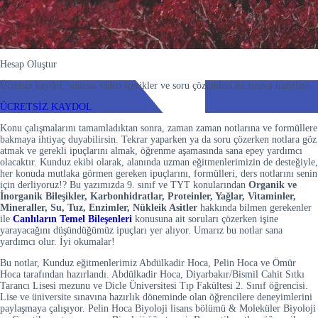
Hesap Oluştur
Ücretsiz kaydol, sınırsız video içerikler ve soru çözümleri ile sınava hazırlan!
ÜCRETSİZ KAYDOL
Konu çalışmalarını tamamladıktan sonra, zaman zaman notlarına ve formüllere
bakmaya ihtiyaç duyabilirsin. Tekrar yaparken ya da soru çözerken notlara göz
atmak ve gerekli ipuçlarını almak, öğrenme aşamasında sana epey yardımcı
olacaktır. Kunduz ekibi olarak, alanında uzman eğitmenlerimizin de desteğiyle,
her konuda mutlaka görmen gereken ipuçlarını, formülleri, ders notlarını senin
için derliyoruz!? Bu yazımızda 9. sınıf ve TYT konularından
Organik ve
İnorganik Bileşikler, Karbonhidratlar, Proteinler, Yağlar, Vitaminler,
Mineraller, Su, Tuz, Enzimler, Nükleik Asitler
hakkında bilmen gerekenler
ile
Canlıların Temel Bileşenleri
konusuna ait soruları çözerken işine
yarayacağını düşündüğümüz ipuçları yer alıyor. Umarız bu notlar sana
yardımcı olur. İyi okumalar!
Bu notlar, Kunduz eğitmenlerimiz Abdülkadir Hoca, Pelin Hoca ve Ömür
Hoca tarafından hazırlandı. Abdülkadir Hoca, Diyarbakır/Bismil Cahit Sıtkı
Tarancı Lisesi mezunu ve Dicle Üniversitesi Tıp Fakültesi 2. Sınıf öğrencisi.
Lise ve üniversite sınavına hazırlık döneminde olan öğrencilere deneyimlerini
paylaşmaya çalışıyor. Pelin Hoca Biyoloji lisans bölümü & Moleküler Biyoloji