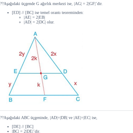
??Aşağıdaki üçgende G ağırlık merkezi ise, |AG| = 2|GF|’dir.
[ED] // [BC] ise temel orantı teoreminden:
|AE| = 2|EB|
|AD| = 2|DC| olur.
??Aşağıdaki ABC üçgeninde, |AD|=|DB| ve |AE|=|EC| ise,
[DE] // [BC]
|BC| = 2|DE|’dir.