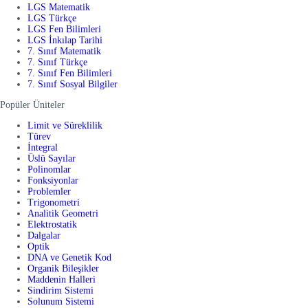
LGS Matematik
LGS Türkçe
LGS Fen Bilimleri
LGS İnkılap Tarihi
7. Sınıf Matematik
7. Sınıf Türkçe
7. Sınıf Fen Bilimleri
7. Sınıf Sosyal Bilgiler
Popüler Üniteler
Limit ve Süreklilik
Türev
İntegral
Üslü Sayılar
Polinomlar
Fonksiyonlar
Problemler
Trigonometri
Analitik Geometri
Elektrostatik
Dalgalar
Optik
DNA ve Genetik Kod
Organik Bileşikler
Maddenin Halleri
Sindirim Sistemi
Solunum Sistemi