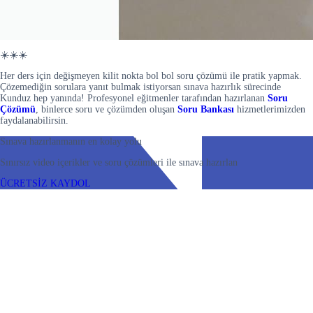
☀️☀️☀️
Her ders için değişmeyen kilit nokta bol bol soru çözümü ile pratik yapmak.
Çözemediğin sorulara yanıt bulmak istiyorsan sınava hazırlık sürecinde
Kunduz hep yanında! Profesyonel eğitmenler tarafından hazırlanan
Soru
Çözümü
, binlerce soru ve çözümden oluşan
Soru Bankası
hizmetlerimizden
faydalanabilirsin.
Sınava hazırlanmanın en kolay yolu
Sınırsız video içerikler ve soru çözümleri ile sınava hazırlan
ÜCRETSİZ KAYDOL