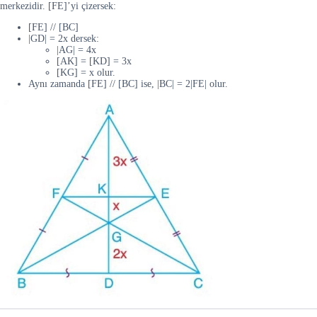
merkezidir. [FE]’yi çizersek:
[FE] // [BC]
|GD| = 2x dersek:
|AG| = 4x
[AK] = [KD] = 3x
[KG] = x olur.
Aynı zamanda [FE] // [BC] ise, |BC| = 2|FE| olur.