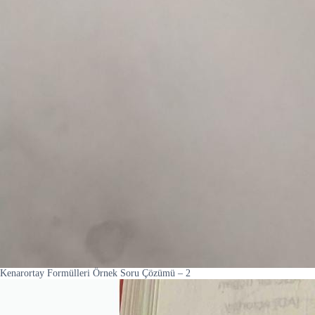
Kenarortay Formülleri Örnek Soru Çözümü – 2