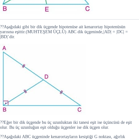
??Aşağıdaki gibi bir dik üçgende hipotenüse ait kenarortay hipotenüsün
yarısına eşittir.(MUHTEŞEM ÜÇLÜ) ABC dik üçgeninde,|AD| = |DC| =
|BD|’dir.
??Eğer bir dik üçgende bu üç uzunluktan iki tanesi eşit ise üçüncüsü de eşit
olur. Bu üç uzunluğun eşit olduğu üçgenler ise dik üçgen olur.
??Aşağıdaki ABC üçgeninde kenarortayların kesiştiği G noktası, ağırlık