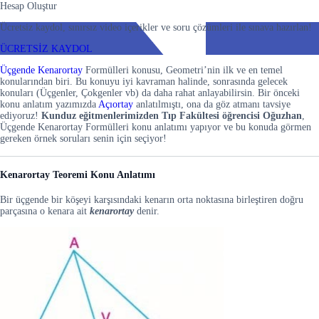
Hesap Oluştur
Ücretsiz kaydol, sınırsız video içerikler ve soru çözümleri ile sınava hazırlan!
ÜCRETSİZ KAYDOL
Üçgende Kenarortay
Formülleri konusu, Geometri’nin ilk ve en temel
konularından biri. Bu konuyu iyi kavraman halinde, sonrasında gelecek
konuları (Üçgenler, Çokgenler vb) da daha rahat anlayabilirsin. Bir önceki
konu anlatım yazımızda
Açıortay
anlatılmıştı, ona da göz atmanı tavsiye
ediyoruz!
Kunduz eğitmenlerimizden Tıp Fakültesi öğrencisi Oğuzhan
,
Üçgende Kenarortay Formülleri konu anlatımı yapıyor ve bu konuda görmen
gereken örnek soruları senin için seçiyor!
Kenarortay Teoremi Konu Anlatımı
Bir üçgende bir köşeyi karşısındaki kenarın orta noktasına birleştiren doğru
parçasına o kenara ait
kenarortay
denir.