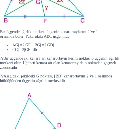
Bir üçgende ağırlık merkezi üçgenin kenarortaylarını 2’ye 1
oranında böler. Yukarıdaki ABC üçgeninde;
|AG| =2|GF|, |BG| =2|GD|
|CG| =2|GE|’dir.
??Bir üçgende iki kenara ait kenarortayın kesim noktası o üçgenin ağırlık
merkezi olur. Üçüncü kenara ait olan kenarortay da o noktadan geçmek
zorundadır.
??Aşağıdaki şekildeki G noktası, [BD] kenarortayını 2’ye 1 oranında
böldüğünden üçgenin ağırlık merkezidir.