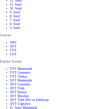
12. Sınıf
11. Sınıf
10. Sınıf
9. Sınıf
8. Sınıf
7. Sınıf
6. Sınıf
5. Sınıf
Sınavlar
YKS
AYT
TYT
LGS
Popüler Kurslar
TYT Matematik
TYT Geometri
TYT Türkçe
AYT Matematik
AYT Geometri
AYT Fizik
AYT Kimya
AYT Biyoloji
AYT Türk Dili ve Edebiyatı
AYT Coğrafya
11. Sınıf Matematik