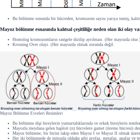
Bu bölünme sonunda bir hücreden, kromozom sayısı yarıya inmiş, kalıtsa
Mayoz bölünme esnasında kalıtsal çeşitliliğe neden olan iki olay va
Homolog kromozomların rastgele dizilip ayrılması. (Her mayozda olur.
Krossing Over olayı. (Her mayozda olmak zorunda değil.
Mayoz Bölünme Evreleri Resimleri
Bu bölünme dişi bireylerin yumurtalıklarında ve erkek bireylerin testile
Mayozla meydana gelen haploit (n) hücrelere gamet (üreme hücresi) den
Mayoz bölünme, bir birini takip eden Mayoz I ve Mayoz II olmak üzere 
Her iki bölünmede de mitozda olduğu gibi profaz, metafaz, anafaz ve tel