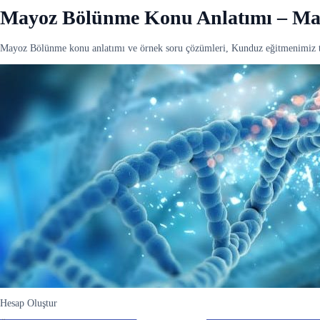
Mayoz Bölünme Konu Anlatımı – Ma
Mayoz Bölünme konu anlatımı ve örnek soru çözümleri, Kunduz eğitmenimiz t
Hesap Oluştur