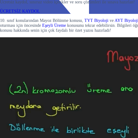
Ücretsiz kaydol, sınırsız video içerikler ve soru çözümleri ile sınava hazırlan!
ÜCRETSİZ KAYDOL
10. sınıf konularından Mayoz Bölünme konusu,
TYT Biyoloji
ve
AYT Biyoloj
oturması için öncesinde
Eşeyli Üreme
konusunu tekrar edebilirsin. Bilgileri
konusu hakkında senin için çok faydalı bir özet yazısı hazırladı!