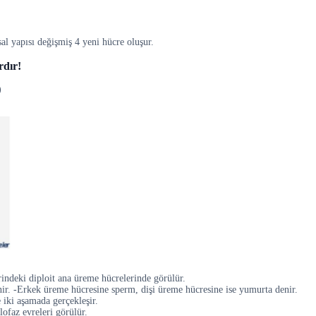
l yapısı değişmiş 4 yeni hücre oluşur.
rdır!
)
rindeki diploit ana üreme hücrelerinde görülür.
ir. -Erkek üreme hücresine sperm, dişi üreme hücresine ise yumurta denir.
iki aşamada gerçekleşir.
ofaz evreleri görülür.