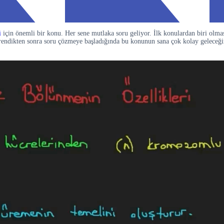
i
için önemli bir konu. Her sene mutlaka soru geliyor. İlk konulardan biri olmas
 öğrendikten sonra soru çözmeye başladığında bu konunun sana çok kolay gele