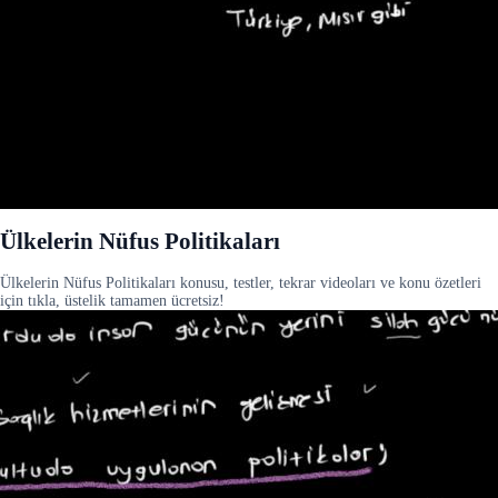
Ülkelerin Nüfus Politikaları
Ülkelerin Nüfus Politikaları konusu, testler, tekrar videoları ve konu özetleri
için tıkla, üstelik tamamen ücretsiz!