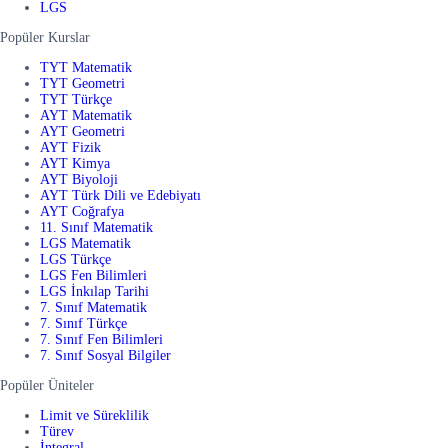
LGS
Popüler Kurslar
TYT Matematik
TYT Geometri
TYT Türkçe
AYT Matematik
AYT Geometri
AYT Fizik
AYT Kimya
AYT Biyoloji
AYT Türk Dili ve Edebiyatı
AYT Coğrafya
11. Sınıf Matematik
LGS Matematik
LGS Türkçe
LGS Fen Bilimleri
LGS İnkılap Tarihi
7. Sınıf Matematik
7. Sınıf Türkçe
7. Sınıf Fen Bilimleri
7. Sınıf Sosyal Bilgiler
Popüler Üniteler
Limit ve Süreklilik
Türev
İntegral