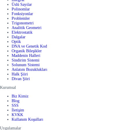
Üslü Sayılar
Polinomlar
Fonksiyonlar
Problemler
Trigonometri
Analitik Geometri
Elektrostatik
Dalgalar
Optik
DNA ve Genetik Kod
Organik Bileşikler
Maddenin Halleri
Sindirim Sistemi
Solunum Sistemi
Anlatım Bozuklukları
Halk Şiiri
Divan Şiiri
Kurumsal
Biz Kimiz
Blog
SSS
İletişim
KVKK
Kullanım Koşulları
Uygulamalar