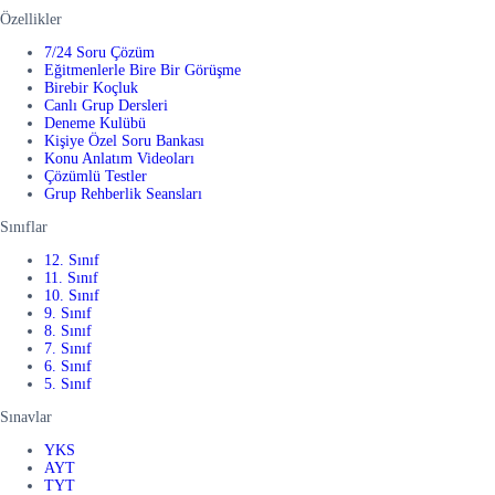
Özellikler
7/24 Soru Çözüm
Eğitmenlerle Bire Bir Görüşme
Birebir Koçluk
Canlı Grup Dersleri
Deneme Kulübü
Kişiye Özel Soru Bankası
Konu Anlatım Videoları
Çözümlü Testler
Grup Rehberlik Seansları
Sınıflar
12. Sınıf
11. Sınıf
10. Sınıf
9. Sınıf
8. Sınıf
7. Sınıf
6. Sınıf
5. Sınıf
Sınavlar
YKS
AYT
TYT