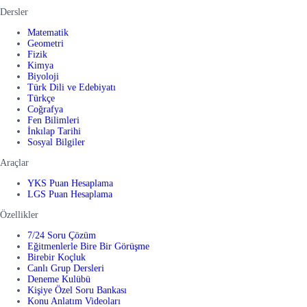
Dersler
Matematik
Geometri
Fizik
Kimya
Biyoloji
Türk Dili ve Edebiyatı
Türkçe
Coğrafya
Fen Bilimleri
İnkılap Tarihi
Sosyal Bilgiler
Araçlar
YKS Puan Hesaplama
LGS Puan Hesaplama
Özellikler
7/24 Soru Çözüm
Eğitmenlerle Bire Bir Görüşme
Birebir Koçluk
Canlı Grup Dersleri
Deneme Kulübü
Kişiye Özel Soru Bankası
Konu Anlatım Videoları