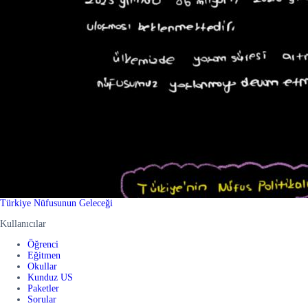
Türkiye Nüfusunun Geleceği
Kullanıcılar
Öğrenci
Eğitmen
Okullar
Kunduz US
Paketler
Sorular