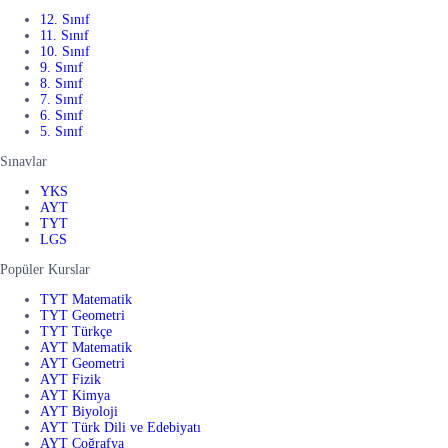
12. Sınıf
11. Sınıf
10. Sınıf
9. Sınıf
8. Sınıf
7. Sınıf
6. Sınıf
5. Sınıf
Sınavlar
YKS
AYT
TYT
LGS
Popüler Kurslar
TYT Matematik
TYT Geometri
TYT Türkçe
AYT Matematik
AYT Geometri
AYT Fizik
AYT Kimya
AYT Biyoloji
AYT Türk Dili ve Edebiyatı
AYT Coğrafya