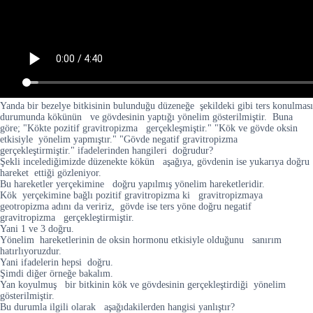
Yanda bir bezelye bitkisinin bulunduğu düzeneğe şekildeki gibi ters konulması
durumunda kökünün ve gövdesinin yaptığı yönelim gösterilmiştir. Buna
göre; "Kökte pozitif gravitropizma gerçekleşmiştir." "Kök ve gövde oksin
etkisiyle yönelim yapmıştır." "Gövde negatif gravitropizma
gerçekleştirmiştir." ifadelerinden hangileri doğrudur?
Şekli incelediğimizde düzenekte kökün aşağıya, gövdenin ise yukarıya doğru
hareket ettiği gözleniyor.
Bu hareketler yerçekimine doğru yapılmış yönelim hareketleridir.
Kök yerçekimine bağlı pozitif gravitropizma ki gravitropizmaya
geotropizma adını da veririz, gövde ise ters yöne doğru negatif
gravitropizma gerçekleştirmiştir.
Yani 1 ve 3 doğru.
Yönelim hareketlerinin de oksin hormonu etkisiyle olduğunu sanırım
hatırlıyoruzdur.
Yani ifadelerin hepsi doğru.
Şimdi diğer örneğe bakalım.
Yan koyulmuş bir bitkinin kök ve gövdesinin gerçekleştirdiği yönelim
gösterilmiştir.
Bu durumla ilgili olarak aşağıdakilerden hangisi yanlıştır?