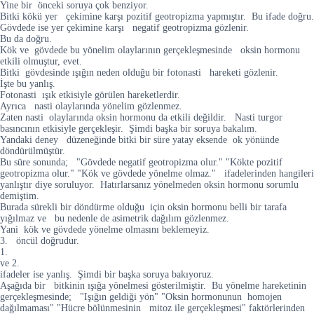
Yine bir önceki soruya çok benziyor.
Bitki kökü yer çekimine karşı pozitif geotropizma yapmıştır. Bu ifade doğru.
Gövdede ise yer çekimine karşı negatif geotropizma gözlenir.
Bu da doğru.
Kök ve gövdede bu yönelim olaylarının gerçekleşmesinde oksin hormonu
etkili olmuştur, evet.
Bitki gövdesinde ışığın neden olduğu bir fotonasti hareketi gözlenir.
İşte bu yanlış.
Fotonasti ışık etkisiyle görülen hareketlerdir.
Ayrıca nasti olaylarında yönelim gözlenmez.
Zaten nasti olaylarında oksin hormonu da etkili değildir. Nasti turgor
basıncının etkisiyle gerçekleşir. Şimdi başka bir soruya bakalım.
Yandaki deney düzeneğinde bitki bir süre yatay eksende ok yönünde
döndürülmüştür.
Bu süre sonunda; "Gövdede negatif geotropizma olur." "Kökte pozitif
geotropizma olur." "Kök ve gövdede yönelme olmaz." ifadelerinden hangileri
yanlıştır diye soruluyor. Hatırlarsanız yönelmeden oksin hormonu sorumlu
demiştim.
Burada sürekli bir döndürme olduğu için oksin hormonu belli bir tarafa
yığılmaz ve bu nedenle de asimetrik dağılım gözlenmez.
Yani kök ve gövdede yönelme olmasını beklemeyiz.
3. öncül doğrudur.
1.
ve 2.
ifadeler ise yanlış. Şimdi bir başka soruya bakıyoruz.
Aşağıda bir bitkinin ışığa yönelmesi gösterilmiştir. Bu yönelme hareketinin
gerçekleşmesinde; "Işığın geldiği yön" "Oksin hormonunun homojen
dağılmaması" "Hücre bölünmesinin mitoz ile gerçekleşmesi" faktörlerinden