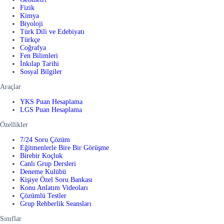
Fizik
Kimya
Biyoloji
Türk Dili ve Edebiyatı
Türkçe
Coğrafya
Fen Bilimleri
İnkılap Tarihi
Sosyal Bilgiler
Araçlar
YKS Puan Hesaplama
LGS Puan Hesaplama
Özellikler
7/24 Soru Çözüm
Eğitmenlerle Bire Bir Görüşme
Birebir Koçluk
Canlı Grup Dersleri
Deneme Kulübü
Kişiye Özel Soru Bankası
Konu Anlatım Videoları
Çözümlü Testler
Grup Rehberlik Seansları
Sınıflar