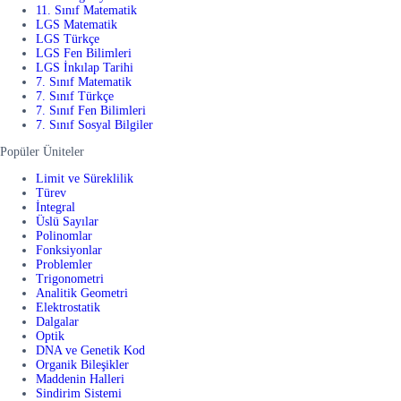
11. Sınıf Matematik
LGS Matematik
LGS Türkçe
LGS Fen Bilimleri
LGS İnkılap Tarihi
7. Sınıf Matematik
7. Sınıf Türkçe
7. Sınıf Fen Bilimleri
7. Sınıf Sosyal Bilgiler
Popüler Üniteler
Limit ve Süreklilik
Türev
İntegral
Üslü Sayılar
Polinomlar
Fonksiyonlar
Problemler
Trigonometri
Analitik Geometri
Elektrostatik
Dalgalar
Optik
DNA ve Genetik Kod
Organik Bileşikler
Maddenin Halleri
Sindirim Sistemi