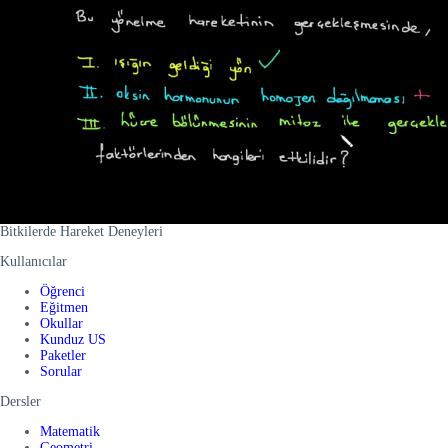
Bitkilerde Hareket Deneyleri
Kullanıcılar
Öğrenci
Eğitmen
Okullar
Kunduz US
Paketler
Sorular
Dersler
Matematik
Geometri