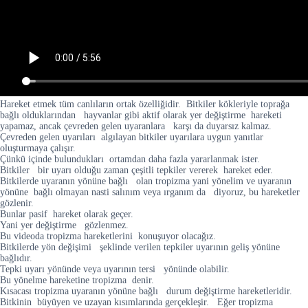
Hareket etmek tüm canlıların ortak özelliğidir. Bitkiler kökleriyle toprağa
bağlı olduklarından hayvanlar gibi aktif olarak yer değiştirme hareketi
yapamaz, ancak çevreden gelen uyaranlara karşı da duyarsız kalmaz.
Çevreden gelen uyarıları algılayan bitkiler uyarılara uygun yanıtlar
oluşturmaya çalışır.
Çünkü içinde bulundukları ortamdan daha fazla yararlanmak ister.
Bitkiler bir uyarı olduğu zaman çeşitli tepkiler vererek hareket eder.
Bitkilerde uyaranın yönüne bağlı olan tropizma yani yönelim ve uyaranın
yönüne bağlı olmayan nasti salınım veya ırganım da diyoruz, bu hareketler
gözlenir.
Bunlar pasif hareket olarak geçer.
Yani yer değiştirme gözlenmez.
Bu videoda tropizma hareketlerini konuşuyor olacağız.
Bitkilerde yön değişimi şeklinde verilen tepkiler uyarının geliş yönüne
bağlıdır.
Tepki uyarı yönünde veya uyarının tersi yönünde olabilir.
Bu yönelme hareketine tropizma denir.
Kısacası tropizma uyaranın yönüne bağlı durum değiştirme hareketleridir.
Bitkinin büyüyen ve uzayan kısımlarında gerçekleşir. Eğer tropizma