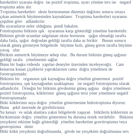
hareketleri uyarana doğru ise pozitif tropizma, uyarı yönüne ters ise negatif
tropizma adını alır.
Tropizma hareketleri oksin hormonunun düzensiz dağılımı sonucu ortaya
çıkan asimetrik büyümesinden kaynaklanır. Tropizma hareketleri uyaranın
çeşidine göre adlandırılır.
Bu uyaranların neler olduğuna şimdi bakalım.
Fototropizma bitkinin ışık uyaranına karşı gösterdiği yönelme hareketidir.
Bitkinin gövde ucundan salgılanan oksin hormonu ışığın olmadığı tarafta
daha fazla, ışığın doğrudan geldiği tarafta daha az birikir. Bunun sonucu
olarak güneş görmeyen bölgelerde büyüme hızlı, güneş gören tarafta büyüme
yavaş olur.
Birikim asimetrik büyümeye sebep olur. Bu durum bitkinin güneş ışığının
geldiği tarafa yönelmesini sağlar.
Bunu bir başka videoda yapılan deneyler üzerinden inceleyeceğiz. Cam
kenarına konan çiçeklerin yapraklarının cama doğru yönelmesi de
fototropizmadır.
Bitkinin bir organının ışık kaynağına doğru yönelim göstermesi pozitif
fototropizma, ışık kaynağından uzaklaşması ise negatif fototropizma olarak
adlandırılır. Örneğin bir bitkinin gövdesinin güneş ışığına doğru yönelmesi
pozitif fototropizma, köklerinin güneş ışığının tersi yöne yönelmesi negatif
fototropizmadır.
Bitki köklerinin suya doğru yönelim göstermesine hidrotropizma diyoruz.
Bunu şekil üzerinde de görebilirsiniz.
Su kenarı ve sulak alanlara yakın bölgelerde yaşayan bitkilerin köklerinin su
birikintisine doğru yönelim göstermesi bu duruma örnek verilebilir. Bitkinin
yerçekimi etkisine bağlı gösterdiği yönelim hareketine gravitropizma veya
geotropizma denir.
Bitki kökü yerçekimi doğrultusunda, gövde ise yerçekimi doğrultusuna ters