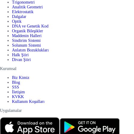
Trigonometri
Analitik Geometri
Elektrostatik
Dalgalar
Optik
DNA ve Genetik Kod
Organik Bileşikler
Maddenin Halleri
Sindirim Sistemi
Solunum Sistemi
Anlatım Bozuklukları
Halk Şiiri
Divan Şiiri
Kurumsal
Biz Kimiz
Blog
SSS
İletişim
KVKK
Kullanım Koşulları
Uygulamalar