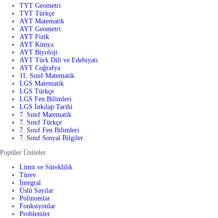
TYT Geometri
TYT Türkçe
AYT Matematik
AYT Geometri
AYT Fizik
AYT Kimya
AYT Biyoloji
AYT Türk Dili ve Edebiyatı
AYT Coğrafya
11. Sınıf Matematik
LGS Matematik
LGS Türkçe
LGS Fen Bilimleri
LGS İnkılap Tarihi
7. Sınıf Matematik
7. Sınıf Türkçe
7. Sınıf Fen Bilimleri
7. Sınıf Sosyal Bilgiler
Popüler Üniteler
Limit ve Süreklilik
Türev
İntegral
Üslü Sayılar
Polinomlar
Fonksiyonlar
Problemler