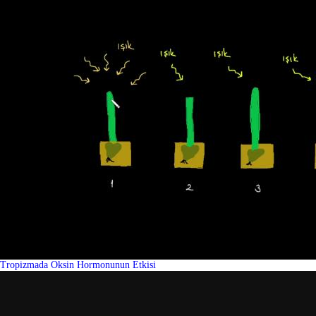
Tropizmada Oksin Hormonunun Etkisi