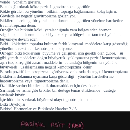
yönde yönelim gösterir.
Buna bağlı olarak kökte pozitif gravitropizma görülür.
Kökte görülen bu yönelim bitkinin toprağa bağlanmasını kolaylaştırır.
Gövdede ise negatif gravitropizma gözleniyor.
Bitkilerde herhangi bir yaralanma durumunda görülen yönelme hareketine
travmatropizma denir.
Örneğin bir bitkinin kökü yaralandığında yara bölgesinden hormon
salgılanır, bu hormonun etkisiyle kök yara bölgesinin tam tersi yönünde
büyümeye devam eder.
Bitki köklerinin toprakta bulunan farklı kimyasal maddelere karşı gösterdiği
yönelim hareketine kemotropizma diyoruz.
Örneğin bitki köklerinin büyüme ve gelişmesi için gerekli olan gübre, su
gibi yararlı maddelere doğru büyüyerek yaklaşmasına pozitif kemotropizma,
aşırı tuz, kireç gibi zararlı maddelerin bulunduğu bölgenin ters yönüne
büyüyerek uzaklaşmasına negatif kemotropizma denir.
Burada pozitif kemotropizma görüyoruz ve burada da negatif kemotropizma.
Bitkilerin dokunma uyarısına karşı gösterdiği yönelim hareketlerine
haptotropizma veya tigmotropizma denir.
Özellikle sarılıcı bitkiler dik duramadıkları için destek arar.
Sarmaşık ve asma gibi bitkiler bir desteğe temas ettiklerinde desteğe
sarılarak büyür.
İşte bitkinin sarılarak büyümesi olayı tigmotropizmadır.
Bitki Biyolojisi
Bitkisel Hormonlar ve Bitkilerde Hareket
2
/
6