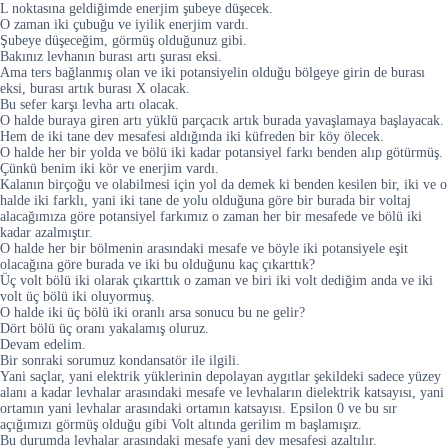
L noktasına geldiğimde enerjim şubeye düşecek.
O zaman iki çubuğu ve iyilik enerjim vardı.
Şubeye düşeceğim, görmüş olduğunuz gibi.
Bakınız levhanın burası artı şurası eksi.
Ama ters bağlanmış olan ve iki potansiyelin olduğu bölgeye girin de burası
eksi, burası artık burası X olacak.
Bu sefer karşı levha artı olacak.
O halde buraya giren artı yüklü parçacık artık burada yavaşlamaya başlayacak.
Hem de iki tane dev mesafesi aldığında iki küfreden bir köy ölecek.
O halde her bir yolda ve bölü iki kadar potansiyel farkı benden alıp götürmüş.
Çünkü benim iki kör ve enerjim vardı.
Kalanın birçoğu ve olabilmesi için yol da demek ki benden kesilen bir, iki ve o
halde iki farklı, yani iki tane de yolu olduğuna göre bir burada bir voltaj
alacağımıza göre potansiyel farkımız o zaman her bir mesafede ve bölü iki
kadar azalmıştır.
O halde her bir bölmenin arasındaki mesafe ve böyle iki potansiyele eşit
olacağına göre burada ve iki bu olduğunu kaç çıkarttık?
Üç volt bölü iki olarak çıkarttık o zaman ve biri iki volt dediğim anda ve iki
volt üç bölü iki oluyormuş.
O halde iki üç bölü iki oranlı arsa sonucu bu ne gelir?
Dört bölü üç oranı yakalamış oluruz.
Devam edelim.
Bir sonraki sorumuz kondansatör ile ilgili.
Yani saçlar, yani elektrik yüklerinin depolayan aygıtlar şekildeki sadece yüzey
alanı a kadar levhalar arasındaki mesafe ve levhaların dielektrik katsayısı, yani
ortamın yani levhalar arasındaki ortamın katsayısı. Epsilon 0 ve bu sır
açığımızı görmüş olduğu gibi Volt altında gerilim m başlamışız.
Bu durumda levhalar arasındaki mesafe yani dev mesafesi azaltılır.