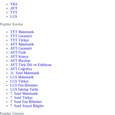
YKS
AYT
TYT
LGS
Popüler Kurslar
TYT Matematik
TYT Geometri
TYT Türkçe
AYT Matematik
AYT Geometri
AYT Fizik
AYT Kimya
AYT Biyoloji
AYT Türk Dili ve Edebiyatı
AYT Coğrafya
11. Sınıf Matematik
LGS Matematik
LGS Türkçe
LGS Fen Bilimleri
LGS İnkılap Tarihi
7. Sınıf Matematik
7. Sınıf Türkçe
7. Sınıf Fen Bilimleri
7. Sınıf Sosyal Bilgiler
Popüler Üniteler