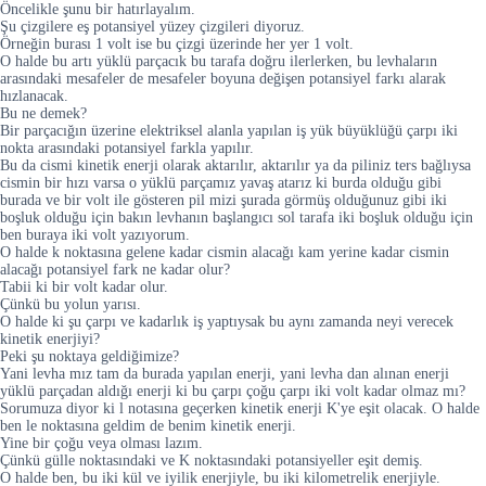
Öncelikle şunu bir hatırlayalım.
Şu çizgilere eş potansiyel yüzey çizgileri diyoruz.
Örneğin burası 1 volt ise bu çizgi üzerinde her yer 1 volt.
O halde bu artı yüklü parçacık bu tarafa doğru ilerlerken, bu levhaların
arasındaki mesafeler de mesafeler boyuna değişen potansiyel farkı alarak
hızlanacak.
Bu ne demek?
Bir parçacığın üzerine elektriksel alanla yapılan iş yük büyüklüğü çarpı iki
nokta arasındaki potansiyel farkla yapılır.
Bu da cismi kinetik enerji olarak aktarılır, aktarılır ya da piliniz ters bağlıysa
cismin bir hızı varsa o yüklü parçamız yavaş atarız ki burda olduğu gibi
burada ve bir volt ile gösteren pil mizi şurada görmüş olduğunuz gibi iki
boşluk olduğu için bakın levhanın başlangıcı sol tarafa iki boşluk olduğu için
ben buraya iki volt yazıyorum.
O halde k noktasına gelene kadar cismin alacağı kam yerine kadar cismin
alacağı potansiyel fark ne kadar olur?
Tabii ki bir volt kadar olur.
Çünkü bu yolun yarısı.
O halde ki şu çarpı ve kadarlık iş yaptıysak bu aynı zamanda neyi verecek
kinetik enerjiyi?
Peki şu noktaya geldiğimize?
Yani levha mız tam da burada yapılan enerji, yani levha dan alınan enerji
yüklü parçadan aldığı enerji ki bu çarpı çoğu çarpı iki volt kadar olmaz mı?
Sorumuza diyor ki l notasına geçerken kinetik enerji K'ye eşit olacak. O halde
ben le noktasına geldim de benim kinetik enerji.
Yine bir çoğu veya olması lazım.
Çünkü gülle noktasındaki ve K noktasındaki potansiyeller eşit demiş.
O halde ben, bu iki kül ve iyilik enerjiyle, bu iki kilometrelik enerjiyle.