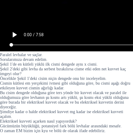
Paralel levhalar ve saçlar.
Sorularımıza devam edelim.
Şekil 1'de en kütleli yüklü ilk cismi dengede aynı x cismi.
Şekil 2'deki gibi levha da serbest bırakılırsa cisme etki eden net kuvvet kaç
imgeyi olur?
Öncelikle Şekil 1'deki cisim niçin dengede onu bir inceleyelim.
Cismin kütlesi em yerçekimi ivmesi gibi olduğuna göre, bu cismi aşağı doğru
etkileyen kuvvet cismin ağırlığı kadar.
Bu cisim dengede olduğuna göre ters yönde bir kuvvet olacak ve paralel ile
olduğumuza göre levhanın şu kısmı artı yüklü, şu kısmı eksi yüklü olduğuna
göre burada bir elektriksel kuvvet olacak ve bu elektriksel kuvvetin derini
diyeceğiz.
Şimdiye kadar o halde elektriksel kuvvet mg kadar ise elektriksel kuvveti
açalım.
Elektriksel kuvveti açarken nasıl yapıyorduk?
Gücümüzün büyüklüğü, potansiyel fark bölü levhalar arasındaki mesafe.
O zaman EM bizim için kyu ve bölü de olarak ifade edebiliriz.