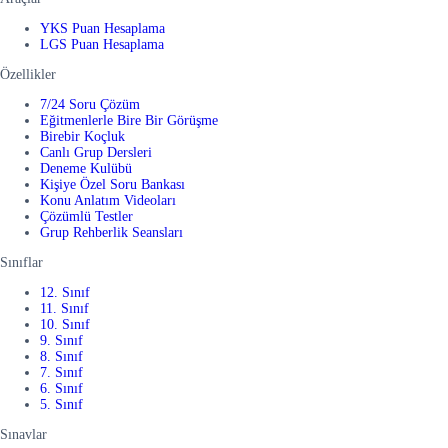
YKS Puan Hesaplama
LGS Puan Hesaplama
Özellikler
7/24 Soru Çözüm
Eğitmenlerle Bire Bir Görüşme
Birebir Koçluk
Canlı Grup Dersleri
Deneme Kulübü
Kişiye Özel Soru Bankası
Konu Anlatım Videoları
Çözümlü Testler
Grup Rehberlik Seansları
Sınıflar
12. Sınıf
11. Sınıf
10. Sınıf
9. Sınıf
8. Sınıf
7. Sınıf
6. Sınıf
5. Sınıf
Sınavlar