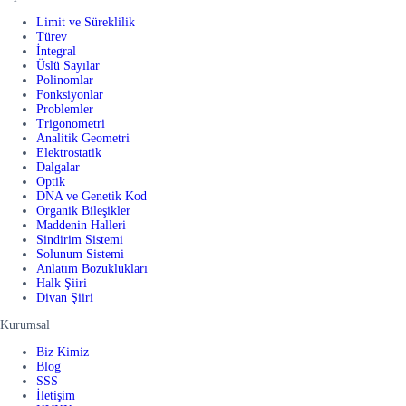
Limit ve Süreklilik
Türev
İntegral
Üslü Sayılar
Polinomlar
Fonksiyonlar
Problemler
Trigonometri
Analitik Geometri
Elektrostatik
Dalgalar
Optik
DNA ve Genetik Kod
Organik Bileşikler
Maddenin Halleri
Sindirim Sistemi
Solunum Sistemi
Anlatım Bozuklukları
Halk Şiiri
Divan Şiiri
Kurumsal
Biz Kimiz
Blog
SSS
İletişim