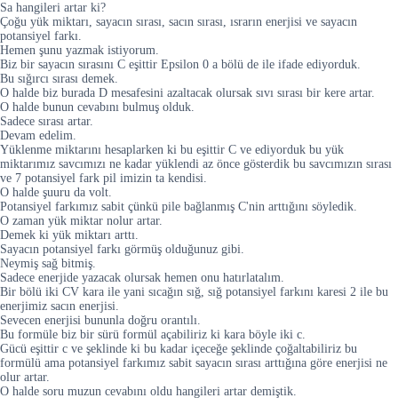
Sa hangileri artar ki?
Çoğu yük miktarı, sayacın sırası, sacın sırası, ısrarın enerjisi ve sayacın
potansiyel farkı.
Hemen şunu yazmak istiyorum.
Biz bir sayacın sırasını C eşittir Epsilon 0 a bölü de ile ifade ediyorduk.
Bu sığırcı sırası demek.
O halde biz burada D mesafesini azaltacak olursak sıvı sırası bir kere artar.
O halde bunun cevabını bulmuş olduk.
Sadece sırası artar.
Devam edelim.
Yüklenme miktarını hesaplarken ki bu eşittir C ve ediyorduk bu yük
miktarımız savcımızı ne kadar yüklendi az önce gösterdik bu savcımızın sırası
ve 7 potansiyel fark pil imizin ta kendisi.
O halde şuuru da volt.
Potansiyel farkımız sabit çünkü pile bağlanmış C'nin arttığını söyledik.
O zaman yük miktar nolur artar.
Demek ki yük miktarı arttı.
Sayacın potansiyel farkı görmüş olduğunuz gibi.
Neymiş sağ bitmiş.
Sadece enerjide yazacak olursak hemen onu hatırlatalım.
Bir bölü iki CV kara ile yani sıcağın sığ, sığ potansiyel farkını karesi 2 ile bu
enerjimiz sacın enerjisi.
Sevecen enerjisi bununla doğru orantılı.
Bu formüle biz bir sürü formül açabiliriz ki kara böyle iki c.
Gücü eşittir c ve şeklinde ki bu kadar içeceğe şeklinde çoğaltabiliriz bu
formülü ama potansiyel farkımız sabit sayacın sırası arttığına göre enerjisi ne
olur artar.
O halde soru muzun cevabını oldu hangileri artar demiştik.