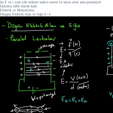
Şu E ve c yani yük miktarı sadece neresi ve sayısı artar ama potansiyel
farkımız sabit olarak kalır.
Elektrik ve Manyetizma
Düzgün Elektrik Alan ve Sığa
4
/
4