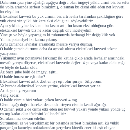
Daha sonraysa yine ağırlığı aşağıya doğru olan imgeyi yüklü cismi biz bu sefer
iki volta arasında serbest bırakılmış, o zaman bu cismi etki eden net kuvveti
inceleyelim.
Elektriksel kuvveti bu yük cismin biz artı levha tarafından çekildiğine göre
yük cismi xin yükü bir kere eksi olduğunu söyleyebiliriz.
Aynı şekilde yine levhanın bu kısmı artı, bu kısmı eksi olduğuna göre
elektriksel kuvveti biz ne kadar değişik onu inceleyelim.
Yine şu ve böyle yapacağım ki ruhumuzda herhangi bir değişiklik yok.
Yalnız potansiyel iki katına çıkmış.
Aynı zamanda levhalar arasındaki mesafe yarıya düşmüş.
O halde şurada durumu daha da açacak olursa elektriksel kuvveti tekrar
yazıyorum.
Yükümüz aynı potansiyel farkımız iki katına çıkıp arada levhalar arasındaki
mesafe yarıya düşerse, elektriksel kuvvetin değeri 4 şu veya kadar oldu çoğu
ve böyle de kadar oldu.
Az önce şube bölü de imgeyi eşitti.
O halde burası ne eşit olur?
Elektriksel kuvvet artık dört en iyi eşit olur şurayı. Siliyorum.
Ve burada elektriksel kuvvet yerine, elektriksel kuvvet yerine.
Artık şunu yazıyorum.
4 mg kadar.
O halde cismin bizi yukarı çeken kuvveti 4 mg.
Cismi aşağı doğru hareket denemek isteyen cismin kendi ağırlığı.
O zaman şekil 2'de cismi etki eden net kuvvet yukarı yönde yukarı yönde üç
en mg kadar olur ifadesini kullanabiliriz.
Sorularımıza devam edelim.
Sürtünmesi az ve yerçekimsiz bir ortamda serbest bırakılan artı kü yüklü
parçacığın kamelya noktalarından geçerken kinetik enerjisi eşit oluyor.