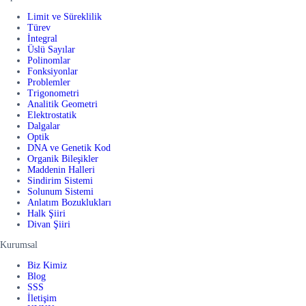
Limit ve Süreklilik
Türev
İntegral
Üslü Sayılar
Polinomlar
Fonksiyonlar
Problemler
Trigonometri
Analitik Geometri
Elektrostatik
Dalgalar
Optik
DNA ve Genetik Kod
Organik Bileşikler
Maddenin Halleri
Sindirim Sistemi
Solunum Sistemi
Anlatım Bozuklukları
Halk Şiiri
Divan Şiiri
Kurumsal
Biz Kimiz
Blog
SSS
İletişim