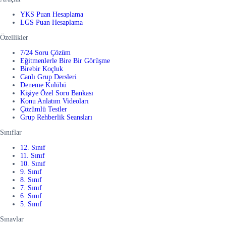
YKS Puan Hesaplama
LGS Puan Hesaplama
Özellikler
7/24 Soru Çözüm
Eğitmenlerle Bire Bir Görüşme
Birebir Koçluk
Canlı Grup Dersleri
Deneme Kulübü
Kişiye Özel Soru Bankası
Konu Anlatım Videoları
Çözümlü Testler
Grup Rehberlik Seansları
Sınıflar
12. Sınıf
11. Sınıf
10. Sınıf
9. Sınıf
8. Sınıf
7. Sınıf
6. Sınıf
5. Sınıf
Sınavlar