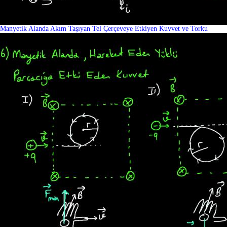
Manyetik Alanda Akım Taşıyan Tel Çerçeveye Etkiyen Kuvvet ve Torku