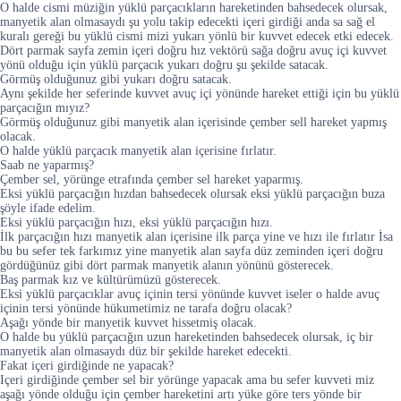
O halde cismi müziğin yüklü parçacıkların hareketinden bahsedecek olursak,
manyetik alan olmasaydı şu yolu takip edecekti içeri girdiği anda sa sağ el
kuralı gereği bu yüklü cismi mizi yukarı yönlü bir kuvvet edecek etki edecek.
Dört parmak sayfa zemin içeri doğru hız vektörü sağa doğru avuç içi kuvvet
yönü olduğu için yüklü parçacık yukarı doğru şu şekilde satacak.
Görmüş olduğunuz gibi yukarı doğru satacak.
Aynı şekilde her seferinde kuvvet avuç içi yönünde hareket ettiği için bu yüklü
parçacığın mıyız?
Görmüş olduğunuz gibi manyetik alan içerisinde çember sell hareket yapmış
olacak.
O halde yüklü parçacık manyetik alan içerisine fırlatır.
Saab ne yaparmış?
Çember sel, yörünge etrafında çember sel hareket yaparmış.
Eksi yüklü parçacığın hızdan bahsedecek olursak eksi yüklü parçacığın buza
şöyle ifade edelim.
Eksi yüklü parçacığın hızı, eksi yüklü parçacığın hızı.
İlk parçacığın hızı manyetik alan içerisine ilk parça yine ve hızı ile fırlatır İsa
bu bu sefer tek farkımız yine manyetik alan sayfa düz zeminden içeri doğru
gördüğünüz gibi dört parmak manyetik alanın yönünü gösterecek.
Baş parmak kız ve kültürümüzü gösterecek.
Eksi yüklü parçacıklar avuç içinin tersi yönünde kuvvet iseler o halde avuç
içinin tersi yönünde hükumetimiz ne tarafa doğru olacak?
Aşağı yönde bir manyetik kuvvet hissetmiş olacak.
O halde bu yüklü parçacığın uzun hareketinden bahsedecek olursak, iç bir
manyetik alan olmasaydı düz bir şekilde hareket edecekti.
Fakat içeri girdiğinde ne yapacak?
Içeri girdiğinde çember sel bir yörünge yapacak ama bu sefer kuvveti miz
aşağı yönde olduğu için çember hareketini artı yüke göre ters yönde bir