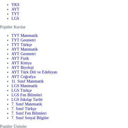
YKS
AYT
TYT
LGS
Popüler Kurslar
TYT Matematik
TYT Geometri
TYT Türkçe
AYT Matematik
AYT Geometri
AYT Fizik
AYT Kimya
AYT Biyoloji
AYT Türk Dili ve Edebiyatı
AYT Coğrafya
11. Sınıf Matematik
LGS Matematik
LGS Türkçe
LGS Fen Bilimleri
LGS İnkılap Tarihi
7. Sınıf Matematik
7. Sınıf Türkçe
7. Sınıf Fen Bilimleri
7. Sınıf Sosyal Bilgiler
Popüler Üniteler