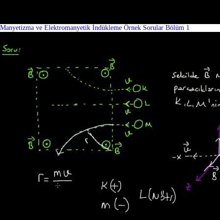
Manyetizma ve Elektromanyetik İndükleme Örnek Sorular Bölüm 1