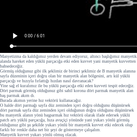
Manyetizma da kaldığımız yerden devam ediyoruz, altıncı başlığımız manyetik
alanda hareket eden yüklü parçacığa etki eden kuvvet yani manyetik kuvvetten
bahsedeceğiz.
Görmüş olduğunuz gibi ilk şeklimiz de birinci şeklimiz de B manyetik alanına
sayfa düzeninin içeri doğru olan bir manyetik alan bölgesini, artı kül yüklü
parçacığı ve hızıyla fırlattığı hızdan nasıl davranacak?
Yine sağ el kuralımız ile bu yüklü parçacığa etki eden kuvveti tespit edeceğiz.
Dört parmak görmüş olduğunuz gibi sahil korona dört parmak manyetik alan
baş parmak akım dı.
Burada akımın yerine hız vektörü kullanacağız.
O halde dört parmağı sayfa düz zeminden içeri doğru olduğunu düşünürsek
dört parmak sayfa düz zeminden içeri olduğunun doğru olduğunu düşünürsek
bu manyetik alanın yönü başparmak hız vektörü olarak ifade edersek yüklü
patch artı yüklü parçacığa, hıza avuçiçi yönünde yani yukarı yönlü görmüş
olduğunuz gibi şu şekilde yukarı yönlü bir manyetik kuvvet etki edecek olup
farklı bir renkle daha net bir şeyi de göstermeye çalışalım.
Manyetik kuvvet yukarı yönlü olmuş olacak.