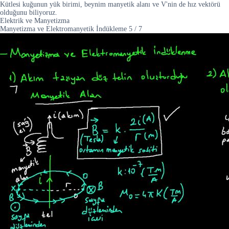
Kütlesi kuğunun yük birimi, beynim manyetik alanı ve V'nin de hız vektörü
olduğunu biliyoruz.
Elektrik ve Manyetizma
Manyetizma ve Elektromanyetik İndükleme
5
/
7