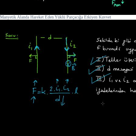
Manyetik Alanda Hareket Eden Yüklü Parçacığa Etkiyen Kuvvet