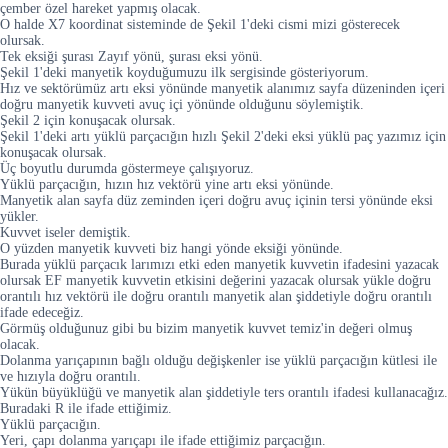
çember özel hareket yapmış olacak.
O halde X7 koordinat sisteminde de Şekil 1'deki cismi mizi gösterecek
olursak.
Tek eksiği şurası Zayıf yönü, şurası eksi yönü.
Şekil 1'deki manyetik koyduğumuzu ilk sergisinde gösteriyorum.
Hız ve sektörümüz artı eksi yönünde manyetik alanımız sayfa düzeninden içeri
doğru manyetik kuvveti avuç içi yönünde olduğunu söylemiştik.
Şekil 2 için konuşacak olursak.
Şekil 1'deki artı yüklü parçacığın hızlı Şekil 2'deki eksi yüklü paç yazımız için
konuşacak olursak.
Üç boyutlu durumda göstermeye çalışıyoruz.
Yüklü parçacığın, hızın hız vektörü yine artı eksi yönünde.
Manyetik alan sayfa düz zeminden içeri doğru avuç içinin tersi yönünde eksi
yükler.
Kuvvet iseler demiştik.
O yüzden manyetik kuvveti biz hangi yönde eksiği yönünde.
Burada yüklü parçacık larımızı etki eden manyetik kuvvetin ifadesini yazacak
olursak EF manyetik kuvvetin etkisini değerini yazacak olursak yükle doğru
orantılı hız vektörü ile doğru orantılı manyetik alan şiddetiyle doğru orantılı
ifade edeceğiz.
Görmüş olduğunuz gibi bu bizim manyetik kuvvet temiz'in değeri olmuş
olacak.
Dolanma yarıçapının bağlı olduğu değişkenler ise yüklü parçacığın kütlesi ile
ve hızıyla doğru orantılı.
Yükün büyüklüğü ve manyetik alan şiddetiyle ters orantılı ifadesi kullanacağız.
Buradaki R ile ifade ettiğimiz.
Yüklü parçacığın.
Yeri, çapı dolanma yarıçapı ile ifade ettiğimiz parçacığın.