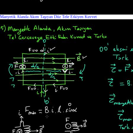
Manyetik Alanda Akım Taşıyan Düz Tele Etkiyen Kuvvet