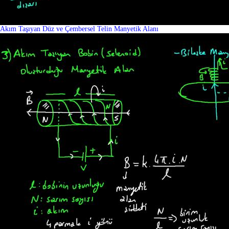
Akım Taşıyan Düz ve Çembersel Telin Manyetik Alanı