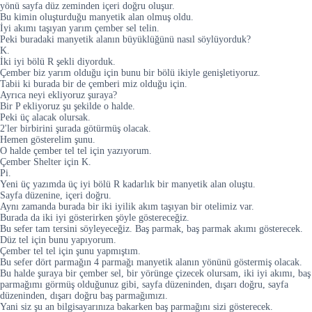
yönü sayfa düz zeminden içeri doğru oluşur.
Bu kimin oluşturduğu manyetik alan olmuş oldu.
İyi akımı taşıyan yarım çember sel telin.
Peki buradaki manyetik alanın büyüklüğünü nasıl söylüyorduk?
K.
İki iyi bölü R şekli diyorduk.
Çember biz yarım olduğu için bunu bir bölü ikiyle genişletiyoruz.
Tabii ki burada bir de çemberi miz olduğu için.
Ayrıca neyi ekliyoruz şuraya?
Bir P ekliyoruz şu şekilde o halde.
Peki üç alacak olursak.
2'ler birbirini şurada götürmüş olacak.
Hemen gösterelim şunu.
O halde çember tel tel için yazıyorum.
Çember Shelter için K.
Pi.
Yeni üç yazımda üç iyi bölü R kadarlık bir manyetik alan oluştu.
Sayfa düzenine, içeri doğru.
Aynı zamanda burada bir iki iyilik akım taşıyan bir otelimiz var.
Burada da iki iyi gösterirken şöyle göstereceğiz.
Bu sefer tam tersini söyleyeceğiz. Baş parmak, baş parmak akımı gösterecek.
Düz tel için bunu yapıyorum.
Çember tel tel için şunu yapmıştım.
Bu sefer dört parmağın 4 parmağı manyetik alanın yönünü göstermiş olacak.
Bu halde şuraya bir çember sel, bir yörünge çizecek olursam, iki iyi akımı, baş
parmağımı görmüş olduğunuz gibi, sayfa düzeninden, dışarı doğru, sayfa
düzeninden, dışarı doğru baş parmağımızı.
Yani siz şu an bilgisayarınıza bakarken baş parmağını sizi gösterecek.