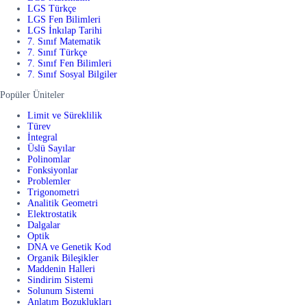
LGS Türkçe
LGS Fen Bilimleri
LGS İnkılap Tarihi
7. Sınıf Matematik
7. Sınıf Türkçe
7. Sınıf Fen Bilimleri
7. Sınıf Sosyal Bilgiler
Popüler Üniteler
Limit ve Süreklilik
Türev
İntegral
Üslü Sayılar
Polinomlar
Fonksiyonlar
Problemler
Trigonometri
Analitik Geometri
Elektrostatik
Dalgalar
Optik
DNA ve Genetik Kod
Organik Bileşikler
Maddenin Halleri
Sindirim Sistemi
Solunum Sistemi
Anlatım Bozuklukları