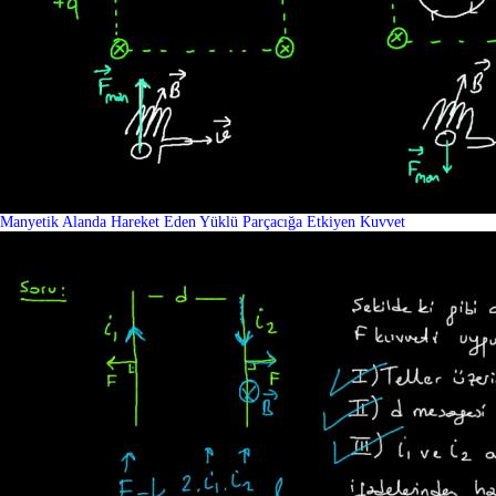
Manyetik Alanda Hareket Eden Yüklü Parçacığa Etkiyen Kuvvet