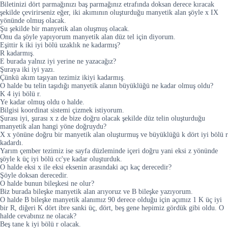
Biletinizi dört parmağınızı baş parmağınız etrafında doksan derece kıracak
şekilde çevirirseniz eğer, iki akımının oluşturduğu manyetik alan şöyle x IX
yönünde olmuş olacak.
Şu şekilde bir manyetik alan oluşmuş olacak.
Onu da şöyle yapıyorum manyetik alan düz tel için diyorum.
Eşittir k iki iyi bölü uzaklık ne kadarmış?
R kadarmış.
E burada yalnız iyi yerine ne yazacağız?
Şuraya iki iyi yazı.
Çünkü akım taşıyan tezimiz ikiyi kadarmış.
O halde bu telin taşıdığı manyetik alanın büyüklüğü ne kadar olmuş oldu?
K 4 iyi bölü r.
Ye kadar olmuş oldu o halde.
Bilgisi koordinat sistemi çizmek istiyorum.
Şurası iyi, şurası x z de bize doğru olacak şekilde düz telin oluşturduğu
manyetik alan hangi yöne doğruydu?
X x yönüne doğru bir manyetik alan oluşturmuş ve büyüklüğü k dört iyi bölü r
kadardı.
Yarım çember tezimiz ise sayfa düzleminde içeri doğru yani eksi z yönünde
şöyle k üç iyi bölü cc'ye kadar oluşturduk.
O halde eksi x ile eksi eksenin arasındaki açı kaç derecedir?
Şöyle doksan derecedir.
O halde bunun bileşkesi ne olur?
Biz burada bileşke manyetik alan arıyoruz ve B bileşke yazıyorum.
O halde B bileşke manyetik alanımız 90 derece olduğu için açımız 1 K üç iyi
bir R, diğeri K dört ibre sanki üç, dört, beş gene hepimiz gördük gibi oldu. O
halde cevabınız ne olacak?
Beş tane k iyi bölü r olacak.