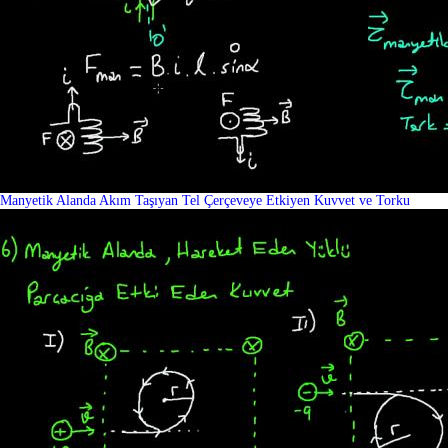
Manyetik Alanda Akım Taşıyan Tel Çerçeveye Etkiyen Kuvvet ve Torku