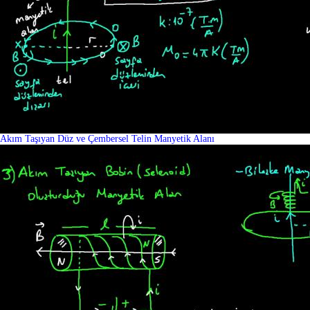
Akım Taşıyan Düz ve Çembersel Telin Manyetik Alanı