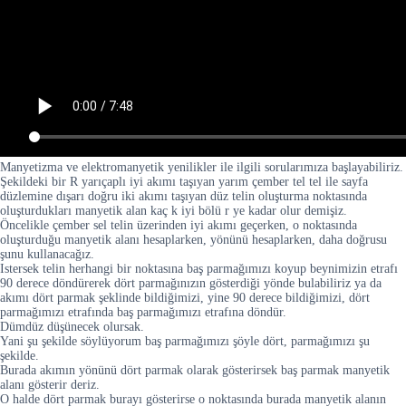
Manyetizma ve elektromanyetik yenilikler ile ilgili sorularımıza başlayabiliriz.
Şekildeki bir R yarıçaplı iyi akımı taşıyan yarım çember tel tel ile sayfa
düzlemine dışarı doğru iki akımı taşıyan düz telin oluşturma noktasında
oluşturdukları manyetik alan kaç k iyi bölü r ye kadar olur demişiz.
Öncelikle çember sel telin üzerinden iyi akımı geçerken, o noktasında
oluşturduğu manyetik alanı hesaplarken, yönünü hesaplarken, daha doğrusu
şunu kullanacağız.
Istersek telin herhangi bir noktasına baş parmağımızı koyup beynimizin etrafı
90 derece döndürerek dört parmağınızın gösterdiği yönde bulabiliriz ya da
akımı dört parmak şeklinde bildiğimizi, yine 90 derece bildiğimizi, dört
parmağımızı etrafında baş parmağımızı etrafına döndür.
Dümdüz düşünecek olursak.
Yani şu şekilde söylüyorum baş parmağımızı şöyle dört, parmağımızı şu
şekilde.
Burada akımın yönünü dört parmak olarak gösterirsek baş parmak manyetik
alanı gösterir deriz.
O halde dört parmak burayı gösterirse o noktasında burada manyetik alanın