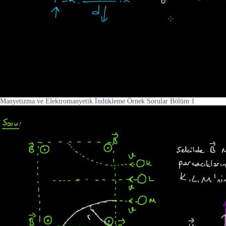
Manyetizma ve Elektromanyetik İndükleme Örnek Sorular Bölüm 1