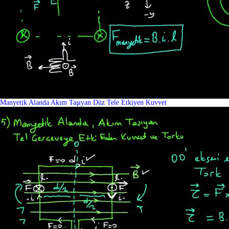
Manyetik Alanda Akım Taşıyan Düz Tele Etkiyen Kuvvet