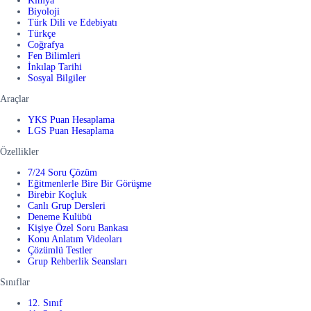
Kimya
Biyoloji
Türk Dili ve Edebiyatı
Türkçe
Coğrafya
Fen Bilimleri
İnkılap Tarihi
Sosyal Bilgiler
Araçlar
YKS Puan Hesaplama
LGS Puan Hesaplama
Özellikler
7/24 Soru Çözüm
Eğitmenlerle Bire Bir Görüşme
Birebir Koçluk
Canlı Grup Dersleri
Deneme Kulübü
Kişiye Özel Soru Bankası
Konu Anlatım Videoları
Çözümlü Testler
Grup Rehberlik Seansları
Sınıflar
12. Sınıf