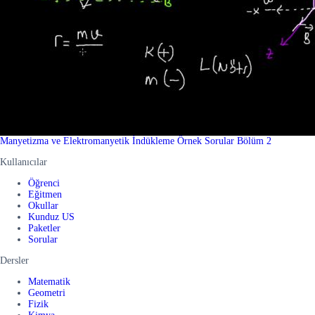
Manyetizma ve Elektromanyetik İndükleme Örnek Sorular Bölüm 2
Kullanıcılar
Öğrenci
Eğitmen
Okullar
Kunduz US
Paketler
Sorular
Dersler
Matematik
Geometri
Fizik