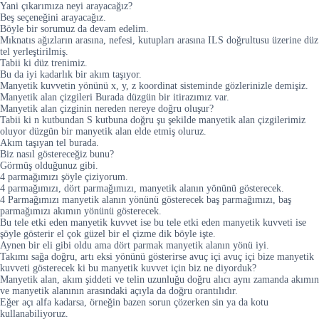
Yani çıkarımıza neyi arayacağız?
Beş seçeneğini arayacağız.
Böyle bir sorumuz da devam edelim.
Mıknatıs ağızların arasına, nefesi, kutupları arasına ILS doğrultusu üzerine düz
tel yerleştirilmiş.
Tabii ki düz trenimiz.
Bu da iyi kadarlık bir akım taşıyor.
Manyetik kuvvetin yönünü x, y, z koordinat sisteminde gözlerinizle demişiz.
Manyetik alan çizgileri Burada düzgün bir itirazımız var.
Manyetik alan çizginin nereden nereye doğru oluşur?
Tabii ki n kutbundan S kutbuna doğru şu şekilde manyetik alan çizgilerimiz
oluyor düzgün bir manyetik alan elde etmiş oluruz.
Akım taşıyan tel burada.
Biz nasıl göstereceğiz bunu?
Görmüş olduğunuz gibi.
4 parmağımızı şöyle çiziyorum.
4 parmağımızı, dört parmağımızı, manyetik alanın yönünü gösterecek.
4 Parmağımızı manyetik alanın yönünü gösterecek baş parmağımızı, baş
parmağımızı akımın yönünü gösterecek.
Bu tele etki eden manyetik kuvvet ise bu tele etki eden manyetik kuvveti ise
şöyle gösterir el çok güzel bir el çizme dik böyle işte.
Aynen bir eli gibi oldu ama dört parmak manyetik alanın yönü iyi.
Takımı sağa doğru, artı eksi yönünü gösterirse avuç içi avuç içi bize manyetik
kuvveti gösterecek ki bu manyetik kuvvet için biz ne diyorduk?
Manyetik alan, akım şiddeti ve telin uzunluğu doğru alıcı aynı zamanda akımın
ve manyetik alanının arasındaki açıyla da doğru orantılıdır.
Eğer açı alfa kadarsa, örneğin bazen sorun çözerken sin ya da kotu
kullanabiliyoruz.