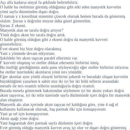
Açı alfa kadarsa sinyal fa şeklinde belirtebiliriz.
O halde bu otelimize görmüş olduğunuz gibi etki eden manyetik kuvvetin
yönü sayfa düzeninden dışarı doğru.
O zaman y z koordinat sistemini çizecek olursak hemen burada da göstermiş
olalım. Şurası x doğrultu muyuz daha güzel gösterelim.
Şurası Z ekseni.
Manyetik alan ne tarafa doğru artıyor?
Yönü doğru akım bir tarafa doğru artık.
O halde görmüş olduğun gibi z ekseni doğru da manyetik kuvveti
gösterebiliriz.
Evet ekseni biz bize doğru olacakmış.
Yani z yönünde devam ediyorum.
Şekildeki bir akım taşıyan paralel ellerimiz var.
F kuvveti oluşmuş ve oteller dikkat ederseniz birbirini itmiş.
Bu özelliği gördüğümüz anda şunu söyleyeceğiz eğer oteller birbirini istiyorsa
bu oteller üzerindeki akımların yönü ters yönüdür.
Eğer akımlar aynı yönlü olsaydı birbirini çekerdi ve buradaki oluşan kuvvetin
büyüklüğünü yazarken k sabiti miz iki iyi bir iki bölü tellerin arasındaki
mesafe ile ters orantılı tellerin uzunluğuyla doğru orantılı.
Burada mesela göstermek bakımından söylemem iyi bir akımı yukarı doğru
akım taşıyorsa, iyi iki telin üzerinde sayfa düzleminde içeri doğru bir manyetik
alan oluşturur.
Manyetik akı alan içerinde akım taşıyan tel kaldığına göre, yine 4 sağ el
kullanımı kullanacak olursak, baş parmak ilki için konuşuyorum.
Yani şu tel için konuşuyorum.
Akım aşağı yöne doğru.
Yani başparmak dört parmak sayfa düzlemin içeri doğru.
Evet görmüş olduğu manyetik kuvvet avuç içi olur ve dışarı doğru göstermiş