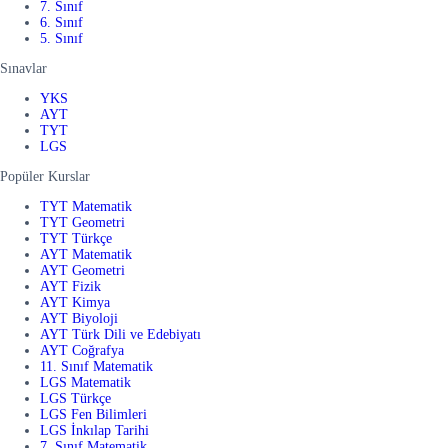
7. Sınıf
6. Sınıf
5. Sınıf
Sınavlar
YKS
AYT
TYT
LGS
Popüler Kurslar
TYT Matematik
TYT Geometri
TYT Türkçe
AYT Matematik
AYT Geometri
AYT Fizik
AYT Kimya
AYT Biyoloji
AYT Türk Dili ve Edebiyatı
AYT Coğrafya
11. Sınıf Matematik
LGS Matematik
LGS Türkçe
LGS Fen Bilimleri
LGS İnkılap Tarihi
7. Sınıf Matematik