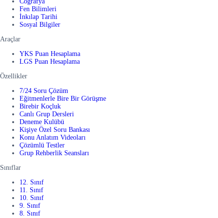
Coğrafya
Fen Bilimleri
İnkılap Tarihi
Sosyal Bilgiler
Araçlar
YKS Puan Hesaplama
LGS Puan Hesaplama
Özellikler
7/24 Soru Çözüm
Eğitmenlerle Bire Bir Görüşme
Birebir Koçluk
Canlı Grup Dersleri
Deneme Kulübü
Kişiye Özel Soru Bankası
Konu Anlatım Videoları
Çözümlü Testler
Grup Rehberlik Seansları
Sınıflar
12. Sınıf
11. Sınıf
10. Sınıf
9. Sınıf
8. Sınıf