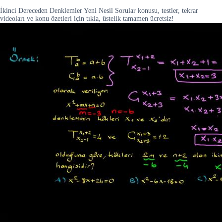
İkinci Dereceden Denklemler Yeni Nesil Sorular konusu, testler, tekrar
videoları ve konu özetleri için tıkla, üstelik tamamen ücretsiz!