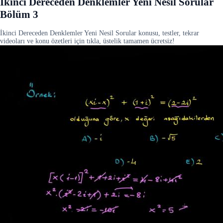
İkinci Dereceden Denklemler Yeni Nesil Sorular
Bölüm 3
İkinci Dereceden Denklemler Yeni Nesil Sorular konusu, testler, tekrar
videoları ve konu özetleri için tıkla, üstelik tamamen ücretsiz!