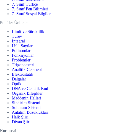
7. Sınıf Türkçe
7. Sınıf Fen Bilimleri
7. Sınıf Sosyal Bilgiler
Popüler Üniteler
Limit ve Süreklilik
Türev
İntegral
Üslü Sayılar
Polinomlar
Fonksiyonlar
Problemler
Trigonometri
Analitik Geometri
Elektrostatik
Dalgalar
Optik
DNA ve Genetik Kod
Organik Bileşikler
Maddenin Halleri
Sindirim Sistemi
Solunum Sistemi
Anlatım Bozuklukları
Halk Şiiri
Divan Şiiri
Kurumsal