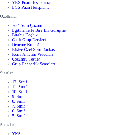
YKS Puan Hesaplama
LGS Puan Hesaplama
Özellikler
7/24 Soru Çözüm
Eğitmenlerle Bire Bir Görüşme
Birebir Koçluk
Canlı Grup Dersleri
Deneme Kulübü
Kişiye Özel Soru Bankası
Konu Anlatım Videoları
Çözümlü Testler
Grup Rehberlik Seansları
Sınıflar
12. Sınıf
11. Sınıf
10. Sınıf
9. Sınıf
8. Sınıf
7. Sınıf
6. Sınıf
5. Sınıf
Sınavlar
YKS