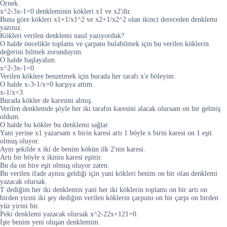
Örnek.
x^2-3x-1=0 denkleminin kökleri x1 ve x2'dir.
Buna göre kökleri x1+1/x1^2 ve x2+1/x2^2 olan ikinci dereceden denklemi
yazınız.
Kökleri verilen denklemi nasıl yazıyorduk?
O halde öncelikle toplamı ve çarpanı bulabilmek için bu verilen köklerin
değerini bilmek zorundayım.
O halde başlayalım.
x^2-3x-1=0.
Verilen köklere benzetmek için burada her tarafı x'e böleyim.
O halde x-3-1/x=0 karşıya attım.
x-1/x=3.
Burada kökler de karesini almış.
Verilen denklemde şöyle her iki tarafın karesini alacak olursam on bir gelmiş
oldum.
O halde bu kökler bu denklemi sağlar.
Yani yerine x1 yazarsam x birin karesi artı 1 böyle x birin karesi on 1 eşit
olmuş oluyor.
Aynı şekilde x iki de benim kökün ilk 2'nin karesi.
Artı bir böyle x ikinin karesi eşittir.
Bu da on bire eşit olmuş oluyor zaten.
Bu verilen ifade aynısı geldiği için yani kökleri benim on bir olan denklemi
yazacak olursak.
T dediğim her iki denklemin yani her iki köklerin toplamı on bir artı on
birden yirmi iki şey dediğim verilen köklerin çarpımı on bir çarpı on birden
yüz yirmi bir.
Peki denklemi yazacak olursak x^2-22x+121=0.
İşte benim yeni oluşan denklemim.