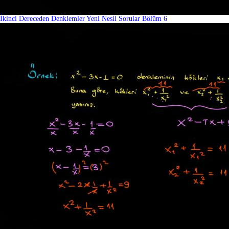
İkinci Dereceden Denklemler Yeni Nesil Sorular Bölüm 6