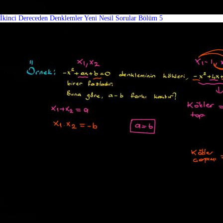
İkinci Dereceden Denklemler Yeni Nesil Sorular Bölüm 5