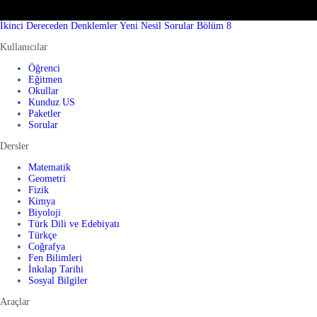
İkinci Dereceden Denklemler Yeni Nesil Sorular Bölüm 8
Kullanıcılar
Öğrenci
Eğitmen
Okullar
Kunduz US
Paketler
Sorular
Dersler
Matematik
Geometri
Fizik
Kimya
Biyoloji
Türk Dili ve Edebiyatı
Türkçe
Coğrafya
Fen Bilimleri
İnkılap Tarihi
Sosyal Bilgiler
Araçlar