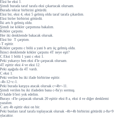
Eksi be eksi 1.
Şimdi burada taraf tarafa eksi çıkartacak olursam.
Burada tekrar birbirini götürdü.
Eksi bir, eksi 4, eksi 5 gelmiş oldu taraf tarafa çıkardım.
Eksi birler birbirini götürdü.
İki artı b gelmiş oldu.
Şimdi ise kökler çarpımına bakalım.
Kökler çarpımı.
Her iki denklemde bakacak olursak.
Eksi bir T çarptım.
-T eşittir.
Kökler çarpımı c bölü a yani b artı üç gelmiş oldu.
İkinci denklemde kökler çarpımı 4T neye eşit?
C Eksi 1 bölü 1 yani c eksi 1.
Peki yukarıyı ben eksi 4'le çarpacak olursam.
4T eşittir eksi 4 ve eksi 12.
Peki aşağıda da 4T vardı.
C eksi 1.
Peki verilen bu iki ifade birbirine eşittir.
-4b-12=c-1.
Peki burada karşıya atacak olursak c+4b=-11.
Şimdi verilen bu iki ifadeden bana c-8a'yı sormuş.
O halde b'leri yok edelim.
Burayı -4'le çarpacak olursak 20 eşittir eksi 8 a, eksi 4 ve diğer denklemi
yazalım.
C artı 4b eşittir eksi on bir.
Peki bunları taraf tarafa toplayacak olursak -4b+4b birbirini götürdü z-8a=9
olacaktır.