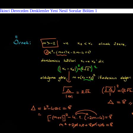
İkinci Dereceden Denklemler Yeni Nesil Sorular Bölüm 1