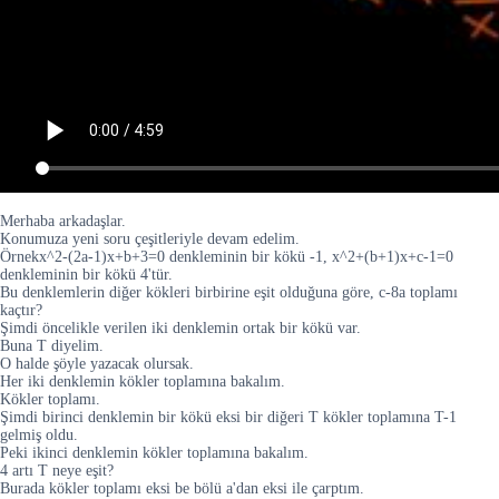
Merhaba arkadaşlar.
Konumuza yeni soru çeşitleriyle devam edelim.
Örnekx^2-(2a-1)x+b+3=0 denkleminin bir kökü -1, x^2+(b+1)x+c-1=0
denkleminin bir kökü 4'tür.
Bu denklemlerin diğer kökleri birbirine eşit olduğuna göre, c-8a toplamı
kaçtır?
Şimdi öncelikle verilen iki denklemin ortak bir kökü var.
Buna T diyelim.
O halde şöyle yazacak olursak.
Her iki denklemin kökler toplamına bakalım.
Kökler toplamı.
Şimdi birinci denklemin bir kökü eksi bir diğeri T kökler toplamına T-1
gelmiş oldu.
Peki ikinci denklemin kökler toplamına bakalım.
4 artı T neye eşit?
Burada kökler toplamı eksi be bölü a'dan eksi ile çarptım.