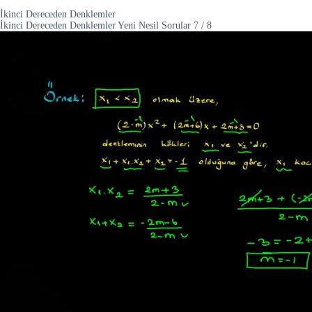
İkinci Dereceden Denklemler
İkinci Dereceden Denklemler Yeni Nesil Sorular
7
/
8