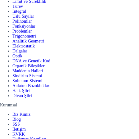
Limit ve Süreklilik
Türev
İntegral
Üslü Sayılar
Polinomlar
Fonksiyonlar
Problemler
Trigonometri
Analitik Geometri
Elektrostatik
Dalgalar
Optik
DNA ve Genetik Kod
Organik Bileşikler
Maddenin Halleri
Sindirim Sistemi
Solunum Sistemi
Anlatım Bozuklukları
Halk Şiiri
Divan Şiiri
Kurumsal
Biz Kimiz
Blog
SSS
İletişim
KVKK