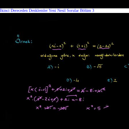
İkinci Dereceden Denklemler Yeni Nesil Sorular Bölüm 3