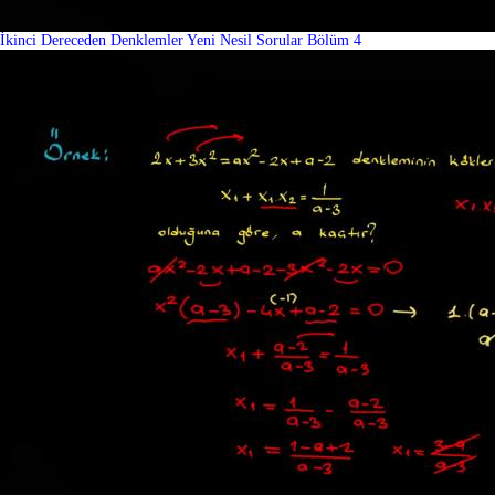
İkinci Dereceden Denklemler Yeni Nesil Sorular Bölüm 4