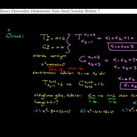
İkinci Dereceden Denklemler Yeni Nesil Sorular Bölüm 7