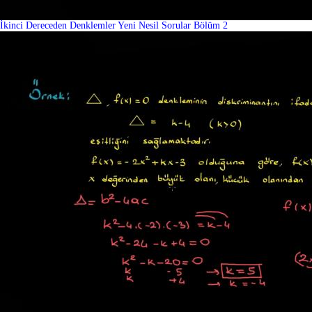
İkinci Dereceden Denklemler Yeni Nesil Sorular Bölüm 2