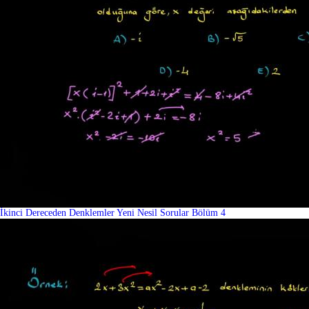
İkinci Dereceden Denklemler Yeni Nesil Sorular Bölüm 4