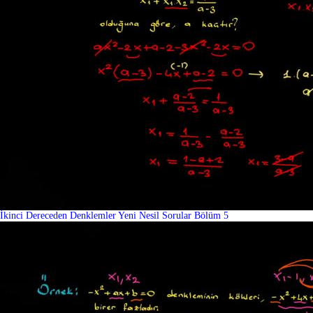
İkinci Dereceden Denklemler Yeni Nesil Sorular Bölüm 5