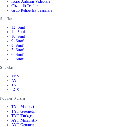
Konu Anlatım Videoları
Çözümlü Testler
Grup Rehberlik Seansları
Sınıflar
12. Sınıf
11. Sınıf
10. Sınıf
9. Sınıf
8. Sınıf
7. Sınıf
6. Sınıf
5. Sınıf
Sınavlar
YKS
AYT
TYT
LGS
Popüler Kurslar
TYT Matematik
TYT Geometri
TYT Türkçe
AYT Matematik
AYT Geometri