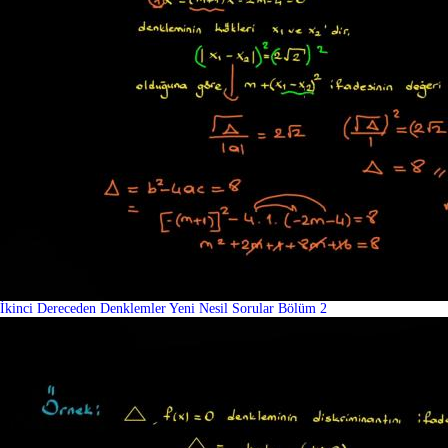
İkinci Dereceden Denklemler Yeni Nesil Sorular Bölüm 2