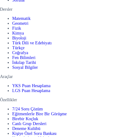
Sorular
Dersler
Matematik
Geometri
Fizik
Kimya
Biyoloji
Türk Dili ve Edebiyatı
Türkçe
Coğrafya
Fen Bilimleri
İnkılap Tarihi
Sosyal Bilgiler
Araçlar
YKS Puan Hesaplama
LGS Puan Hesaplama
Özellikler
7/24 Soru Çözüm
Eğitmenlerle Bire Bir Görüşme
Birebir Koçluk
Canlı Grup Dersleri
Deneme Kulübü
Kişiye Özel Soru Bankası