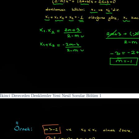
İkinci Dereceden Denklemler Yeni Nesil Sorular Bölüm 1