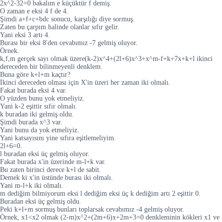
2x^2-32=0 bakalım e küçüktür f demiş.
O zaman e eksi 4 f de 4.
Şimdi a+f+c+bdc sonucu, karşılığı diye sormuş.
Zaten bu çarpım halinde olanlar sıfır gelir.
Yani eksi 3 artı 4.
Burası bir eksi 8'den cevabımız -7 gelmiş oluyor.
Örnek.
k,f,m gerçek sayı olmak üzere(k-2)x^4+(2l+6)x^3+x^m-f+k+7x+k+l ikinci
dereceden bir bilinmeyenli denklem.
Buna göre k+l+m kaçtır?
İkinci dereceden olması için X'in üzeri her zaman iki olmalı.
Fakat burada eksi 4 var.
O yüzden bunu yok etmeliyiz.
Yani k-2 eşittir sıfır olmalı.
k buradan iki gelmiş oldu.
Şimdi burada x^3 var.
Yani bunu da yok etmeliyiz.
Yani katsayısını yine sıfıra eşitlemeliyim.
2l+6=0.
l buradan eksi üç gelmiş oluyor.
Fakat burada x'in üzerinde m-l+k var.
Bu zaten birinci derece k+l de sabit.
Demek ki x'in üstünde burası iki olmalı.
Yani m-l+k iki olmalı.
m dediğim bilmiyorum eksi l dediğim eksi üç k dediğim artı 2 eşittir 0.
Buradan eksi üç gelmiş oldu.
Peki k+l+m sormuş bunları toplarsak cevabımız -4 gelmiş oluyor.
Örnek, x1<x2 olmak (2-m)x^2+(2m+6)x+2m+3=0 denkleminin kökleri x1 ve