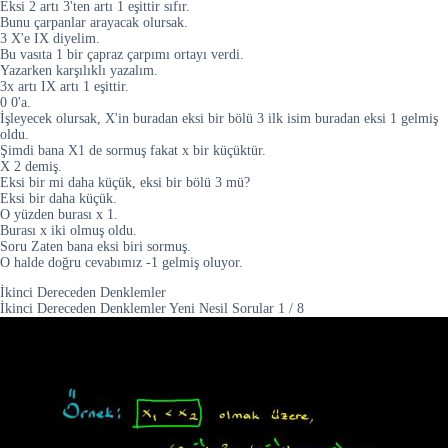
Eksi 2 artı 3'ten artı 1 eşittir sıfır.
Bunu çarpanlar arayacak olursak.
3 X'e IX diyelim.
Bu vasıta 1 bir çapraz çarpımı ortayı verdi.
Yazarken karşılıklı yazalım.
3x artı IX artı 1 eşittir.
0 0'a.
İşleyecek olursak, X'in buradan eksi bir bölü 3 ilk isim buradan eksi 1 gelmiş
oldu.
Şimdi bana X1 de sormuş fakat x bir küçüktür.
X 2 demiş.
Eksi bir mi daha küçük, eksi bir bölü 3 mü?
Eksi bir daha küçük.
O yüzden burası x 1.
Burası x iki olmuş oldu.
Soru Zaten bana eksi biri sormuş.
O halde doğru cevabımız -1 gelmiş oluyor.
İkinci Dereceden Denklemler
İkinci Dereceden Denklemler Yeni Nesil Sorular
1
/
8