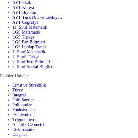
AYT Fizik
AYT Kimya
AYT Biyoloji
AYT Türk Dili ve Edebiyatı
AYT Coğrafya
11. Sınıf Matematik
LGS Matematik
LGS Türkçe
LGS Fen Bilimleri
LGS İnkılap Tarihi
7. Sınıf Matematik
7. Sınıf Türkçe
7. Sınıf Fen Bilimleri
7. Sınıf Sosyal Bilgiler
Popüler Üniteler
Limit ve Süreklilik
Türev
İntegral
Üslü Sayılar
Polinomlar
Fonksiyonlar
Problemler
Trigonometri
Analitik Geometri
Elektrostatik
Dalgalar