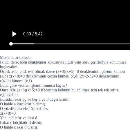
Merhaba arkadaşlar.
İkinci dereceden denklemler konusuyla ilgili yeni soru çeşitleriyle konumuza
başlayalım.
Örnek a<b, c<d, e<f olmak üzere (x+3)(x+5)=0 denkleminin çözüm kümesi
(a,b) x(x+8)=0 denkleminin çözün kümesi (c,d) 2x^2-32=0 denkleminin
çözüm kümesi (e,f).
Buna göre verilen işlemin sonucu kaçtır?
Öncelikle (x+3)(x+5)=0 ifadesinin kökünü bulabilmek için tek tek sıfıra
eşitleyelim.
Buradan eksi üç ve beş a ve b değerleridir.
O halde a küçüktür b demiş.
O yüzden a'sı eksi üç b'si beş.
x(x+8)=0.
Yani c,d sıfır ve eksi 8.
Fakat c küçüktür d demiş.
O halde c eksi 8 d sıfır.