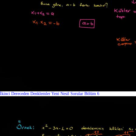
İkinci Dereceden Denklemler Yeni Nesil Sorular Bölüm 6