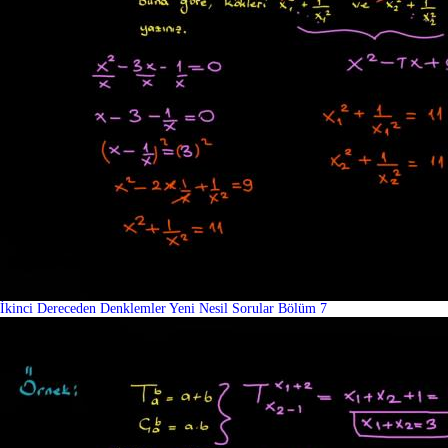
İkinci Dereceden Denklemler Yeni Nesil Sorular Bölüm 7