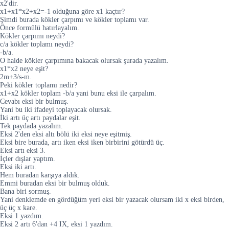
x2'dir.
x1+x1*x2+x2=-1 olduğuna göre x1 kaçtır?
Şimdi burada kökler çarpımı ve kökler toplamı var.
Önce formülü hatırlayalım.
Kökler çarpımı neydi?
c/a kökler toplamı neydi?
-b/a.
O halde kökler çarpımına bakacak olursak şurada yazalım.
x1*x2 neye eşit?
2m+3/s-m.
Peki kökler toplamı nedir?
x1+x2 kökler toplam -b/a yani bunu eksi ile çarpalım.
Cevabı eksi bir bulmuş.
Yani bu iki ifadeyi toplayacak olursak.
İki artı üç artı paydalar eşit.
Tek paydada yazalım.
Eksi 2'den eksi altı bölü iki eksi neye eşitmiş.
Eksi bire burada, artı iken eksi iken birbirini götürdü üç.
Eksi artı eksi 3.
İçler dışlar yaptım.
Eksi iki artı.
Hem buradan karşıya aldık.
Emmi buradan eksi bir bulmuş olduk.
Bana biri sormuş.
Yani denklemde en gördüğüm yeri eksi bir yazacak olursam iki x eksi birden,
üç üç x kare.
Eksi 1 yazdım.
Eksi 2 artı 6'dan +4 IX, eksi 1 yazdım.