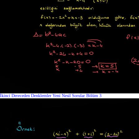
İkinci Dereceden Denklemler Yeni Nesil Sorular Bölüm 3