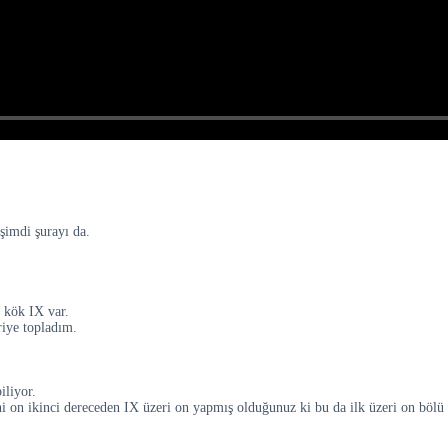
şimdi şurayı da.
 kök IX var.
riye topladım.
iliyor.
ni on ikinci dereceden IX üzeri on yapmış olduğunuz ki bu da ilk üzeri on bölü o