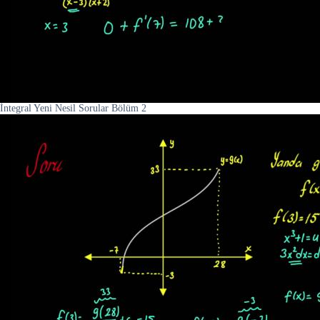
İntegral Yeni Nesil Sorular Bölüm 2