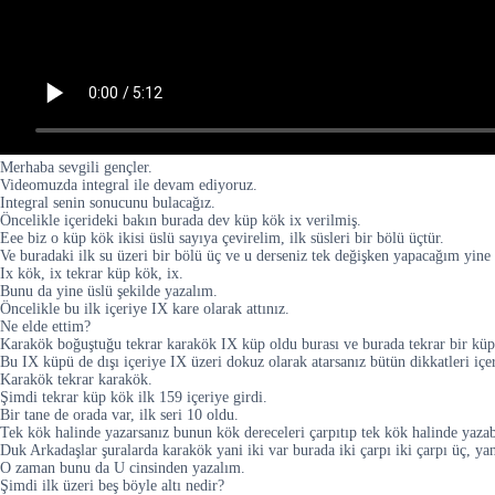
Merhaba sevgili gençler.
Videomuzda integral ile devam ediyoruz.
Integral senin sonucunu bulacağız.
Öncelikle içerideki bakın burada dev küp kök ix verilmiş.
Eee biz o küp kök ikisi üslü sayıya çevirelim, ilk süsleri bir bölü üçtür.
Ve buradaki ilk su üzeri bir bölü üç ve u derseniz tek değişken yapacağım yine 
Ix kök, ix tekrar küp kök, ix.
Bunu da yine üslü şekilde yazalım.
Öncelikle bu ilk içeriye IX kare olarak attınız.
Ne elde ettim?
Karakök boğuştuğu tekrar karakök IX küp oldu burası ve burada tekrar bir küp
Bu IX küpü de dışı içeriye IX üzeri dokuz olarak atarsanız bütün dikkatleri içe
Karakök tekrar karakök.
Şimdi tekrar küp kök ilk 159 içeriye girdi.
Bir tane de orada var, ilk seri 10 oldu.
Tek kök halinde yazarsanız bunun kök dereceleri çarpıtıp tek kök halinde yazab
Duk Arkadaşlar şuralarda karakök yani iki var burada iki çarpı iki çarpı üç, ya
O zaman bunu da U cinsinden yazalım.
Şimdi ilk üzeri beş böyle altı nedir?