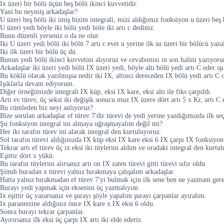
Ix üzeri bir bölü üçün beş bölü ikinci kuvvetidir.
Yani bu neymiş arkadaşlar?
U üzeri beş bölü iki imiş bizim integrali, mizi aldığımız fonksiyon u üzeri beş bö
U üzeri yedi böyle iki bölü yedi böle iki artı c dediniz.
Bunu düzenli yerseniz o da ne olur.
Iki U üzeri yedi bölü iki bölü 7 artı c evet u yerine ilk su üzeri bir bölücü y
Iki ilk üzeri bir bölü üç dü.
Bunun yedi bölü ikinci kuvvetini alıyoruz ve cevabımızı ın son halini yazıyor
Arkadaşlar iki üzeri yedi bölü IX üzeri yedi, böyle altı bölü yedi artı C eder ışı
Bu köklü olarak yazılmışsa nedir iki IX, altıncı dereceden IX bölü yedi artı C o
Işıklarla devam ediyorum.
Diğer örneğimizde integrali IX küp, eksi IX kare, eksi altı ile fiks çarpıldı.
Artı ev türev, üç seksi iki değişik sonucu muz IX üzere dört artı 5 x Kr, artı C 
Bu cümleden biz neyi anlıyoruz?
Bize sorulan arkadaşlar ef türev 7'dir türevi de yedi yerine yazdığımızda ilk se
Şu fonksiyon integral ini almaya uğraşmayalım değil mi?
Her iki tarafın türev ini alarak integral den kurtuluyoruz.
Sol tarafın türevi aldığınızda IX küp eksi IX kare eksi 6 IX çarpı IX fonksiyo
Tekrar artı ef türev üç ix eksi iki tüylerini aldım ve oradaki integral den kurtu
Eşittir dört x yükü.
Bu tarafın tüylerini alırsanız artı on IX zaten türevi gitti türevi sıfır oldu.
Şimdi buradan x türevi yalnız bırakmaya çalışalım arkadaşlar.
Hatta yalnız bırakmadan ef türev 7'yi bulmak için ilk sene ben ne yazmam gere
Burayı yedi yapmak için eksenini üç yazmalıyım.
Ix eşittir üç yazarsanız ve şurayı şöyle yapalım şurayı çarpanlar ayıralım.
Ix parantezine aldığınız önce IX kare x IX eksi 6 oldu.
Sonra burayı tekrar çarpanlar.
Ayırırsanız ilk eksi üç çarpı IX artı iki elde ederiz.