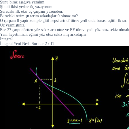
Şunu biraz aşağıya yazalım.
Şimdi ikisi yerine üç yazıyorum.
Şuradaki ilk eksi üç çarpanı yüzünden.
Buradaki terim şu terim arkadaşlar 0 olmaz mı?
O çarpanı 0 yaptı komple gitti hepsi artı ef türev yedi oldu burası eşittir ik sn.
Üç yazmıştınız.
Eee 27 çarpı dörtten yüz sekiz artı otuz ve EF türevi yedi yüz otuz sekiz olmalı
Yani heyetimizin eğimi yüz otuz sekiz miş arkadaşlar.
İntegral
İntegral Yeni Nesil Sorular
2
/
11