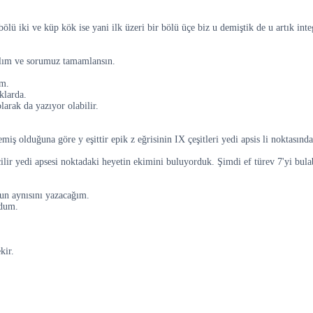
lü iki ve küp kök ise yani ilk üzeri bir bölü üçe biz u demiştik de u artık integr
azalım ve sorumuz tamamlansın.
um.
klarda.
larak da yazıyor olabilir.
emiş olduğuna göre y eşittir epik z eğrisinin IX çeşitleri yedi apsis li noktasınd
çilir yedi apsesi noktadaki heyetin ekimini buluyorduk. Şimdi ef türev 7'yi bula
nun aynısını yazacağım.
ldum.
kir.