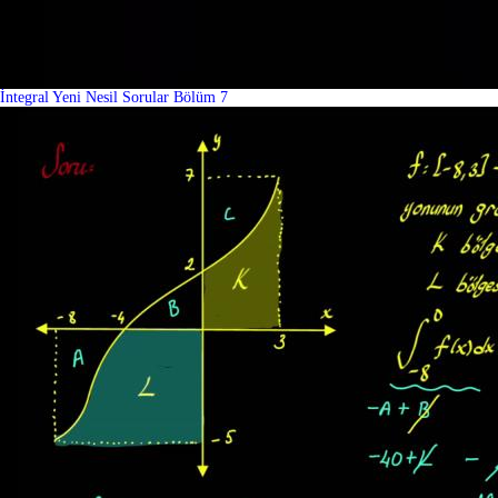
İntegral Yeni Nesil Sorular Bölüm 7