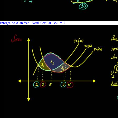
İntegralde Alan Yeni Nesil Sorular Bölüm 2