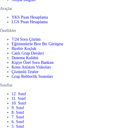
Araçlar
YKS Puan Hesaplama
LGS Puan Hesaplama
Özellikler
7/24 Soru Çözüm
Eğitmenlerle Bire Bir Görüşme
Birebir Koçluk
Canlı Grup Dersleri
Deneme Kulübü
Kişiye Özel Soru Bankası
Konu Anlatım Videoları
Çözümlü Testler
Grup Rehberlik Seansları
Sınıflar
12. Sınıf
11. Sınıf
10. Sınıf
9. Sınıf
8. Sınıf
7. Sınıf
6. Sınıf
5. Sınıf