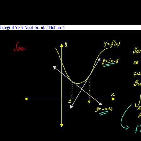
İntegral Yeni Nesil Sorular Bölüm 4