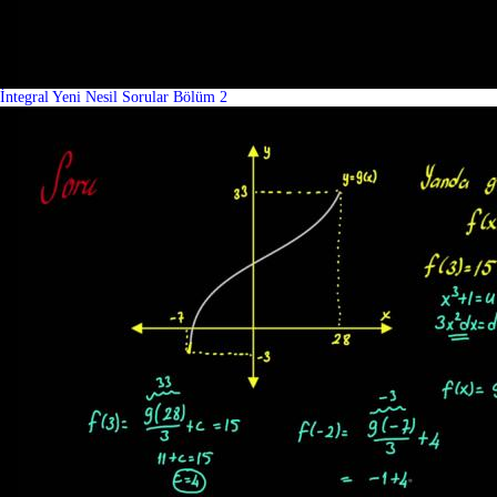
İntegral Yeni Nesil Sorular Bölüm 2