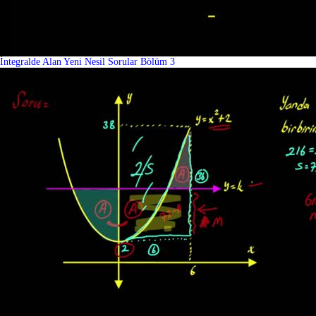
İntegralde Alan Yeni Nesil Sorular Bölüm 3