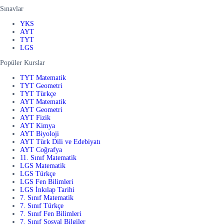
Sınavlar
YKS
AYT
TYT
LGS
Popüler Kurslar
TYT Matematik
TYT Geometri
TYT Türkçe
AYT Matematik
AYT Geometri
AYT Fizik
AYT Kimya
AYT Biyoloji
AYT Türk Dili ve Edebiyatı
AYT Coğrafya
11. Sınıf Matematik
LGS Matematik
LGS Türkçe
LGS Fen Bilimleri
LGS İnkılap Tarihi
7. Sınıf Matematik
7. Sınıf Türkçe
7. Sınıf Fen Bilimleri
7. Sınıf Sosyal Bilgiler