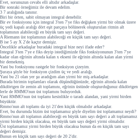
Evet, sorunuzun cevabı elli altıdır arkadaşlar.
Bir sonraki örneğimiz ile devam edelim.
3 7 aralığında tanınır.
Biri bir örten, sabit olmayan integral denebilir.
Bir ev fonksiyonu için integral 3'ten 7'ye fiks değişken yirmi bir olmak üzere
üç yedi kapalı aralığı dört eşit parçaya bölünerek oluşturulan ritmin alt
toplamının alabileceği en büyük tam sayı değeri.
A Riemann üst toplamının alabileceği en küçük tam sayı değeri.
B ise 5 ay X 2'de kaçtır demişiz.
Öncelikle arkadaşlar buradaki integral bize neyi ifade eder?
Integral 3'ten 7'ye e fiks deyip istediğimizde fiks fonksiyonunun 3'ten 7'ye
kadar olan eğrinin altında kalan x ekseni ile eğrinin altında kalan alan yirmi
bir demekmiş.
Yani bu fonksiyonu rastgele bir fonksiyon çizeyim.
Şuraya şöyle bir fonksiyon çizdim üç ve yedi aralığı.
Yani bu 21 olan yer şu aradığım alan yirmi bir miş arkadaşlar.
Burada birimin toplamları olarak düşündüğünüzde, eğrinin altında kalan
dikdörtgen ile zemin alt toplamını, eğrinin üstünde oluşturduğunuz dikdörtgen
lerle de RMMO'nun üst toplamını buluyorduk.
Yani RMMO'nun üst toplamı kesinlikle o taradı alandan, yani yirmi birden
büyüktür.
Rmmo'nun alt toplamı da iyi 21'den küçük olmalıdır arkadaşlar.
Evet, bu durumda bizim üst toplamamız şöyle diyelim üst toplamamız neydi?
Rmmo'nun alt toplamın alabileceği en büyük tam sayı değeri a alt toplamamız
yirmi birden küçük olacaksa, en büyük tam sayı değeri yirmi olmalıdır.
Üst toplamamız yirmi birden büyük olacaksa bunun da en küçük tam sayı
değeri demişiz.
Bunun en küçük tam sayı değeri de 20 2'dir.