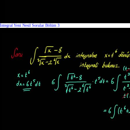
İntegral Yeni Nesil Sorular Bölüm 3