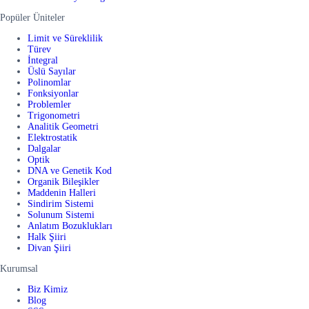
Popüler Üniteler
Limit ve Süreklilik
Türev
İntegral
Üslü Sayılar
Polinomlar
Fonksiyonlar
Problemler
Trigonometri
Analitik Geometri
Elektrostatik
Dalgalar
Optik
DNA ve Genetik Kod
Organik Bileşikler
Maddenin Halleri
Sindirim Sistemi
Solunum Sistemi
Anlatım Bozuklukları
Halk Şiiri
Divan Şiiri
Kurumsal
Biz Kimiz
Blog