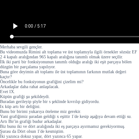
Merhaba sevgili gençler.
Bu videomuzda Rimini alt toplama ve üst toplamıyla ilgili örnekler sözsüz EF
2 4 kapalı aralığından 965 kapalı aralığına tanımlı olmak üzere seçilir.
İlk iki parti bir fonksiyonunun tanımlı olduğu aralığı iki eşit parçaya bölen
düzgün bir parçalama yapılıyor.
Buna göre deyimin alt toplamı ile üst toplamının farkının mutlak değeri
kaçtır?
Öncelikle bu fonksiyonun grafiğini çizelim mi?
Arkadaşlar daha rahat anlaşılacak.
Evet IX.
Küpün grafiği şu şekildeydi.
Buradan gerileyip şöyle bir s şeklinde kıvrılıp gidiyordu.
Ix küp artı bir deliğini.
Bunu bir birimi yukarıya öteleme miz gerekir.
Yani grafiğimiz şuradan geldiği x eşittir 1'de kesip aşağıya devam ettiği su.
Artı Bir'in grafiği budur arkadaşlar.
Biz bunu iki ve dört aralığında iki eş parçaya ayırmamız gerekiyormuş.
Şurası da Dört olsun 1'de kesmiştim.
İki yazınca dokuz yapar, dört yazınca 65 yapar.