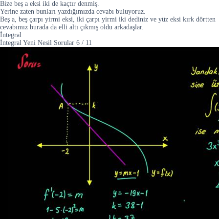
Bize beş a eksi iki de kaçtır denmiş.
Yerine zaten bunları yazdığımızda cevabı buluyoruz.
Beş a, beş çarpı yirmi eksi, iki çarpı yirmi iki dediniz ve yüz eksi kırk dörtten
cevabımız burada da elli altı çıkmış oldu arkadaşlar.
İntegral
İntegral Yeni Nesil Sorular
6
/
11