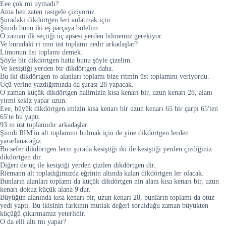
Eee çok mi uymadı?
Ama ben zaten rastgele çiziyoruz.
Şuradaki dikdörtgen leri anlatmak için.
Şimdi bunu iki eş parçaya bölelim.
O zaman ilk seçtiği üç apsesi yerden bilmemiz gerekiyor.
Ve buradaki ri mın üst toplamı nedir arkadaşlar?
Limonun üst toplamı demek.
Şöyle bir dikdörtgen hatta bunu şöyle çizelim.
Ve kesiştiği yerden bir dikdörtgen daha.
Bu iki dikdörtgen to alanları toplamı bize ritmin üst toplamını veriyordu.
Üçü yerine yazdığımızda da şurası 28 yapacak.
O zaman küçük dikdörtgen halimizin kısa kenarı bir, uzun kenarı 28, alanı
yirmi sekiz yapar uzun.
Eee, büyük dikdörtgen imizin kısa kenarı bir uzun kenarı 65 bir çarpı 65'ten
65'te bu yaptı.
93 ın üst toplamıdır arkadaşlar.
Şimdi RIM'in alt toplamını bulmak için de yine dikdörtgen lerden
yararlanacağız.
Bu sefer dikdörtgen lerin şurada kesiştiği iki ile kesiştiği yerden çizdiğiniz
dikdörtgen dir.
Diğeri de üç ile kesiştiği yerden çizilen dikdörtgen dir.
Riemann alt topladığımızda eğrinin altında kalan dikdörtgen ler olacak.
Bunların alanları toplamı da küçük dikdörtgen nin alanı kısa kenarı bir, uzun
kenarı dokuz küçük alana 9'dur.
Büyüğün alanında kısa kenarı bir, uzun kenarı 28, bunların toplamı da otuz
yedi yaptı. Bu ikisinin farkının mutlak değeri sorulduğu zaman büyükten
küçüğü çıkarmamız yeterlidir.
O da elli altı mı yapar?