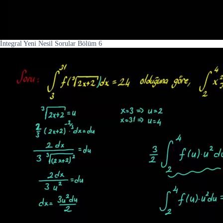
İntegral Yeni Nesil Sorular Bölüm 6