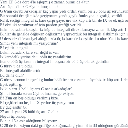
Yani EF 6'da dört 4'le eşleşmiş o zaman burası da 4'tür.
Artı üç dediniz G 6'yı bulmuş olduk.
G 6'nın cevabı Arkadaşlar kaç yapar yedi ordan yirmi bir 25 bölü üç sorunuzun
Bir sonraki örneğimizde geçiyorum yandı geyik fonksiyonun grafiği verildi.
Refik seçtiği integral ix kare çarpı gayet üre vix küp artı bir de IX ve ek üçü o
Ef eksi iki soruluyor ef icin pardon grafiği verildi.
Bakın burada arkadaşlar ix küp bu integrali direk alamayız zaten ilk küp artı 1
Bunlar da genelde değişken değiştirme yapıyorduk bu integrali alabilmek için 
U derseniz diferansiyel aldığınızda üç ix kare de ix eşittir d u olur. Yani ix kar
Şimdi yeni integrali mi yazıyorum?
Ef eşittir integral.
Bakın burada x kare var değil is var.
Ix karadelik yerine de u bölü üç yazabilirim.
Ben o bölü üç kısmını integral in başına bir bölü üç olarak getirdim.
G türev u de u oldu.
Bu integrali alabilir artık.
Bu da ne olur?
G türev ucunun integrali g budur bölü üç artı c zaten u üye biz ix küp artı 1 de
Epik eşittir g.
Ix küp artı 1 bölü üç artı C nedir arkadaşlar?
Şimdi burada sorun C'yi bulmamız gerekiyor.
Ef 3'ün on beş olduğu verilmiş bize.
Ef çeşitleri on beş ile IX yerine üç yazıyorum.
Ey güç eşittir G.
27 artı 1 yani 28 bölü üç artı C olur.
Neydi üç onbeş.
Bunun 15'e eşit olduğunu biliyoruz.
G 28 de fonksiyon daki grafiğe baktığınızda g yirmi 8'in 33 olduğunu gördünü