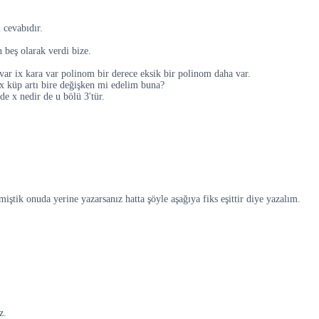
 cevabıdır.
n beş olarak verdi bize.
 var ix kara var polinom bir derece eksik bir polinom daha var.
ix küp artı bire değişken mi edelim buna?
ede x nedir de u bölü 3'tür.
miştik onuda yerine yazarsanız hatta şöyle aşağıya fiks eşittir diye yazalım.
z.