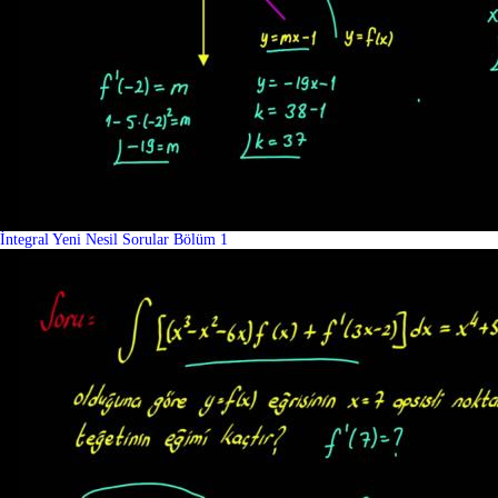
İntegral Yeni Nesil Sorular Bölüm 1