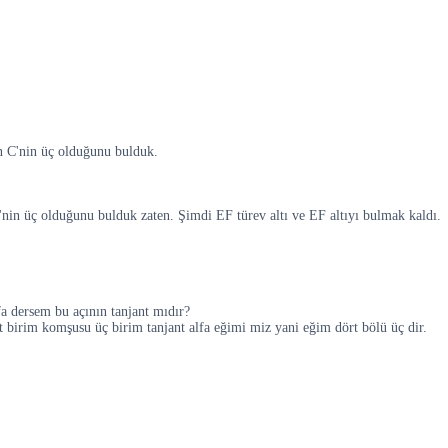
an C'nin üç olduğunu bulduk.
C C'nin üç olduğunu bulduk zaten. Şimdi EF türev altı ve EF altıyı bulmak kaldı.
a dersem bu açının tanjant mıdır?
t birim komşusu üç birim tanjant alfa eğimi miz yani eğim dört bölü üç dir.