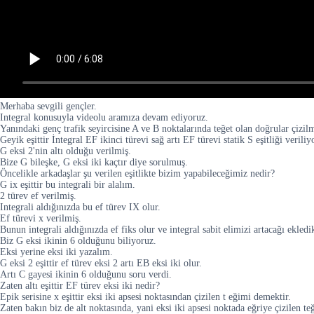
Merhaba sevgili gençler.
Integral konusuyla videolu aramıza devam ediyoruz.
Yanındaki genç trafik seyircisine A ve B noktalarında teğet olan doğrular çizilm
Geyik eşittir İntegral EF ikinci türevi sağ artı EF türevi statik S eşitliği veriliy
G eksi 2'nin altı olduğu verilmiş.
Bize G bileşke, G eksi iki kaçtır diye sorulmuş.
Öncelikle arkadaşlar şu verilen eşitlikte bizim yapabileceğimiz nedir?
G ix eşittir bu integrali bir alalım.
2 türev ef verilmiş.
Integrali aldığınızda bu ef türev IX olur.
Ef türevi x verilmiş.
Bunun integrali aldığınızda ef fiks olur ve integral sabit elimizi artacağı ekledi
Biz G eksi ikinin 6 olduğunu biliyoruz.
Eksi yerine eksi iki yazalım.
G eksi 2 eşittir ef türev eksi 2 artı EB eksi iki olur.
Artı C gayesi ikinin 6 olduğunu soru verdi.
Zaten altı eşittir EF türev eksi iki nedir?
Epik serisine x eşittir eksi iki apsesi noktasından çizilen t eğimi demektir.
Zaten bakın biz de alt noktasında, yani eksi iki apsesi noktada eğriye çizilen teğ