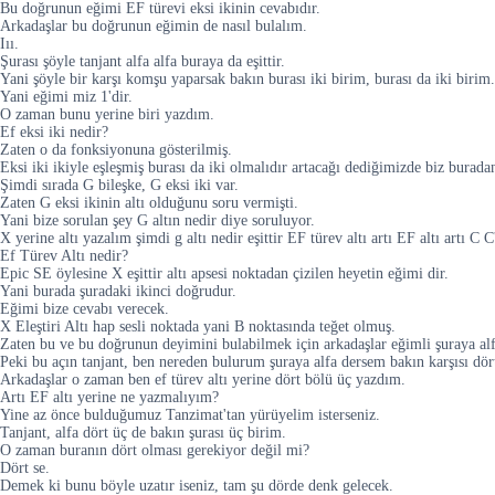
Bu doğrunun eğimi EF türevi eksi ikinin cevabıdır.
Arkadaşlar bu doğrunun eğimin de nasıl bulalım.
Iıı.
Şurası şöyle tanjant alfa alfa buraya da eşittir.
Yani şöyle bir karşı komşu yaparsak bakın burası iki birim, burası da iki birim.
Yani eğimi miz 1'dir.
O zaman bunu yerine biri yazdım.
Ef eksi iki nedir?
Zaten o da fonksiyonuna gösterilmiş.
Eksi iki ikiyle eşleşmiş burası da iki olmalıdır artacağı dediğimizde biz burad
Şimdi sırada G bileşke, G eksi iki var.
Zaten G eksi ikinin altı olduğunu soru vermişti.
Yani bize sorulan şey G altın nedir diye soruluyor.
X yerine altı yazalım şimdi g altı nedir eşittir EF türev altı artı EF altı artı 
Ef Türev Altı nedir?
Epic SE öylesine X eşittir altı apsesi noktadan çizilen heyetin eğimi dir.
Yani burada şuradaki ikinci doğrudur.
Eğimi bize cevabı verecek.
X Eleştiri Altı hap sesli noktada yani B noktasında teğet olmuş.
Zaten bu ve bu doğrunun deyimini bulabilmek için arkadaşlar eğimli şuraya alf
Peki bu açın tanjant, ben nereden bulurum şuraya alfa dersem bakın karşısı dör
Arkadaşlar o zaman ben ef türev altı yerine dört bölü üç yazdım.
Artı EF altı yerine ne yazmalıyım?
Yine az önce bulduğumuz Tanzimat'tan yürüyelim isterseniz.
Tanjant, alfa dört üç de bakın şurası üç birim.
O zaman buranın dört olması gerekiyor değil mi?
Dört se.
Demek ki bunu böyle uzatır iseniz, tam şu dörde denk gelecek.