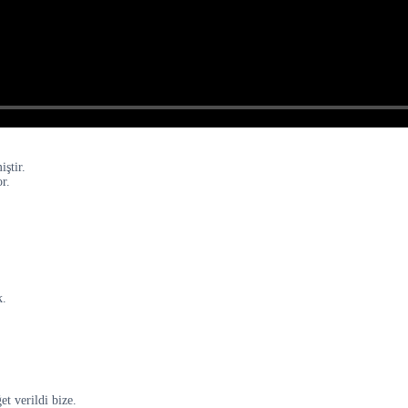
iştir.
or.
k.
et verildi bize.