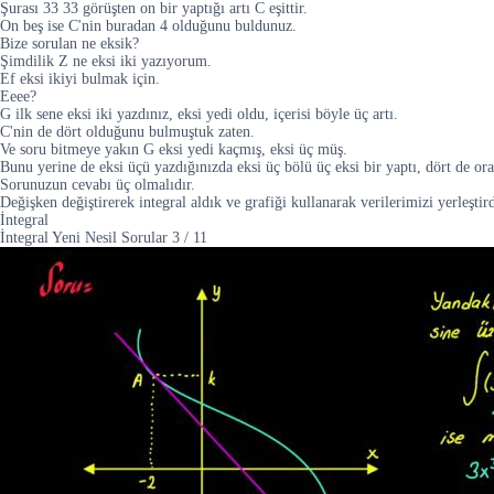
Şurası 33 33 görüşten on bir yaptığı artı C eşittir.
On beş ise C'nin buradan 4 olduğunu buldunuz.
Bize sorulan ne eksik?
Şimdilik Z ne eksi iki yazıyorum.
Ef eksi ikiyi bulmak için.
Eeee?
G ilk sene eksi iki yazdınız, eksi yedi oldu, içerisi böyle üç artı.
C'nin de dört olduğunu bulmuştuk zaten.
Ve soru bitmeye yakın G eksi yedi kaçmış, eksi üç müş.
Bunu yerine de eksi üçü yazdığınızda eksi üç bölü üç eksi bir yaptı, dört de ora
Sorunuzun cevabı üç olmalıdır.
Değişken değiştirerek integral aldık ve grafiği kullanarak verilerimizi yerleştir
İntegral
İntegral Yeni Nesil Sorular
3
/
11