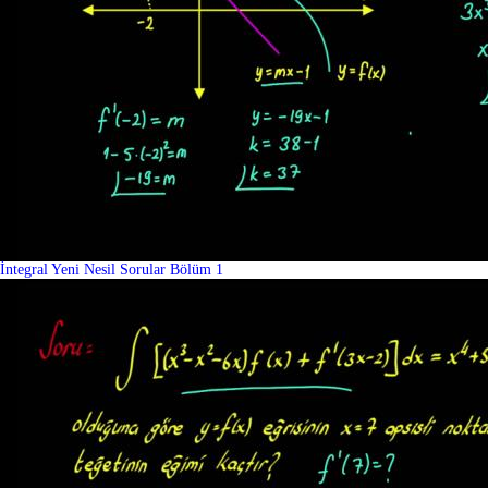
İntegral Yeni Nesil Sorular Bölüm 1