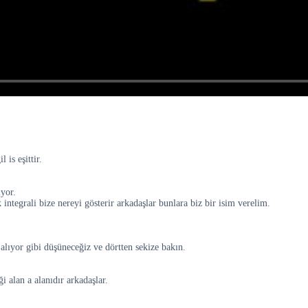
 is eşittir.
iyor.
 integrali bize nereyi gösterir arkadaşlar bunlara biz bir isim verelim.
 alıyor gibi düşüneceğiz ve dörtten sekize bakın.
ği alan a alanıdır arkadaşlar.