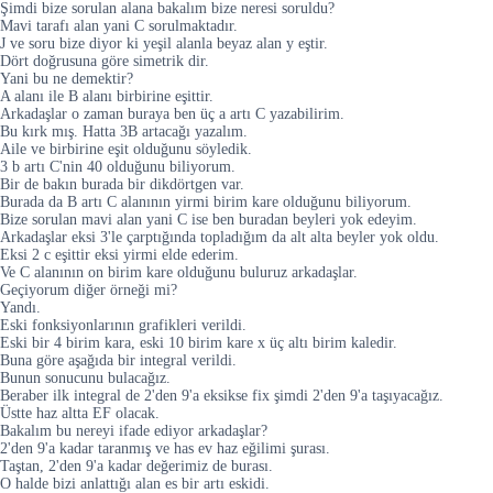
Şimdi bize sorulan alana bakalım bize neresi soruldu?
Mavi tarafı alan yani C sorulmaktadır.
J ve soru bize diyor ki yeşil alanla beyaz alan y eştir.
Dört doğrusuna göre simetrik dir.
Yani bu ne demektir?
A alanı ile B alanı birbirine eşittir.
Arkadaşlar o zaman buraya ben üç a artı C yazabilirim.
Bu kırk mış. Hatta 3B artacağı yazalım.
Aile ve birbirine eşit olduğunu söyledik.
3 b artı C'nin 40 olduğunu biliyorum.
Bir de bakın burada bir dikdörtgen var.
Burada da B artı C alanının yirmi birim kare olduğunu biliyorum.
Bize sorulan mavi alan yani C ise ben buradan beyleri yok edeyim.
Arkadaşlar eksi 3'le çarptığında topladığım da alt alta beyler yok oldu.
Eksi 2 c eşittir eksi yirmi elde ederim.
Ve C alanının on birim kare olduğunu buluruz arkadaşlar.
Geçiyorum diğer örneği mi?
Yandı.
Eski fonksiyonlarının grafikleri verildi.
Eski bir 4 birim kara, eski 10 birim kare x üç altı birim kaledir.
Buna göre aşağıda bir integral verildi.
Bunun sonucunu bulacağız.
Beraber ilk integral de 2'den 9'a eksikse fix şimdi 2'den 9'a taşıyacağız.
Üstte haz altta EF olacak.
Bakalım bu nereyi ifade ediyor arkadaşlar?
2'den 9'a kadar taranmış ve has ev haz eğilimi şurası.
Taştan, 2'den 9'a kadar değerimiz de burası.
O halde bizi anlattığı alan es bir artı eskidi.