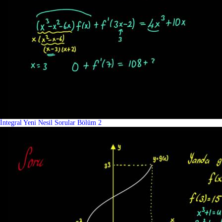
İntegral Yeni Nesil Sorular Bölüm 2