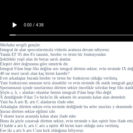
Merhaba sevgili gençler.
Integral de alan sporcularımızla videolu aramıza devam ediyoruz.
Yanda EF 05 den 8'e tanımlı, birebir ve örten bir fonksiyondur.
Şekildeki yeşil alan ile beyaz sarılı alanlar.
Eleştiri dört doğrusuna göre simetrik dir.
Integral 0'dan beşe fiks değilse artı integral dörtten sekize, evin tersinde IX değil
40 ise mavi tarafı alan kaç birim karedir?
Evet arkadaşlar burada birebir ve örten bir fonksiyon olduğu verilmiş.
Yani fonksiyonu umuzun tersi alınabilir ve evin tersinde ilk statik integrali geç
Sporumuzun içinde sınırlarımız dörtten sekize öncelikle sıfırdan beşe fiks statik
Şöyle a, b, c alanları olsunlar benim integrali 0'dan beşe fiks değil.
X dendiğinde 0'dan 5'e hicks'in ilk sekseni ile arasında kalan alan demektir.
Yani bu A artı B, artı C alanlarını ifade eder.
Arkadaşlar dörtten sekize evin tersinde dediğinde bu sefer sınırları y ekseninde
Şurası dörtten sekize eğilimi izle.
Y ekseni karın arasında kalan alanı ifade eder.
Bunu da şöyle yazarsak dörtten sekize, evin tersinde x dax eşittir bize ifade etti
O halde a artı b, artı C artı a eşittir 40 birim kare olduğu soru verilmiş.
Eee iki a artı b artı C'nin kırk olduğunu biliyoruz.