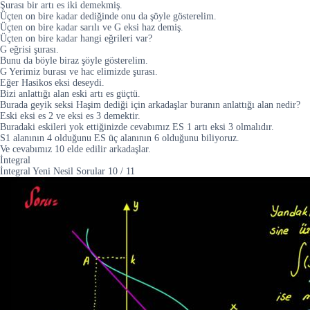
Şurası bir artı es iki demekmiş.
Üçten on bire kadar dediğinde onu da şöyle gösterelim.
Üçten on bire kadar sarılı ve G eksi haz demiş.
Üçten on bire kadar hangi eğrileri var?
G eğrisi şurası.
Bunu da böyle biraz şöyle gösterelim.
G Yerimiz burası ve hac elimizde şurası.
Eğer Hasikos eksi deseydi.
Bizi anlattığı alan eski artı es güçtü.
Burada geyik seksi Haşim dediği için arkadaşlar buranın anlattığı alan nedir?
Eski eksi es 2 ve eksi es 3 demektir.
Buradaki eskileri yok ettiğinizde cevabımız ES 1 artı eksi 3 olmalıdır.
S1 alanının 4 olduğunu ES üç alanının 6 olduğunu biliyoruz.
Ve cevabımız 10 elde edilir arkadaşlar.
İntegral
İntegral Yeni Nesil Sorular
10
/
11