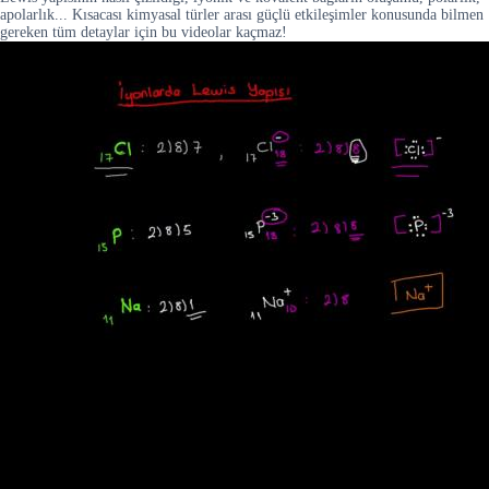
apolarlık... Kısacası kimyasal türler arası güçlü etkileşimler konusunda bilmen
gereken tüm detaylar için bu videolar kaçmaz!