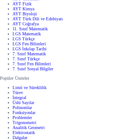
AYT Fizik
AYT Kimya
AYT Biyoloji
AYT Türk Dili ve Edebiyatı
AYT Coğrafya
11. Sınıf Matematik
LGS Matematik
LGS Türkçe
LGS Fen Bilimleri
LGS İnkılap Tarihi
7. Sınıf Matematik
7. Sınıf Türkçe
7. Sınıf Fen Bilimleri
7. Sınıf Sosyal Bilgiler
Popüler Üniteler
Limit ve Süreklilik
Türev
İntegral
Üslü Sayılar
Polinomlar
Fonksiyonlar
Problemler
Trigonometri
Analitik Geometri
Elektrostatik
Dalgalar