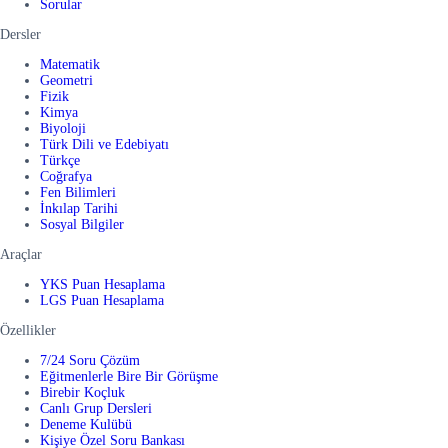
Sorular
Dersler
Matematik
Geometri
Fizik
Kimya
Biyoloji
Türk Dili ve Edebiyatı
Türkçe
Coğrafya
Fen Bilimleri
İnkılap Tarihi
Sosyal Bilgiler
Araçlar
YKS Puan Hesaplama
LGS Puan Hesaplama
Özellikler
7/24 Soru Çözüm
Eğitmenlerle Bire Bir Görüşme
Birebir Koçluk
Canlı Grup Dersleri
Deneme Kulübü
Kişiye Özel Soru Bankası