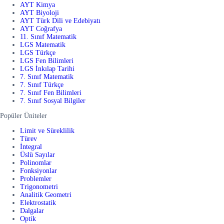
AYT Kimya
AYT Biyoloji
AYT Türk Dili ve Edebiyatı
AYT Coğrafya
11. Sınıf Matematik
LGS Matematik
LGS Türkçe
LGS Fen Bilimleri
LGS İnkılap Tarihi
7. Sınıf Matematik
7. Sınıf Türkçe
7. Sınıf Fen Bilimleri
7. Sınıf Sosyal Bilgiler
Popüler Üniteler
Limit ve Süreklilik
Türev
İntegral
Üslü Sayılar
Polinomlar
Fonksiyonlar
Problemler
Trigonometri
Analitik Geometri
Elektrostatik
Dalgalar
Optik