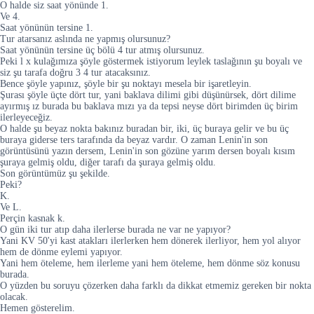
O halde siz saat yönünde 1.
Ve 4.
Saat yönünün tersine 1.
Tur atarsanız aslında ne yapmış olursunuz?
Saat yönünün tersine üç bölü 4 tur atmış olursunuz.
Peki l x kulağımıza şöyle göstermek istiyorum leylek taslağının şu boyalı ve
siz şu tarafa doğru 3 4 tur atacaksınız.
Bence şöyle yapınız, şöyle bir şu noktayı mesela bir işaretleyin.
Şurası şöyle üçte dört tur, yani baklava dilimi gibi düşünürsek, dört dilime
ayırmış ız burada bu baklava mızı ya da tepsi neyse dört birimden üç birim
ilerleyeceğiz.
O halde şu beyaz nokta bakınız buradan bir, iki, üç buraya gelir ve bu üç
buraya giderse ters tarafında da beyaz vardır. O zaman Lenin'in son
görüntüsünü yazın dersem, Lenin'in son gözüne yarım dersen boyalı kısım
şuraya gelmiş oldu, diğer tarafı da şuraya gelmiş oldu.
Son görüntümüz şu şekilde.
Peki?
K.
Ve L.
Perçin kasnak k.
O gün iki tur atıp daha ilerlerse burada ne var ne yapıyor?
Yani KV 50'yi kast atakları ilerlerken hem dönerek ilerliyor, hem yol alıyor
hem de dönme eylemi yapıyor.
Yani hem öteleme, hem ilerleme yani hem öteleme, hem dönme söz konusu
burada.
O yüzden bu soruyu çözerken daha farklı da dikkat etmemiz gereken bir nokta
olacak.
Hemen gösterelim.