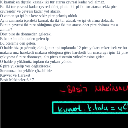
K kasnak en dıştaki kasnak iki tur atarsa çevresi kadar yol almaz.
Bu iki tur çevresi kadar çevresi dört, pi de iki, pi iki tur atarsa sekiz pire
çevresidir ve çevresi kadar yol alacak.
O zaman şu ipi bir kere sekiz pire çekmiş olduk.
Aynı zamanda içerdeki kasnak da iki tur atacak ve ipi etrafına dolacak.
Bunun çevresi iki pire olduğuna göre iki tur atarsa dört pire dolmaz mı o
zaman?
Dört pire de dönmeden gelecek.
Bakınız bu dönmeden gelen ip.
Bu öteleme den gelen.
O halde biz şu görmüş olduğunuz ipi toplamda 12 pire yukarı çeker isek ve bu
makara mız hareketli makara olduğuna göre hareketli bir macerayı ipin 12 pire
çekiyorsa 6 pire dönmeye, altı pires sistemin yükselmesine gider.
O halde p yükümüz toplam da yukarı yönde.
6 pire yükselip yer değiştirecek.
Sorumuzu bu şekilde çözebiliriz.
Kuvvet ve Hareket
Basit Makineler
6
/
7