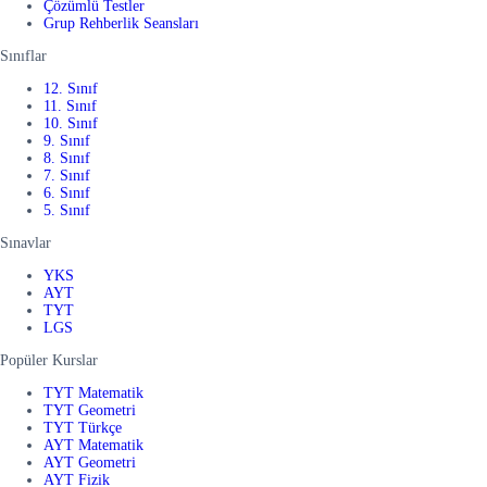
Çözümlü Testler
Grup Rehberlik Seansları
Sınıflar
12. Sınıf
11. Sınıf
10. Sınıf
9. Sınıf
8. Sınıf
7. Sınıf
6. Sınıf
5. Sınıf
Sınavlar
YKS
AYT
TYT
LGS
Popüler Kurslar
TYT Matematik
TYT Geometri
TYT Türkçe
AYT Matematik
AYT Geometri
AYT Fizik