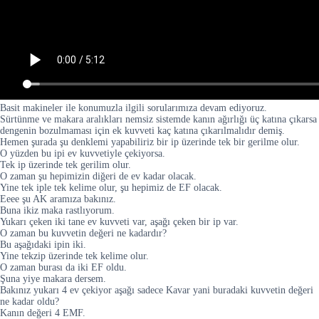
Basit makineler ile konumuzla ilgili sorularımıza devam ediyoruz.
Sürtünme ve makara aralıkları nemsiz sistemde kanın ağırlığı üç katına çıkarsa
dengenin bozulmaması için ek kuvveti kaç katına çıkarılmalıdır demiş.
Hemen şurada şu denklemi yapabiliriz bir ip üzerinde tek bir gerilme olur.
O yüzden bu ipi ev kuvvetiyle çekiyorsa.
Tek ip üzerinde tek gerilim olur.
O zaman şu hepimizin diğeri de ev kadar olacak.
Yine tek iple tek kelime olur, şu hepimiz de EF olacak.
Eeee şu AK aramıza bakınız.
Buna ikiz maka rastlıyorum.
Yukarı çeken iki tane ev kuvveti var, aşağı çeken bir ip var.
O zaman bu kuvvetin değeri ne kadardır?
Bu aşağıdaki ipin iki.
Yine tekzip üzerinde tek kelime olur.
O zaman burası da iki EF oldu.
Şuna yiye makara dersem.
Bakınız yukarı 4 ev çekiyor aşağı sadece Kavar yani buradaki kuvvetin değeri
ne kadar oldu?
Kanın değeri 4 EMF.