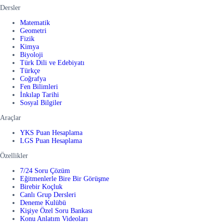
Dersler
Matematik
Geometri
Fizik
Kimya
Biyoloji
Türk Dili ve Edebiyatı
Türkçe
Coğrafya
Fen Bilimleri
İnkılap Tarihi
Sosyal Bilgiler
Araçlar
YKS Puan Hesaplama
LGS Puan Hesaplama
Özellikler
7/24 Soru Çözüm
Eğitmenlerle Bire Bir Görüşme
Birebir Koçluk
Canlı Grup Dersleri
Deneme Kulübü
Kişiye Özel Soru Bankası
Konu Anlatım Videoları