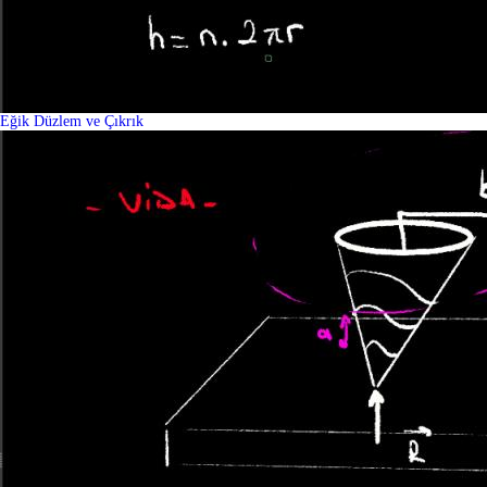
Eğik Düzlem ve Çıkrık