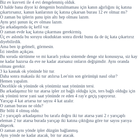
Biz ev kuvveti ile 4 evi dengelenmiş olduk.
O halde bana diyor ki dengenin bozulmaması için kanın ağırlığını üç katına
çıkartırsanız, kanun kanlarının üç katına çıkarsan burası 12 ev olmaz mı?
O zaman bu iplerin şunu ipin altı hep olması lazım.
Aynı şeyi şunun üç ev olması lazım.
Şu arkadaşımda üç kefil var.
O zaman evde kaç katına çıkarması gerekirmiş.
Üç ev aslında bu soruyu okuduktan sonra direkt bunu da de üç kata çıkartırız
diyebilirdik.
Ama ben ip gelmeli, görmesin.
İzi istedim açıkçası.
Bu soruda sürtünme ve mi kararlı yoksa sistemde denge söz konusuysa, siz kay
ne kadar hazırsa da eve ne kadar atarsanız onların değişimdir. Aynı oranda
olması gerekir.
3 ka kasnak ok yönünde bir tur.
Daha sonra makasla iki tur atılırsa Lee'nin son görünüşü nasıl olur?
Hemen yapalım.
Öncelikle ok yönünde ok yönümüz saat yönünün tersi.
Bu arkadaşımız bir tur atarsa ipler zıt bağlı olduğu için, ters bağlı olduğu için
ok yönünü terse yani saat yönünde re eden 4 ray'e geçiş yapıyoruz.
Yarıçap 4 kat artarsa tur sayısı 4 kat azalır.
O zaman burası ne oldu?
Bir bölü 4 olmuş oldu.
2 r yarıçaplı arkadaşımız bu tarafa doğru iki tur atarsa yani 2 r yarıçaplı
eleman 2 tur atarsa burada yarıçap iki katına çıktığına göre tur sayısı yarıya
düşecek.
O zaman aynı yönde ipler düzgün bağlanmış.
Aynı yönde ne kadar atacak, bir tur atacak.