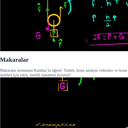
Makaralar
Makaralar konusunu Kunduz’la öğren! Testler, konu anlatım videoları ve konu
özetleri için tıkla, üstelik tamamen ücretsiz!