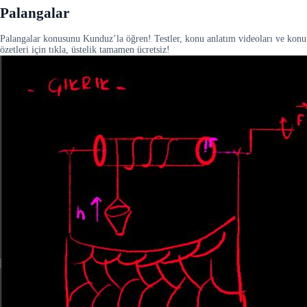
Palangalar
Palangalar konusunu Kunduz’la öğren! Testler, konu anlatım videoları ve konu
özetleri için tıkla, üstelik tamamen ücretsiz!