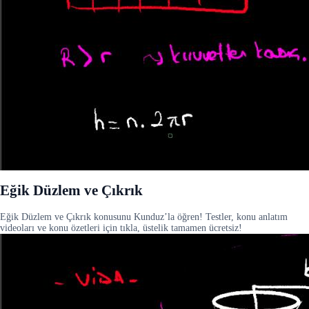
Eğik Düzlem ve Çıkrık
Eğik Düzlem ve Çıkrık konusunu Kunduz’la öğren! Testler, konu anlatım
videoları ve konu özetleri için tıkla, üstelik tamamen ücretsiz!