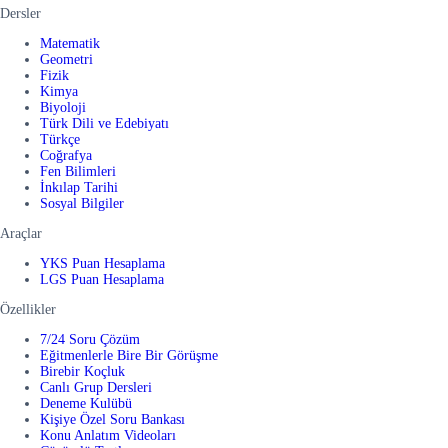
Dersler
Matematik
Geometri
Fizik
Kimya
Biyoloji
Türk Dili ve Edebiyatı
Türkçe
Coğrafya
Fen Bilimleri
İnkılap Tarihi
Sosyal Bilgiler
Araçlar
YKS Puan Hesaplama
LGS Puan Hesaplama
Özellikler
7/24 Soru Çözüm
Eğitmenlerle Bire Bir Görüşme
Birebir Koçluk
Canlı Grup Dersleri
Deneme Kulübü
Kişiye Özel Soru Bankası
Konu Anlatım Videoları