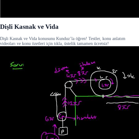
Dişli Kasnak ve Vida
Dişli Kasnak ve Vida konusunu Kunduz’la öğren! Testler, konu anlatım
videoları ve konu özetleri için tıkla, üstelik tamamen ücretsiz!