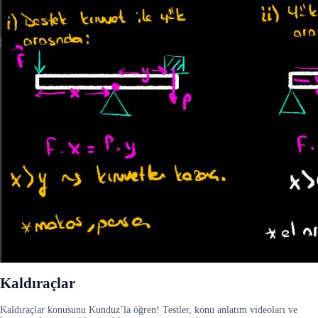
Kaldıraçlar
Kaldıraçlar konusunu Kunduz’la öğren! Testler, konu anlatım videoları ve