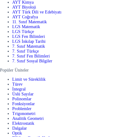
AYT Kimya
AYT Biyoloji
AYT Türk Dili ve Edebiyatı
AYT Coğrafya
11. Sınıf Matematik
LGS Matematik
LGS Türkçe
LGS Fen Bilimleri
LGS İnkılap Tarihi
7. Sınıf Matematik
7. Sınıf Türkçe
7. Sınıf Fen Bilimleri
7. Sınıf Sosyal Bilgiler
Popüler Üniteler
Limit ve Süreklilik
Türev
İntegral
Üslü Sayılar
Polinomlar
Fonksiyonlar
Problemler
Trigonometri
Analitik Geometri
Elektrostatik
Dalgalar
Optik