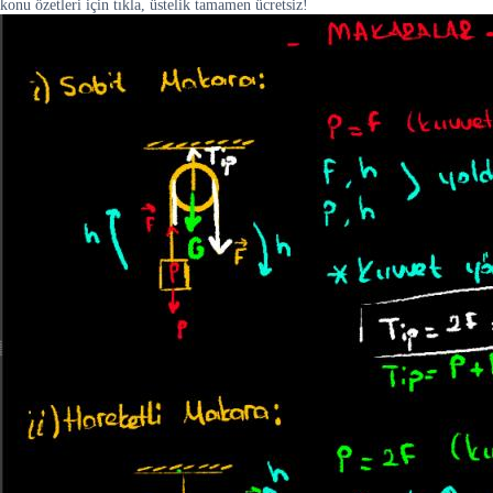
konu özetleri için tıkla, üstelik tamamen ücretsiz!