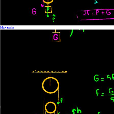
Makaralar