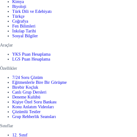
Kimya
Biyoloji
Türk Dili ve Edebiyatı
Türkçe
Coğrafya
Fen Bilimleri
İnkılap Tarihi
Sosyal Bilgiler
Araçlar
YKS Puan Hesaplama
LGS Puan Hesaplama
Özellikler
7/24 Soru Çözüm
Eğitmenlerle Bire Bir Görüşme
Birebir Koçluk
Canlı Grup Dersleri
Deneme Kulübü
Kişiye Özel Soru Bankası
Konu Anlatım Videoları
Çözümlü Testler
Grup Rehberlik Seansları
Sınıflar
12. Sınıf