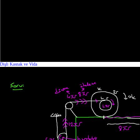
Dişli Kasnak ve Vida