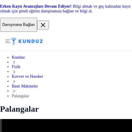
Erken Kayıt Avantajları Devam Ediyor!
Bilgi almak ve geç kalmadan kayıt
olmak için şimdi eğitim danışmanına bağlan ve bilgi al.
Danışmana Bağlan
Kunduz
Fizik
Kuvvet ve Hareket
Basit Makineler
Palangalar
Palangalar