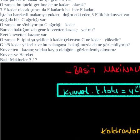
O zaman bu ipteki gerilme de ne kadar olacak?
3 F kadar olacak şurası da F kadardı bu ipte F kadar.
İşte bu hareketli makaraya yukarı doğru etki eden 5 F'lik bir kuvvet var
aşağıda bir G ağırlığı var.
O zaman ne söylüyorum G ağırlığı kadar.
Burada baktığımızda gene kuvvetten kazanç var mı?
Evet kuvvetten kazanç var.
O zaman F ipini şu şekilde h kadar çekersem G ne kadar yükselir?
G h/5 kadar yükselir ve bu palangaya baktığımızda da ne gözlemliyoruz?
Kuvvetten kazanç yoldan kayıp olduğunu gözlemlemiş oluyoruz.
Kuvvet ve Hareket
Basit Makineler
3
/
7