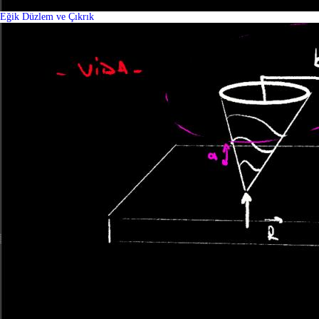
Eğik Düzlem ve Çıkrık