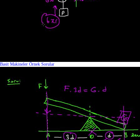
Basit Makineler Örnek Sorular