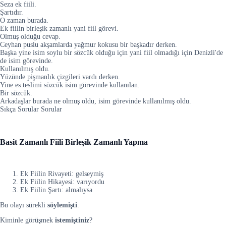
Seza ek fiili.
Şartıdır.
O zaman burada.
Ek fiilin birleşik zamanlı yani fiil görevi.
Olmuş olduğu cevap.
Ceyhan puslu akşamlarda yağmur kokusu bir başkadır derken.
Başka yine isim soylu bir sözcük olduğu için yani fiil olmadığı için Denizli'de
de isim görevinde.
Kullanılmış oldu.
Yüzünde pişmanlık çizgileri vardı derken.
Yine es teslimi sözcük isim görevinde kullanılan.
Bir sözcük.
Arkadaşlar burada ne olmuş oldu, isim görevinde kullanılmış oldu.
Sıkça Sorular Sorular
Basit Zamanlı Fiili Birleşik Zamanlı Yapma
Ek Fiilin Rivayeti: gelseymiş
Ek Fiilin Hikayesi: varıyordu
Ek Fiilin Şartı: almalıysa
Bu olayı sürekli
söylemişti
.
Kiminle görüşmek
istemiştiniz
?