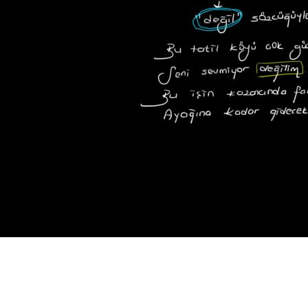
Ek Fiilin Şartı