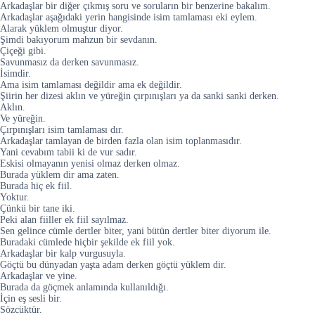
Arkadaşlar bir diğer çıkmış soru ve soruların bir benzerine bakalım.
Arkadaşlar aşağıdaki yerin hangisinde isim tamlaması eki eylem.
Alarak yüklem olmuştur diyor.
Şimdi bakıyorum mahzun bir sevdanın.
Çiçeği gibi.
Savunmasız da derken savunmasız.
İsimdir.
Ama isim tamlaması değildir ama ek değildir.
Şiirin her dizesi aklın ve yüreğin çırpınışları ya da sanki sanki derken.
Aklın.
Ve yüreğin.
Çırpınışları isim tamlaması dır.
Arkadaşlar tamlayan de birden fazla olan isim toplanmasıdır.
Yani cevabım tabii ki de vur sadır.
Eskisi olmayanın yenisi olmaz derken olmaz.
Burada yüklem dir ama zaten.
Burada hiç ek fiil.
Yoktur.
Çünkü bir tane iki.
Peki alan fiiller ek fiil sayılmaz.
Sen gelince cümle dertler biter, yani bütün dertler biter diyorum ile.
Buradaki cümlede hiçbir şekilde ek fiil yok.
Arkadaşlar bir kalp vurgusuyla.
Göçtü bu dünyadan yaşta adam derken göçtü yüklem dir.
Arkadaşlar ve yine.
Burada da göçmek anlamında kullanıldığı.
İçin eş sesli bir.
Sözcüktür.