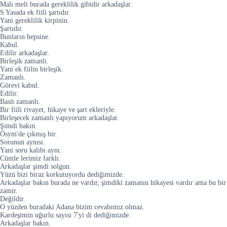
Malı meli burada gereklilik gibidir arkadaşlar.
S Yasada ek fiili şartıdır.
Yani gereklilik kirpinin.
Şartıdır.
Bunların hepsine.
Kabul.
Edilir arkadaşlar.
Birleşik zamanlı.
Yani ek fiilin birleşik.
Zamanlı.
Görevi kabul.
Edilir.
Basit zamanlı.
Bir fiili rivayet, hikaye ve şart ekleriyle.
Birleşecek zamanlı yapıyorum arkadaşlar.
Şimdi bakın.
Ösym'de çıkmış bir.
Sorunun aynısı.
Yani soru kalıbı aynı.
Cümle lerimiz farklı.
Arkadaşlar şimdi solgun.
Yüzü bizi biraz korkutuyordu dediğimizde.
Arkadaşlar bakın burada ne vardır, şimdiki zamanın hikayesi vardır ama bu bir
zamir.
Değildir.
O yüzden buradaki Adana bizim cevabımız olmaz.
Kardeşimin uğurlu sayısı 7'yi di dediğimizde.
Arkadaşlar bakın.