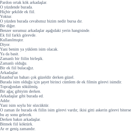
Pardon ortak kök arkadaşlar.
O yüzdende burada.
Hiçbir şekilde ek fiil.
Yoktur.
O yüzden burada cevabımız bizim nedir bursa dır.
Bir diğer.
Benzer sorumuz arkadaşlar aşağıdaki yerin hangisinde.
Ek fiil farklı görevde.
Kullanılmıştır.
Diyor.
Yani benim ya yüklem isim olacak.
Ya da basit.
Zamanlı bir fiilin birleşik.
Zamanlı olduğu.
Bir ek fiil bulacağız.
Arkadaşlar.
İstanbul'un baharı çok güzeldir derken güzel.
Burada isim olduğu için şayet birinci cümlem de ek filmin görevi isimdir.
Toprağından sökülmüş.
Bir ağaç gibiyim derken.
Arkadaşlar gibi burada ed.
Addır.
Yani isim soylu bir sözcüktür.
O zaman ile burada ek fiilin isim görevi vardır, ikisi gitti askerin görevi biterse
bu ay sonu gelecek.
Derken bakın arkadaşlar.
Bitmek fiil köktürk.
Ar er geniş zamandır.