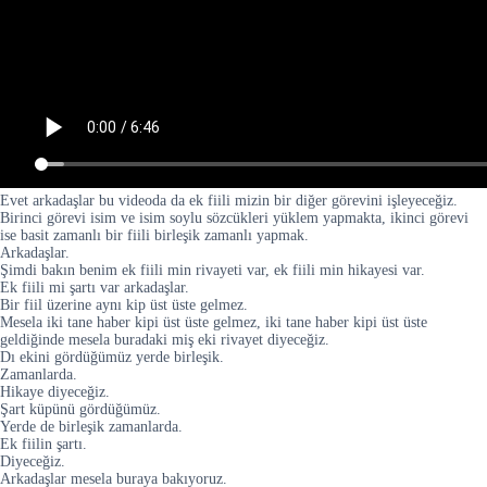
Evet arkadaşlar bu videoda da ek fiili mizin bir diğer görevini işleyeceğiz.
Birinci görevi isim ve isim soylu sözcükleri yüklem yapmakta, ikinci görevi
ise basit zamanlı bir fiili birleşik zamanlı yapmak.
Arkadaşlar.
Şimdi bakın benim ek fiili min rivayeti var, ek fiili min hikayesi var.
Ek fiili mi şartı var arkadaşlar.
Bir fiil üzerine aynı kip üst üste gelmez.
Mesela iki tane haber kipi üst üste gelmez, iki tane haber kipi üst üste
geldiğinde mesela buradaki miş eki rivayet diyeceğiz.
Dı ekini gördüğümüz yerde birleşik.
Zamanlarda.
Hikaye diyeceğiz.
Şart küpünü gördüğümüz.
Yerde de birleşik zamanlarda.
Ek fiilin şartı.
Diyeceğiz.
Arkadaşlar mesela buraya bakıyoruz.