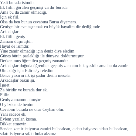
Yedi burada isimdir.
Ek fiilin görülen geçmişi vardır burada.
Ama bu da zamir olmadığı.
İçin ek fiil.
Olsa da ben bunun cevabına Bursa diyemem.
Genişçe bir eve taşınmak en büyük hayalim dir dediğimde.
Arkadaşlar.
Ek fiilin geniş.
Zamanı düşmüştür.
Hayal de isimdir.
Yine zamir olmadığı için deniz diye eledim.
Güneş bütün parlaklığı ile dünyayı doldurmuştur.
Derken muş öğrenilen geçmiş zamandır.
Arkadaşlar doğuda öğrenilen geçmiş zamanın hikayesidir ama bu da zamir.
Olmadığı için Edirne'yi eledim.
Bence yazarın ilk işi şudur derim mesela.
Arkadaşlar bakın şu.
İşaret.
Za biridir ve burada dur ek.
Fiilin.
Geniş zamanını almıştır.
O yüzden de benim.
Cevabım burada ne olur Ceyhan olur.
Yani sadece ek.
Eylem yazılan kısma.
Dikkat etmeyin.
Senden zamir istiyorsa zamiri bulacaksın, aidatı istiyorsa aidatı bulacaksın,
sıfatı istiyorsa sıfatı bulacaksınız.