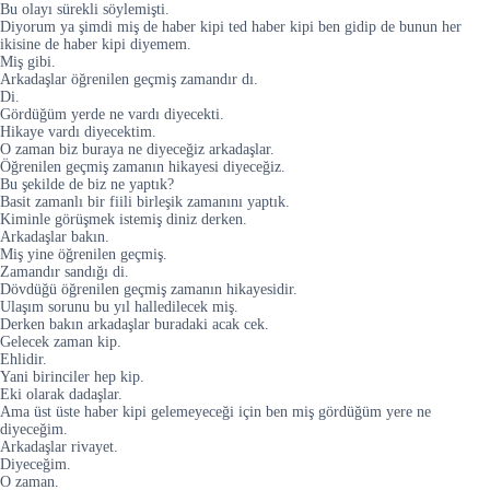
Bu olayı sürekli söylemişti.
Diyorum ya şimdi miş de haber kipi ted haber kipi ben gidip de bunun her
ikisine de haber kipi diyemem.
Miş gibi.
Arkadaşlar öğrenilen geçmiş zamandır dı.
Di.
Gördüğüm yerde ne vardı diyecekti.
Hikaye vardı diyecektim.
O zaman biz buraya ne diyeceğiz arkadaşlar.
Öğrenilen geçmiş zamanın hikayesi diyeceğiz.
Bu şekilde de biz ne yaptık?
Basit zamanlı bir fiili birleşik zamanını yaptık.
Kiminle görüşmek istemiş diniz derken.
Arkadaşlar bakın.
Miş yine öğrenilen geçmiş.
Zamandır sandığı di.
Dövdüğü öğrenilen geçmiş zamanın hikayesidir.
Ulaşım sorunu bu yıl halledilecek miş.
Derken bakın arkadaşlar buradaki acak cek.
Gelecek zaman kip.
Ehlidir.
Yani birinciler hep kip.
Eki olarak dadaşlar.
Ama üst üste haber kipi gelemeyeceği için ben miş gördüğüm yere ne
diyeceğim.
Arkadaşlar rivayet.
Diyeceğim.
O zaman.