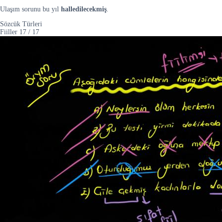
Ulaşım sorunu bu yıl
halledilecekmiş
.
Sözcük Türleri
Fiiller
17
/
17