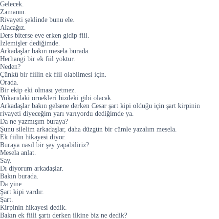
Gelecek.
Zamanın.
Rivayeti şeklinde bunu ele.
Alacağız.
Ders biterse eve erken gidip fiil.
Izlemişler dediğimde.
Arkadaşlar bakın mesela burada.
Herhangi bir ek fiil yoktur.
Neden?
Çünkü bir fiilin ek fiil olabilmesi için.
Orada.
Bir ekip eki olması yetmez.
Yukarıdaki örnekleri bizdeki gibi olacak.
Arkadaşlar bakın gelsene derken Cesar şart kipi olduğu için şart kirpinin
rivayeti diyeceğim yarı varıyordu dediğimde ya.
Da ne yazmışım buraya?
Şunu silelim arkadaşlar, daha düzgün bir cümle yazalım mesela.
Ek fiilin hikayesi diyor.
Buraya nasıl bir şey yapabiliriz?
Mesela anlat.
Say.
Dı diyorum arkadaşlar.
Bakın burada.
Da yine.
Şart kipi vardır.
Şart.
Kirpinin hikayesi dedik.
Bakın ek fiili şartı derken ilkine biz ne dedik?