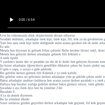
Evet bu videomuzda dilek ekiplerimizle devam ediyoruz.
Sıradaki ekibimiz, arkadaşlar istek kipi, istek kipi, fiil, kök ya da gövdelerine 
Yani ben sana istek kipi nedir dediğimde senin arama gereken tek ek nedir arka
Ee adır.
Mesela ben diyorum ki gelmek fiilini çekimle Helin beraber birinci tekil, ikinci
Mesela ben geleyim derken arkadaşlar gelmek fiili köktürk e.
A istek tipidir.
Y yardımcı ünsüz dür ve şuradaki im eki de ki ikidir ben geleyim diyorum son
Şu kısım arkadaşlar öğrencilerin genellikle dikkatini çeken bir kısım çünkü saç
O gele o yapa, o uyuya o gide şeklinde.
Biz gelelim derken gelmek fiili Köktürk e ya istek kafidir.
Biz gelelim sonra siz gelirsiniz derken arkadaşlar yine şu şekilde çekim nedir v
Bakın arkadaşlar anahtarı bulduysa ben arama yayım derken şuradaki e a istek g
Haftaya hep beraber yazlığa gidelim derken bakın gitmeyi istiyor, istek gibidir.
Şuradaki e aya İstek diye ben bu yönelme 2'dir.
Buradaki E.
A'ya da destek diyemem.
Bu da yönelme ilkedir.
Sınav notlarını gözden geçirelim derken arkadaşlar bak geçmek, fiil kök geçmekt