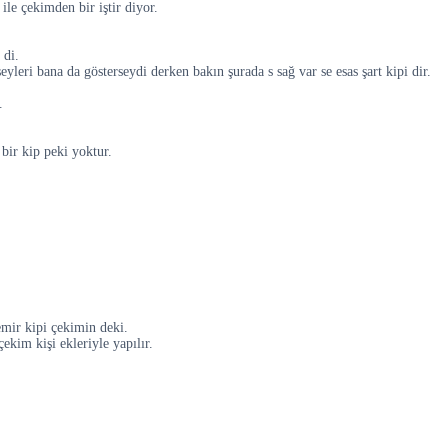
ile çekimden bir iştir diyor.
 di.
leri bana da gösterseydi derken bakın şurada s sağ var se esas şart kipi dir.
.
bir kip peki yoktur.
emir kipi çekimin deki.
çekim kişi ekleriyle yapılır.