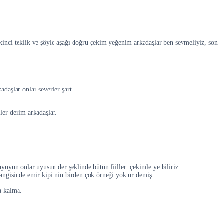
nci teklik ve şöyle aşağı doğru çekim yeğenim arkadaşlar ben sevmeliyiz, sonra
adaşlar onlar severler şart.
ler derim arkadaşlar.
 uyuyun onlar uyusun der şeklinde bütün fiilleri çekimle ye biliriz.
ngisinde emir kipi nin birden çok örneği yoktur demiş.
a kalma.