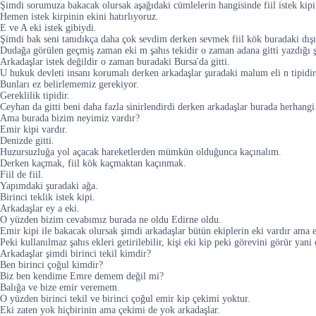
Şimdi sorumuza bakacak olursak aşağıdaki cümlelerin hangisinde fiil istek kipi 
Hemen istek kirpinin ekini hatırlıyoruz.
E ve A eki istek gibiydi.
Şimdi bak seni tanıdıkça daha çok sevdim derken sevmek fiil kök buradaki dışı
Dudağa görülen geçmiş zaman eki m şahıs tekidir o zaman adana gitti yazdığı şey
Arkadaşlar istek değildir o zaman buradaki Bursa'da gitti.
U hukuk devleti insanı korumalı derken arkadaşlar şuradaki malum eli n tipidir
Bunları ez belirlememiz gerekiyor.
Gereklilik tipidir.
Ceyhan da gitti beni daha fazla sinirlendirdi derken arkadaşlar burada herhangi 
Ama burada bizim neyimiz vardır?
Emir kipi vardır.
Denizde gitti.
Huzursuzluğa yol açacak hareketlerden mümkün olduğunca kaçınalım.
Derken kaçmak, fiil kök kaçmaktan kaçınmak.
Fiil de fiil.
Yapımdaki şuradaki ağa.
Birinci teklik istek kipi.
Arkadaşlar ey a eki.
O yüzden bizim cevabımız burada ne oldu Edirne oldu.
Emir kipi ile bakacak olursak şimdi arkadaşlar bütün ekiplerin eki vardır ama 
Peki kullanılmaz şahıs ekleri getirilebilir, kişi eki kip peki görevini görür yani 
Arkadaşlar şimdi birinci tekil kimdir?
Ben birinci çoğul kimdir?
Biz ben kendime Emre demem değil mi?
Balığa ve bize emir veremem.
O yüzden birinci tekil ve birinci çoğul emir kip çekimi yoktur.
Eki zaten yok hiçbirinin ama çekimi de yok arkadaşlar.