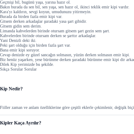
Geçmişi bil, bugünü yaşa, yarına hazır ol.
Bakın burada da sen bil, sen yaşa, sen hazır ol, ikinci teklik emir kipi vardır.
Kara'yı kaldırın, sevgi koyun, umudunuzu yitirmeyin.
Burada da birden fazla emir kipi var.
Gitsem derken arkadaşlar şuradaki yasa şart gibidir.
Gitsem gidin sem derim.
Limanda kahvelerden birinde otursam gitsem şart gezin sem şart.
Kahvelerden birinde otursam derken se şarttır arkadaşlar.
Yani Denizli deki iki.
Peki şart olduğu için birden fazla şart var.
Bana emir kipi soruyor.
Cevap denizde ey güzel sancağın solmasın, yüzün derken solmasın emir kipi.
Biz henüz yaşarken, yese bürünme derken şuradaki bürünme emir kipi dir arkad
Dilek Kip yerimizde bu şekilde.
Sıkça Sorular Sorular
Kip Nedir?
Fiiller zaman ve anlam özelliklerine göre çeşitli eklerle çekimlenir, değişik biç
Kipler Kaça Ayrılır?