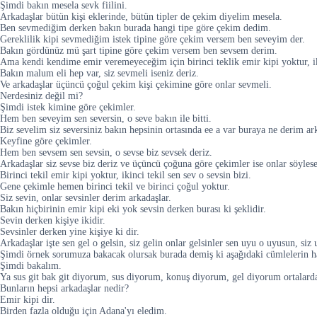
Şimdi bakın mesela sevk fiilini.
Arkadaşlar bütün kişi eklerinde, bütün tipler de çekim diyelim mesela.
Ben sevmediğim derken bakın burada hangi tipe göre çekim dedim.
Gereklilik kipi sevmediğim istek tipine göre çekim versem ben seveyim der.
Bakın gördünüz mü şart tipine göre çekim versem ben sevsem derim.
Ama kendi kendime emir veremeyeceğim için birinci teklik emir kipi yoktur, iki
Bakın malum eli hep var, siz sevmeli iseniz deriz.
Ve arkadaşlar üçüncü çoğul çekim kişi çekimine göre onlar sevmeli.
Nerdesiniz değil mi?
Şimdi istek kimine göre çekimler.
Hem ben seveyim sen seversin, o seve bakın ile bitti.
Biz sevelim siz seversiniz bakın hepsinin ortasında ee a var buraya ne derim ark
Keyfine göre çekimler.
Hem ben sevsem sen sevsin, o sevse biz sevsek deriz.
Arkadaşlar siz sevse biz deriz ve üçüncü çoğuna göre çekimler ise onlar söylese
Birinci tekil emir kipi yoktur, ikinci tekil sen sev o sevsin bizi.
Gene çekimle hemen birinci tekil ve birinci çoğul yoktur.
Siz sevin, onlar sevsinler derim arkadaşlar.
Bakın hiçbirinin emir kipi eki yok sevsin derken burası ki şeklidir.
Sevin derken kişiye ikidir.
Sevsinler derken yine kişiye ki dir.
Arkadaşlar işte sen gel o gelsin, siz gelin onlar gelsinler sen uyu o uyusun, siz
Şimdi örnek sorumuza bakacak olursak burada demiş ki aşağıdaki cümlelerin ha
Şimdi bakalım.
Ya sus git bak git diyorum, sus diyorum, konuş diyorum, gel diyorum ortalard
Bunların hepsi arkadaşlar nedir?
Emir kipi dir.
Birden fazla olduğu için Adana'yı eledim.