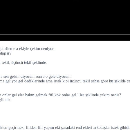
getirilen e a ekiyle çekim deniyor.
daşlar?
 tekil, üçüncü tekil şeklinde.
ra sen gelsin diyorum sonra o gele diyorum.
ma geliyor gel dediklerinde ama istek kipi üçüncü tekil şahsa göre bu şekilde ç
e onlar gel eler bakın gelmek fiil kök onlar gel l ler şeklinde çekim nedir?
ibidir.
en geçirmek, fiilden fiil yapım eki şuradaki end ekleri arkadaşlar istek gibidi