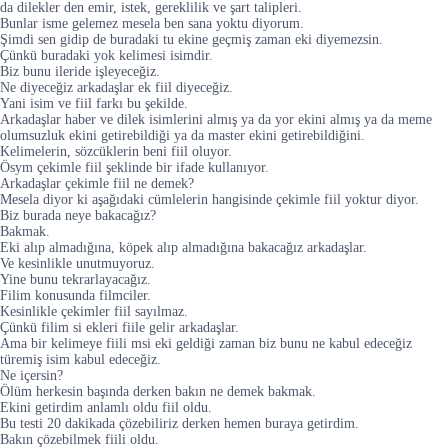
da dilekler den emir, istek, gereklilik ve şart talipleri.
Bunlar isme gelemez mesela ben sana yoktu diyorum.
Şimdi sen gidip de buradaki tu ekine geçmiş zaman eki diyemezsin.
Çünkü buradaki yok kelimesi isimdir.
Biz bunu ileride işleyeceğiz.
Ne diyeceğiz arkadaşlar ek fiil diyeceğiz.
Yani isim ve fiil farkı bu şekilde.
Arkadaşlar haber ve dilek isimlerini almış ya da yor ekini almış ya da meme
olumsuzluk ekini getirebildiği ya da master ekini getirebildiğini.
Kelimelerin, sözcüklerin beni fiil oluyor.
Ösym çekimle fiil şeklinde bir ifade kullanıyor.
Arkadaşlar çekimle fiil ne demek?
Mesela diyor ki aşağıdaki cümlelerin hangisinde çekimle fiil yoktur diyor.
Biz burada neye bakacağız?
Bakmak.
Eki alıp almadığına, köpek alıp almadığına bakacağız arkadaşlar.
Ve kesinlikle unutmuyoruz.
Yine bunu tekrarlayacağız.
Filim konusunda filmciler.
Kesinlikle çekimler fiil sayılmaz.
Çünkü filim si ekleri fiile gelir arkadaşlar.
Ama bir kelimeye fiili msi eki geldiği zaman biz bunu ne kabul edeceğiz
türemiş isim kabul edeceğiz.
Ne içersin?
Ölüm herkesin başında derken bakın ne demek bakmak.
Ekini getirdim anlamlı oldu fiil oldu.
Bu testi 20 dakikada çözebiliriz derken hemen buraya getirdim.
Bakın çözebilmek fiili oldu.