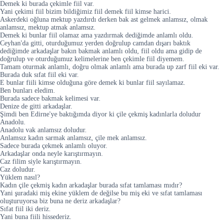
Demek ki burada çekimle fiil var.
Yani çekimi fiil bizim bildiğimiz fiil demek fiil kimse harici.
Askerdeki oğluna mektup yazdırdı derken bak ast gelmek anlamsız, olmak
anlamsız, mektup atmak anlamsız.
Demek ki bunlar fiil olamaz ama yazdırmak dediğimde anlamlı oldu.
Ceyhan'da gitti, oturduğumuz yerden doğrulup camdan dışarı baktık
dediğimde arkadaşlar bakın bakmak anlamlı oldu, fiil oldu ama gidip de
doğrulup ve oturduğumuz kelimelerine ben çekimle fiil diyemem.
Tamam oturmak anlamlı, doğru olmak anlamlı ama burada up zarf fiil eki var.
Burada duk sıfat fiil eki var.
E bunlar fiili kimse olduğuna göre demek ki bunlar fiil sayılamaz.
Ben bunları eledim.
Burada sadece bakmak kelimesi var.
Denize de gitti arkadaşlar.
Şimdi ben Edirne'ye baktığımda diyor ki çile çekmiş kadınlarla doludur
Anadolu.
Anadolu vak anlamsız doludur.
Anlamsız kadın sarmak anlamsız, çile mek anlamsız.
Sadece burada çekmek anlamlı oluyor.
Arkadaşlar onda neyle karıştırmayın.
Caz filim siyle karıştırmayın.
Caz doludur.
Yüklem nasıl?
Kadın çile çekmiş kadın arkadaşlar burada sıfat tamlaması mıdır?
Yani şuradaki miş ekine yüklem de değilse bu miş eki ve sıfat tamlaması
oluşturuyorsa biz buna ne deriz arkadaşlar?
Sıfat fiil iki deriz.
Yani buna fiili hissederiz.