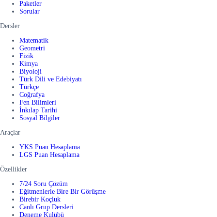
Paketler
Sorular
Dersler
Matematik
Geometri
Fizik
Kimya
Biyoloji
Türk Dili ve Edebiyatı
Türkçe
Coğrafya
Fen Bilimleri
İnkılap Tarihi
Sosyal Bilgiler
Araçlar
YKS Puan Hesaplama
LGS Puan Hesaplama
Özellikler
7/24 Soru Çözüm
Eğitmenlerle Bire Bir Görüşme
Birebir Koçluk
Canlı Grup Dersleri
Deneme Kulübü