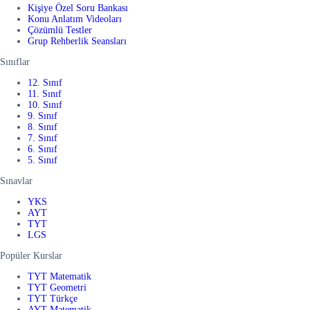
Kişiye Özel Soru Bankası
Konu Anlatım Videoları
Çözümlü Testler
Grup Rehberlik Seansları
Sınıflar
12. Sınıf
11. Sınıf
10. Sınıf
9. Sınıf
8. Sınıf
7. Sınıf
6. Sınıf
5. Sınıf
Sınavlar
YKS
AYT
TYT
LGS
Popüler Kurslar
TYT Matematik
TYT Geometri
TYT Türkçe
AYT Matematik