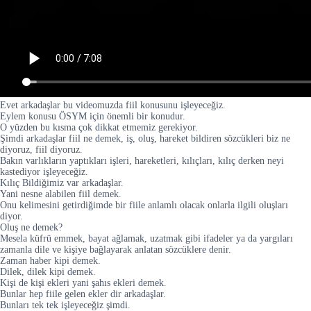
Evet arkadaşlar bu videomuzda fiil konusunu işleyeceğiz.
Eylem konusu ÖSYM için önemli bir konudur.
O yüzden bu kısma çok dikkat etmemiz gerekiyor.
Şimdi arkadaşlar fiil ne demek, iş, oluş, hareket bildiren sözcükleri biz ne
diyoruz, fiil diyoruz.
Bakın varlıkların yaptıkları işleri, hareketleri, kılıçları, kılıç derken neyi
kastediyor işleyeceğiz.
Kılıç Bildiğimiz var arkadaşlar.
Yani nesne alabilen fiil demek.
Onu kelimesini getirdiğimde bir fiile anlamlı olacak onlarla ilgili oluşları
diyor.
Oluş ne demek?
Mesela küfrü emmek, bayat ağlamak, uzatmak gibi ifadeler ya da yargıları
zamanla dile ve kişiye bağlayarak anlatan sözcüklere denir.
Zaman haber kipi demek.
Dilek, dilek kipi demek.
Kişi de kişi ekleri yani şahıs ekleri demek.
Bunlar hep fiile gelen ekler dir arkadaşlar.
Bunları tek tek işleyeceğiz şimdi.