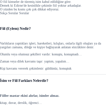
O fiil kimseler de türemiş isim kabul edildiğine göre.
Demek ki Edirne'de kesinlikle çekimle fiil yoktur arkadaşlar.
O yüzden bu kısmı çok çok dikkat ediyoruz.
Sıkça Sorular Sorular
Fiil (Eylem) Nedir?
Varlıkların yaptıkları işleri, hareketleri, kılışları, onlarla ilgili oluşları ya da
yargıları zamana, dileğe ve kişiye bağlayarak anlatan sözcüklere denir.
Olumlu veya olumsuz şekilleri vardır: konuştu, konuşmadı…
Zaman veya dilek kavramı taşır: yaptım, yapalım…
Kişi kavramı vererek çekimlenir: güldünüz, konuştuk
İsim ve Fiil Farkları Nelerdir?
Fiiller mastar ekini alırlar, isimler almaz.
kitap, duvar, derslik, öğrenci…