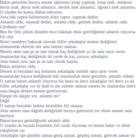
Bakın getirelim buraya mastar işlerimizi kitap yapmak, kitap mek, anlamsız
duvar mak, duvar mek anlamsız, derslik mek anlamsız, öğrenci mek anlamsız.
O yüzden bu kısma dikkat ediyoruz.
Ama bak yaptık kelimesinin kökü yaptır, yapmak dedim.
Anlamlı oldu, okumak dedim, anlamlı oldu, gelmek dedim, anlamlı oldu.
Gördünüz mü?
Ben bir fiile çekim ekinden önce bakmak ekini getirdiğimde anlamlı oluyorsa
fiil olur.
Ikinci maddeye bakacak olursak fiiller arkadaşlar memat dediğimiz
olumsuzluk eklerini alır ama isimler alamaz.
Mesela anne saat şu an tam olarak kaç dediğimde ya da sana zarar veren
insanlardan kaç dediğimde iki yerde de kaç yazıyor arkadaşlar.
Ama bakın aynı saat şu an tam olarak kaçma.
Bakın anlamsız oldu.
Demek ki buradaki kaç kelimesi arkadaşlar isimdir sana zarar veren
insanlardan kaçma dediğimde bak olumsuzluk ekini getirdim, anlamlı oldum.
O zaman burası anlamlı oluyorsa biz buna ne deriz arkadaşlar fiil deriz ya da
fiiller arkadaşlar yor ki İpek'in alır isimler alamaz mesela bu olanlardan ötürü
sana dargın derken hemen getiriyorum.
Dargın mı dargın yor, anlamlı mı?
Değil.
O zaman buradaki kelime kesinlikle fiil olamaz.
Ama annem sana dağıldı dediğimde buraya getireyim yor ekine annem sana
sarılıyor.
Bakın buraya getirdiğimde anlamlı oldu.
O yüzden de burada kesinlikle fiil vardır diyorum ve benim haber ve dilek
rakiplerim var.
Arkadaşlar işte şimdiki zaman geniş zaman, geçmiş zaman, gelecek zaman ya