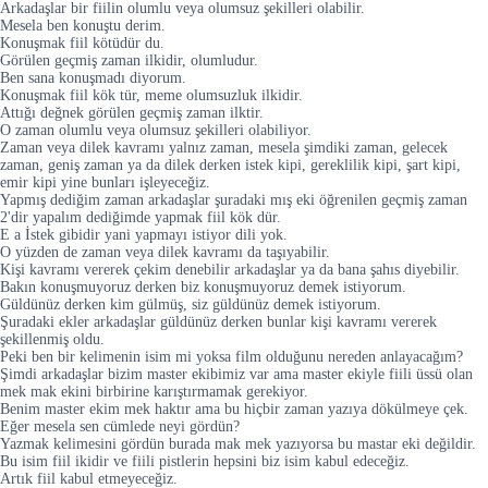
Arkadaşlar bir fiilin olumlu veya olumsuz şekilleri olabilir.
Mesela ben konuştu derim.
Konuşmak fiil kötüdür du.
Görülen geçmiş zaman ilkidir, olumludur.
Ben sana konuşmadı diyorum.
Konuşmak fiil kök tür, meme olumsuzluk ilkidir.
Attığı değnek görülen geçmiş zaman ilktir.
O zaman olumlu veya olumsuz şekilleri olabiliyor.
Zaman veya dilek kavramı yalnız zaman, mesela şimdiki zaman, gelecek
zaman, geniş zaman ya da dilek derken istek kipi, gereklilik kipi, şart kipi,
emir kipi yine bunları işleyeceğiz.
Yapmış dediğim zaman arkadaşlar şuradaki mış eki öğrenilen geçmiş zaman
2'dir yapalım dediğimde yapmak fiil kök dür.
E a İstek gibidir yani yapmayı istiyor dili yok.
O yüzden de zaman veya dilek kavramı da taşıyabilir.
Kişi kavramı vererek çekim denebilir arkadaşlar ya da bana şahıs diyebilir.
Bakın konuşmuyoruz derken biz konuşmuyoruz demek istiyorum.
Güldünüz derken kim gülmüş, siz güldünüz demek istiyorum.
Şuradaki ekler arkadaşlar güldünüz derken bunlar kişi kavramı vererek
şekillenmiş oldu.
Peki ben bir kelimenin isim mi yoksa film olduğunu nereden anlayacağım?
Şimdi arkadaşlar bizim master ekibimiz var ama master ekiyle fiili üssü olan
mek mak ekini birbirine karıştırmamak gerekiyor.
Benim master ekim mek haktır ama bu hiçbir zaman yazıya dökülmeye çek.
Eğer mesela sen cümlede neyi gördün?
Yazmak kelimesini gördün burada mak mek yazıyorsa bu mastar eki değildir.
Bu isim fiil ikidir ve fiili pistlerin hepsini biz isim kabul edeceğiz.
Artık fiil kabul etmeyeceğiz.