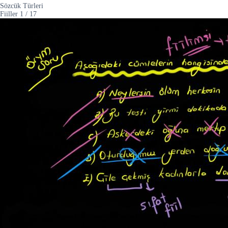
Sözcük Türleri
Fiiller
1
/
17