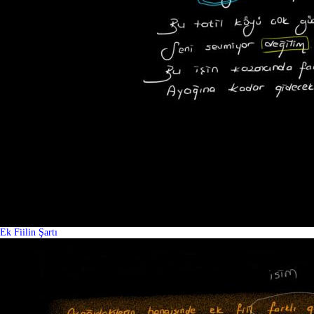
Ek Fiilin Şartı