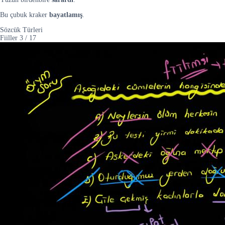
Bu çubuk kraker
bayatlamış
.
Sözcük Türleri
Fiiller
3
/
17