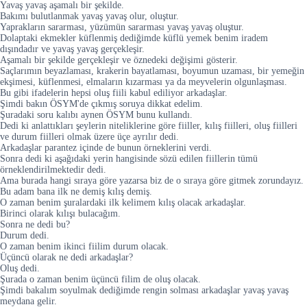
Yavaş yavaş aşamalı bir şekilde.
Bakımı bulutlanmak yavaş yavaş olur, oluştur.
Yaprakların sararması, yüzümün sararması yavaş yavaş oluştur.
Dolaptaki ekmekler küflenmiş dediğimde küflü yemek benim iradem
dışındadır ve yavaş yavaş gerçekleşir.
Aşamalı bir şekilde gerçekleşir ve öznedeki değişimi gösterir.
Saçlarımın beyazlaması, krakerin bayatlaması, boyumun uzaması, bir yemeğin
ekşimesi, küflenmesi, elmaların kızarması ya da meyvelerin olgunlaşması.
Bu gibi ifadelerin hepsi oluş fiili kabul ediliyor arkadaşlar.
Şimdi bakın ÖSYM'de çıkmış soruya dikkat edelim.
Şuradaki soru kalıbı aynen ÖSYM bunu kullandı.
Dedi ki anlattıkları şeylerin niteliklerine göre fiiller, kılış fiilleri, oluş fiilleri
ve durum fiilleri olmak üzere üçe ayrılır dedi.
Arkadaşlar parantez içinde de bunun örneklerini verdi.
Sonra dedi ki aşağıdaki yerin hangisinde sözü edilen fiillerin tümü
örneklendirilmektedir dedi.
Ama burada hangi sıraya göre yazarsa biz de o sıraya göre gitmek zorundayız.
Bu adam bana ilk ne demiş kılış demiş.
O zaman benim şuralardaki ilk kelimem kılış olacak arkadaşlar.
Birinci olarak kılışı bulacağım.
Sonra ne dedi bu?
Durum dedi.
O zaman benim ikinci fiilim durum olacak.
Üçüncü olarak ne dedi arkadaşlar?
Oluş dedi.
Şurada o zaman benim üçüncü filim de oluş olacak.
Şimdi bakalım soyulmak dediğimde rengin solması arkadaşlar yavaş yavaş
meydana gelir.