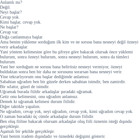
Anlamlı mı?
Değil.
Neyi başlar?
Cevap yok.
Kimi başlar, cevap yok.
Ne başlar?
Cevap var.
Doğa canlanmaya başlar.
Ama benim yükleme sorduğum ilk kim ve ne sorusu bana nesneyi değil özneyi
verir arkadaşlar.
Yani yöntem kelimesine göre bu şifreye göre bakacak olursak önce yüklemi
bulurum, sonra özneyi bulurum, sonra nesneyi bulurum, sonra da tümleci
bulurum.
Yani her sorduğum ne sorusu bana belirtisiz nesneyi vermiyor, özneyi
bulduktan sonra ben bir daha ne sorusunu sorarsan bana nesneyi verir.
Yine tekrarlıyorum onu başlar dediğimde anlamsız.
Sabahtan uğradım ben bir güzele derken sabahtan isimdir, ben zamirdir.
Bir sıfattır, güzel de isimdir.
Uğramak burada fiildir arkadaşlar şuradaki uğramak.
Getir onu kelimesini, onu uğradım anlamsız.
Demek ki uğramak kelimesi durum fiilidir.
Diğer taktikle yapalım.
Ne uğradım, cevap yok, neyi uğradım, cevap yok, kimi uğradım cevap yok.
O zaman buradaki üç cümle arkadaşlar durum fiilidir.
Ben oluş fiiline bakacak olursam arkadaşlar oluş fiili öznenin isteği dışında
gerçekleşir.
Aşamalı bir şekilde gerçekleşir.
Yani benim iradem dışındadır ve öznedeki değişimi gösterir.