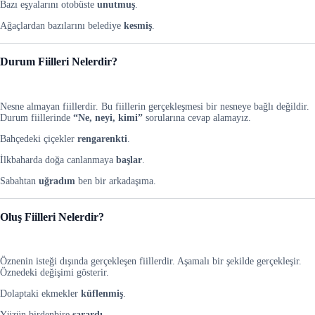
Bazı eşyalarını otobüste
unutmuş
.
Ağaçlardan bazılarını belediye
kesmiş
.
Durum Fiilleri Nelerdir?
Nesne almayan fiillerdir. Bu fiillerin gerçekleşmesi bir nesneye bağlı değildir.
Durum fiillerinde
“Ne, neyi, kimi”
sorularına cevap alamayız.
Bahçedeki çiçekler
rengarenkti
.
İlkbaharda doğa canlanmaya
başlar
.
Sabahtan
uğradım
ben bir arkadaşıma.
Oluş Fiilleri Nelerdir?
Öznenin isteği dışında gerçekleşen fiillerdir. Aşamalı bir şekilde gerçekleşir.
Öznedeki değişimi gösterir.
Dolaptaki ekmekler
küflenmiş
.
Yüzün birdenbire
sarardı
.