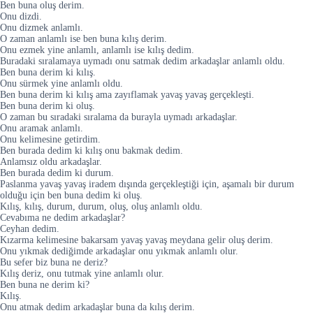
Ben buna oluş derim.
Onu dizdi.
Onu dizmek anlamlı.
O zaman anlamlı ise ben buna kılış derim.
Onu ezmek yine anlamlı, anlamlı ise kılış dedim.
Buradaki sıralamaya uymadı onu satmak dedim arkadaşlar anlamlı oldu.
Ben buna derim ki kılış.
Onu sürmek yine anlamlı oldu.
Ben buna derim ki kılış ama zayıflamak yavaş yavaş gerçekleşti.
Ben buna derim ki oluş.
O zaman bu sıradaki sıralama da burayla uymadı arkadaşlar.
Onu aramak anlamlı.
Onu kelimesine getirdim.
Ben burada dedim ki kılış onu bakmak dedim.
Anlamsız oldu arkadaşlar.
Ben burada dedim ki durum.
Paslanma yavaş yavaş iradem dışında gerçekleştiği için, aşamalı bir durum
olduğu için ben buna dedim ki oluş.
Kılış, kılış, durum, durum, oluş, oluş anlamlı oldu.
Cevabıma ne dedim arkadaşlar?
Ceyhan dedim.
Kızarma kelimesine bakarsam yavaş yavaş meydana gelir oluş derim.
Onu yıkmak dediğimde arkadaşlar onu yıkmak anlamlı olur.
Bu sefer biz buna ne deriz?
Kılış deriz, onu tutmak yine anlamlı olur.
Ben buna ne derim ki?
Kılış.
Onu atmak dedim arkadaşlar buna da kılış derim.