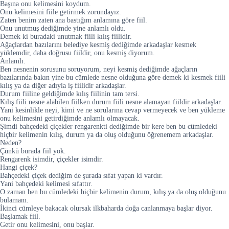
Başına onu kelimesini koydum.
Onu kelimesini fiile getirmek zorundayız.
Zaten benim zaten ana bastığım anlamına göre fiil.
Onu unutmuş dediğimde yine anlamlı oldu.
Demek ki buradaki unutmak fiili kılış fiilidir.
Ağaçlardan bazılarını belediye kesmiş dediğimde arkadaşlar kesmek
yüklemdir, daha doğrusu fiildir, onu kesmiş diyorum.
Anlamlı.
Ben nesnenin sorusunu soruyorum, neyi kesmiş dediğimde ağaçların
bazılarında bakın yine bu cümlede nesne olduğuna göre demek ki kesmek fiili
kılış ya da diğer adıyla iş fiilidir arkadaşlar.
Durum fiiline geldiğimde kılış fiilinin tam tersi.
Kılış fiili nesne alabilen fiilken durum fiili nesne alamayan fiildir arkadaşlar.
Yani kesinlikle neyi, kimi ve ne sorularına cevap vermeyecek ve ben yükleme
onu kelimesini getirdiğimde anlamlı olmayacak.
Şimdi bahçedeki çiçekler rengarenkti dediğimde bir kere ben bu cümledeki
hiçbir kelimenin kılış, durum ya da oluş olduğunu öğrenemem arkadaşlar.
Neden?
Çünkü burada fiil yok.
Rengarenk isimdir, çiçekler isimdir.
Hangi çiçek?
Bahçedeki çiçek dediğim de şurada sıfat yapan ki vardır.
Yani bahçedeki kelimesi sıfattır.
O zaman ben bu cümledeki hiçbir kelimenin durum, kılış ya da oluş olduğunu
bulamam.
İkinci cümleye bakacak olursak ilkbaharda doğa canlanmaya başlar diyor.
Başlamak fiil.
Getir onu kelimesini, onu başlar.