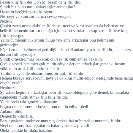
Bazen kılış fiili der ÖSYM, bazen de iş fiili der.
Şimdi biz bunu nasıl anlayacağız arkadaşlar?
Öznenin isteğiyle gerçekleşiyor.
Ne, neyi ve kimi sorularına cevap veriyor.
Neden?
Çünkü zaten nesne alabilen fiilde ne, neyi ve kimi soruları da belirtisiz ve
belirtili nesnenin sorusu olduğu için biz bu sorulara cevap veren fiillere kılış
fiili diyeceğiz.
Ya da cümlenin yüklemini bulup yükleme arkadaşlar onu kelimesini
getireceğiz.
Eğer ben onu kelimesini getirdiğimde o fiil anlamlıysa kılış fiilidir, anlamsızsa
durum fiili diyeceğiz.
Şimdi örneklerimize bakacak olursak ilk cümlemize bakalım.
Çocuk sesleri hepimizi çok mutlu ediyor derken arkadaşlar şuradaki benim
yüklemim artık fiili mutlu etmektir.
Yardımcı eylemle oluşturulmuş birleşik fiil vardır.
Hemen buraya soruyorum, neyi ya da kimi mutlu ediyor dediğimde bana hangi
cevabı verdi?
Hepimizi.
Şuradaki hepimiz arkadaşlar belirtili nesne olduğuna göre demek ki buradaki
cümledeki mutlu etmek fiili kılış fiilidir.
Ya da öteki taktiğimizi kullanalım.
Başına onu kelimesini koydu, onu mutlu ediyor dedi.
Anlamlı oldu.
Demek ki kılış fiili.
Bazı eşyalarını otobüste unutmuş derken bakın buradaki unutmak fiildir.
Neyi unutmuş, bazı eşyalarını bakın yine cevap verdi.
Öteki taktikle bir daha bakalım.