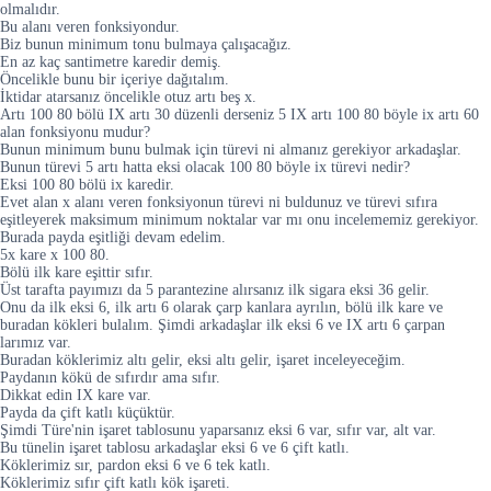
olmalıdır.
Bu alanı veren fonksiyondur.
Biz bunun minimum tonu bulmaya çalışacağız.
En az kaç santimetre karedir demiş.
Öncelikle bunu bir içeriye dağıtalım.
İktidar atarsanız öncelikle otuz artı beş x.
Artı 100 80 bölü IX artı 30 düzenli derseniz 5 IX artı 100 80 böyle ix artı 60
alan fonksiyonu mudur?
Bunun minimum bunu bulmak için türevi ni almanız gerekiyor arkadaşlar.
Bunun türevi 5 artı hatta eksi olacak 100 80 böyle ix türevi nedir?
Eksi 100 80 bölü ix karedir.
Evet alan x alanı veren fonksiyonun türevi ni buldunuz ve türevi sıfıra
eşitleyerek maksimum minimum noktalar var mı onu incelememiz gerekiyor.
Burada payda eşitliği devam edelim.
5x kare x 100 80.
Bölü ilk kare eşittir sıfır.
Üst tarafta payımızı da 5 parantezine alırsanız ilk sigara eksi 36 gelir.
Onu da ilk eksi 6, ilk artı 6 olarak çarp kanlara ayrılın, bölü ilk kare ve
buradan kökleri bulalım. Şimdi arkadaşlar ilk eksi 6 ve IX artı 6 çarpan
larımız var.
Buradan köklerimiz altı gelir, eksi altı gelir, işaret inceleyeceğim.
Paydanın kökü de sıfırdır ama sıfır.
Dikkat edin IX kare var.
Payda da çift katlı küçüktür.
Şimdi Türe'nin işaret tablosunu yaparsanız eksi 6 var, sıfır var, alt var.
Bu tünelin işaret tablosu arkadaşlar eksi 6 ve 6 çift katlı.
Köklerimiz sır, pardon eksi 6 ve 6 tek katlı.
Köklerimiz sıfır çift katlı kök işareti.