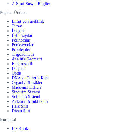
7. Sınıf Sosyal Bilgiler
Popüler Üniteler
Limit ve Süreklilik
Türev
İntegral
Üslü Sayılar
Polinomlar
Fonksiyonlar
Problemler
Trigonometri
Analitik Geometri
Elektrostatik
Dalgalar
Optik
DNA ve Genetik Kod
Organik Bileşikler
Maddenin Halleri
Sindirim Sistemi
Solunum Sistemi
Anlatım Bozuklukları
Halk Şiiri
Divan Şiiri
Kurumsal
Biz Kimiz