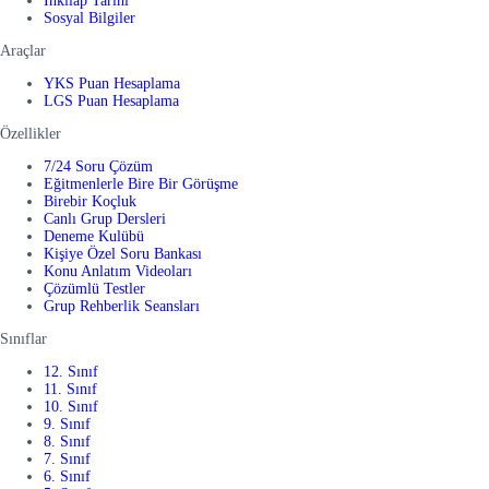
İnkılap Tarihi
Sosyal Bilgiler
Araçlar
YKS Puan Hesaplama
LGS Puan Hesaplama
Özellikler
7/24 Soru Çözüm
Eğitmenlerle Bire Bir Görüşme
Birebir Koçluk
Canlı Grup Dersleri
Deneme Kulübü
Kişiye Özel Soru Bankası
Konu Anlatım Videoları
Çözümlü Testler
Grup Rehberlik Seansları
Sınıflar
12. Sınıf
11. Sınıf
10. Sınıf
9. Sınıf
8. Sınıf
7. Sınıf
6. Sınıf