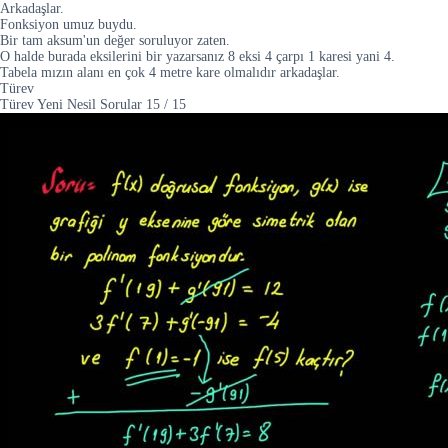
Arkadaşlar.
Fonksiyon umuz buydu.
Bir tam aksum'un değer soruluyor zaten.
O halde burada eksilerini bir yazarsanız 8 eksi 4 çarpı 1 karesi yani 4.
Tabela mızın alanı en çok 4 metre kare olmalıdır arkadaşlar.
Türev
Türev Yeni Nesil Sorular
15
/
15