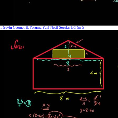
Türevin Geometrik Yorumu Yeni Nesil Sorular Bölüm 5