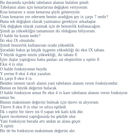
Bu durumda içerdeki tabelanın alanını bulalım şimdi.
Tabelanın alanı için kenarlarına değişken veriyorum.
Kısa kenarını x uzun kenarına şöyle göstereyim.
Uzun kenarını yer edersem benim aradığım şey ix çarpı 7 nedir?
Bunu tek değişken olarak yazmamız gerekiyor arkadaşlar.
Tek değişken olarak yazmak için de benzerlik kullanacağım.
Şimdi şu yüksekliğin tamamının iki olduğunu biliyorum.
O halde bu kısım nedir?
İki eksi IX olmalıdır.
Şimdi benzerlik kullanırsan orada yükseklik.
Şuradaki bakın şu küçük üçgenin yüksekliği iki eksi IX tabanı.
Y büyük üçgeni mizin yüksekliği, iki tabanı 8.
İçler dışlar yaptığınız hatta şunları sat eleştirelim y eşittir 8.
Eksi 4 ix olur.
O halde fonksiyonun buydu.
Y yerine 8 eksi 4 eksi yazalım.
Ix çarpı 8 eksi 4 ix.
Benden istenen tarafı alanın yani tabelanın alanını veren fonksiyondur.
Bunun en büyük değerini bulacak.
O halde fonksiyon umuz 8x eksi 4 ix kare tabelanın alanını veren fonksiyon
umuz bu.
Bunun maksimum değerini bulmak için türevi ni alıyorum.
Türevi 8 eksi 8 ix olur ve sıfıra eşitledi.
İlk s eşittir bir türev ini 0 yapan tek katlı kök dür.
İşaret incelemesi yaptığınızda bu şekilde olur.
Yani fonksiyon burada artı andan az alana geçer.
X eşittir.
Bir de bu fonksiyon maksimum değerini alır.