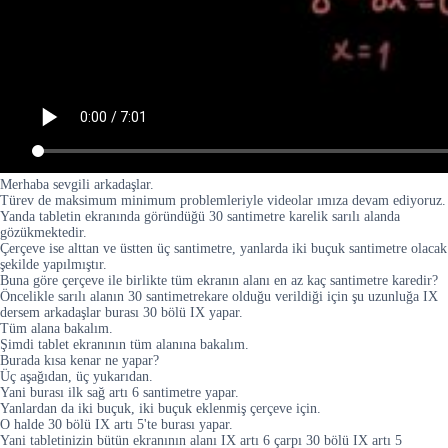
Merhaba sevgili arkadaşlar.
Türev de maksimum minimum problemleriyle videolar ımıza devam ediyoruz.
Yanda tabletin ekranında göründüğü 30 santimetre karelik sarılı alanda
gözükmektedir.
Çerçeve ise alttan ve üstten üç santimetre, yanlarda iki buçuk santimetre olacak
şekilde yapılmıştır.
Buna göre çerçeve ile birlikte tüm ekranın alanı en az kaç santimetre karedir?
Öncelikle sarılı alanın 30 santimetrekare olduğu verildiği için şu uzunluğa IX
dersem arkadaşlar burası 30 bölü IX yapar.
Tüm alana bakalım.
Şimdi tablet ekranının tüm alanına bakalım.
Burada kısa kenar ne yapar?
Üç aşağıdan, üç yukarıdan.
Yani burası ilk sağ artı 6 santimetre yapar.
Yanlardan da iki buçuk, iki buçuk eklenmiş çerçeve için.
O halde 30 bölü IX artı 5'te burası yapar.
Yani tabletinizin bütün ekranının alanı IX artı 6 çarpı 30 bölü IX artı 5