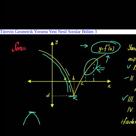
Türevin Geometrik Yorumu Yeni Nesil Sorular Bölüm 3