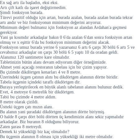
En sağ artı ila başladın, eksi eksi.
Artı çift katlı da işaret değiştirmedim.
Şimdi fonksiyon burada.
Türevi pozitif olduğu için artan, burada azalan, burada azalan burada tekrar
artı andır ve biz fonksiyonun minimum değerini arıyoruz.
Minimum değeri bulmanız için fonksiyon az alandan Ardahan'a geçmesi
gerekiyor.
Yani şu kısımdır arkadaşlar bakın 0 6'da azalan 6'dan sonra fonksiyon artan
olmuş ve x eşittir 6'da bu fonksiyon minimum değerini alacak.
Fonksiyon umuz burada yerine 6 yazarsanız 6 artı 6 çarpı 30 bölü 6 artı 5 ve
cevabımız arkadaşlar on çarpı 30 bölü 6 5 yaptı 10 da oradan geldi.
Alanımız 120 santimetre kare olmalıdır.
Tabletinizin bütün alanı devam ediyorum diğer örneğimizde.
Ahmet yeni açacağı restoranın tabelası için bir çizim yapıyor.
Bu çizimde dikdörtgen kenarları 4 ve 8 metre.
Üzerindeki üçgen çatının alını bu dikdörtgen alanının dörtte biridir.
Tabela üçgenin içindeki taraflı dikdörtgen dir.
Buraya yerleştirilecek en büyük alanlı tabelanın alanını bulunuz dedik.
Evet, 4 metreye 6 metrelik bir dikdörtgen.
Tabii bu çizimde 4 metre aldım.
8 metre olarak çizildi.
Üstteki üçgen çatı mızın alanı.
Bu alanın yani şuradaki dikdörtgen alanının dörtte biriymiş.
O halde 8 çarpı dört bölü dörtten üç kendimizin alanı sekiz yapmalıdır
arkadaşlar. Biz buranın 8 olduğunu biliyoruz.
Zaten şurası 8 metreydi.
Demek ki yüksekliği biz kaç olmalıdır?
Bu üçgenin alanının 8 olması için yüksekliği iki metre olmalıdır.